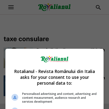
taxe consulare
Românii din diaspora vor plăti din
nou taxe consulare: „Nu mai...
Mihai Diaconu
-
23/07/2025
Rotalianul - Revista Românului din Italia
asks for your consent to use your
Anunțul Ambasadei României din
personal data to:
Italia referitor la legea care
elimină cvasitotalitatea...
Personalised advertising and content, advertising and
Mihai Diaconu
-
31/01/2017
content measurement, audience research and
services development