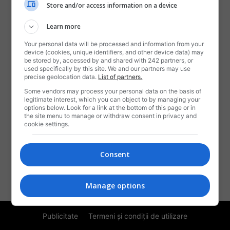
Store and/or access information on a device
Learn more
Your personal data will be processed and information from your
device (cookies, unique identifiers, and other device data) may
be stored by, accessed by and shared with 242 partners, or
used specifically by this site. We and our partners may use
precise geolocation data.
List of partners.
DESPRE NOI
Some vendors may process your personal data on the basis of
legitimate interest, which you can object to by managing your
Rotalianu-i o revistă,
options below. Look for a link at the bottom of this page or in
the site menu to manage or withdraw consent in privacy and
Când mai veselă, când tristă,
cookie settings.
Ce ne spune câte-o snoavă,
Ori vreo știre sau braşoavă,
Numai să trăim ca frați,
Consent
Noi, românii emigranți!
Contactați-ne:
contact@rotalianul.com
Manage options
Publicitate
Termeni și condiții de utilizare