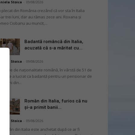
niela Stoica
-
09/08/2026
 plecat din România crezând că vor sta în Italia
ar trei luni, dar au rămas zece ani. Roxana și
meo Ciobanu au muncit,...
Badantă româncă din Italia,
acuzată că s-a măritat cu...
niela Stoica
-
09/08/2026
femeie de naționalitate română, în vârstă de 51 de
i, care a lucrat ca badantă pentru un pensionar de
 de ani din...
Român din Italia, furios că nu
și-a primit banii...
niela Stoica
-
09/08/2026
 român din Italia este anchetat după ce ar fi