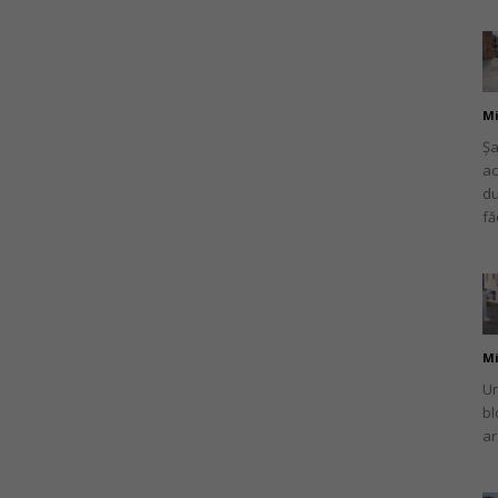
Mi
Șa
ac
du
fă
Mi
Un
bl
ar