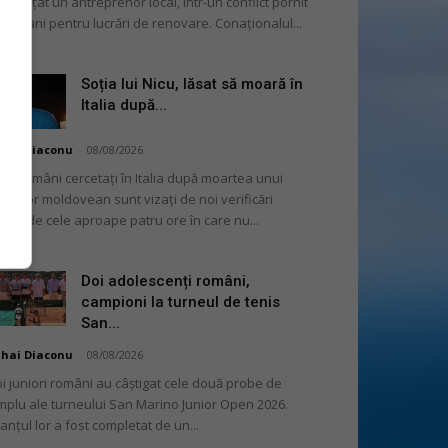
enințat un antreprenor local, într-un conflict pornit
 la bani pentru lucrări de renovare. Conaționalul...
Soția lui Nicu, lăsat să moară în
Italia după...
hai Diaconu
-
08/08/2026
se români cercetați în Italia după moartea unui
ncitor moldovean sunt vizați de noi verificări
gate de cele aproape patru ore în care nu...
Doi adolescenți români,
campioni la turneul de tenis
San...
hai Diaconu
-
08/08/2026
i juniori români au câștigat cele două probe de
mplu ale turneului San Marino Junior Open 2026.
lanțul lor a fost completat de un...