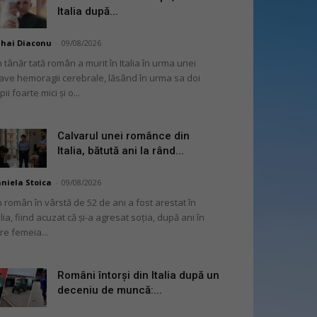
Italia după...
hai Diaconu
-
09/08/2026
 tânăr tată român a murit în Italia în urma unei
ave hemoragii cerebrale, lăsând în urma sa doi
pii foarte mici și o...
Calvarul unei românce din
Italia, bătută ani la rând...
niela Stoica
-
09/08/2026
 român în vârstă de 52 de ani a fost arestat în
alia, fiind acuzat că și-a agresat soția, după ani în
re femeia...
Români întorși din Italia după un
deceniu de muncă:...