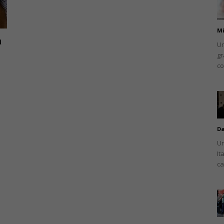
Mi
a
Un
gr
românului
co
din
Da
Un
It
ca
Italia