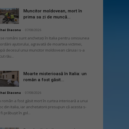
Muncitor moldovean, mort în
prima sa zi de muncă...
hai Diaconu
-
07/08/2026
se români sunt anchetați în Italia pentru omisiunea
ordării ajutorului, agravată de moartea victimei,
pă decesul unui muncitor moldovean căruia i s-a
cut rău...
Moarte misterioasă în Italia: un
român a fost găsit...
hai Diaconu
-
07/08/2026
 român a fost găsit mort în curtea interioară a unui
oc din Italia, iar anchetatorii presupun că acesta s-
 fi prăbușit în gol...