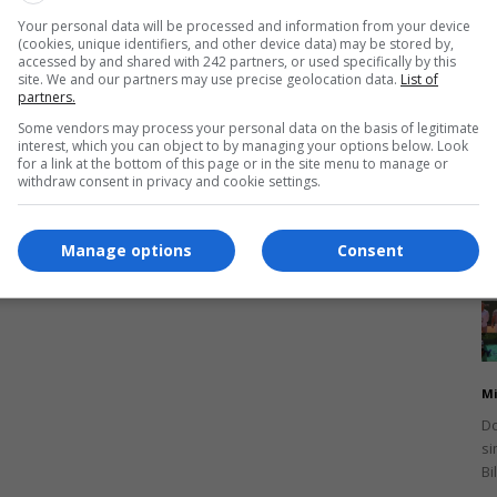
am
de
Your personal data will be processed and information from your device
(cookies, unique identifiers, and other device data) may be stored by,
accessed by and shared with 242 partners, or used specifically by this
site. We and our partners may use precise geolocation data.
List of
partners.
Some vendors may process your personal data on the basis of legitimate
interest, which you can object to by managing your options below. Look
for a link at the bottom of this page or in the site menu to manage or
Mi
withdraw consent in privacy and cookie settings.
Șa
mu
le
Manage options
Consent
Mi
Do
si
Bi