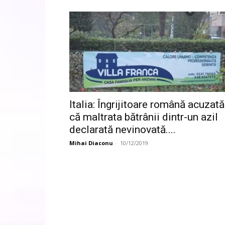
Italia: Îngrijitoare română acuzată
că maltrata bătrânii dintr-un azil
declarată nevinovată....
Mihai Diaconu
-
10/12/2019