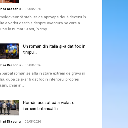
hai Diaconu
-
06/08/2026
moldoveancă stabilită de aproape două decenii în
alia a vorbit deschis despre aventura pe care a
ut-o la numai 19 ani, în timp...
Un român din Italia și-a dat foc în
timpul...
hai Diaconu
-
06/08/2026
 bărbat român se află în stare extrem de gravă în
alia, după ce și-ar fi dat foc în interiorul propriei
șini, chiar în...
Român acuzat că a violat o
femeie britanică în...
hai Diaconu
-
06/08/2026