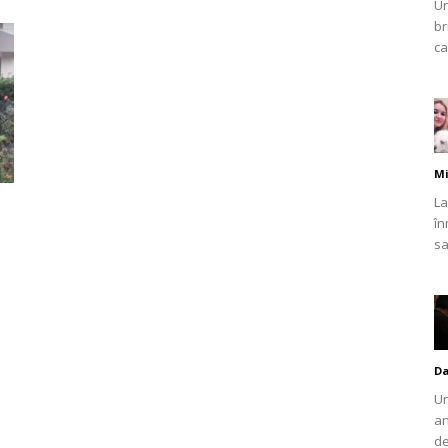
Un
br
ca
Mi
La
în
sa
Da
Un
an
de