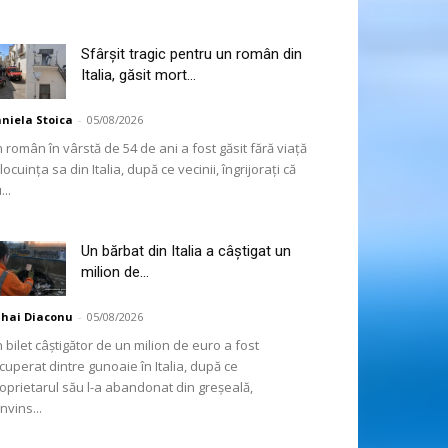
Sfârșit tragic pentru un român din
Italia, găsit mort...
niela Stoica
-
05/08/2026
 român în vârstă de 54 de ani a fost găsit fără viață
 locuința sa din Italia, după ce vecinii, îngrijorați că
...
Un bărbat din Italia a câștigat un
milion de...
hai Diaconu
-
05/08/2026
 bilet câștigător de un milion de euro a fost
cuperat dintre gunoaie în Italia, după ce
oprietarul său l-a abandonat din greșeală,
nvins...