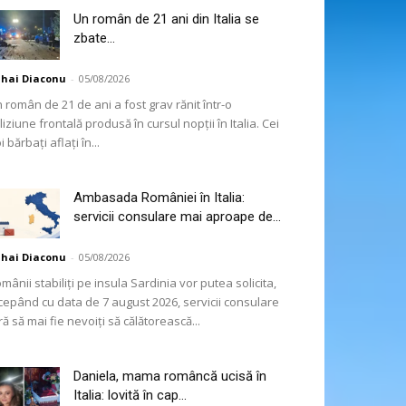
Un român de 21 ani din Italia se
zbate...
hai Diaconu
-
05/08/2026
 român de 21 de ani a fost grav rănit într-o
liziune frontală produsă în cursul nopții în Italia. Cei
i bărbați aflați în...
Ambasada României în Italia:
servicii consulare mai aproape de...
hai Diaconu
-
05/08/2026
mânii stabiliți pe insula Sardinia vor putea solicita,
cepând cu data de 7 august 2026, servicii consulare
ră să mai fie nevoiți să călătorească...
Daniela, mama româncă ucisă în
Italia: lovită în cap...