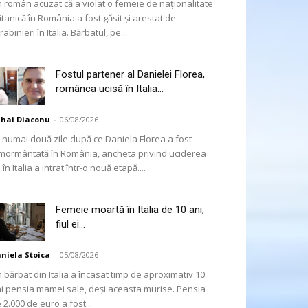
 român acuzat că a violat o femeie de naționalitate
itanică în România a fost găsit și arestat de
rabinieri în Italia. Bărbatul, pe...
Fostul partener al Danielei Florea,
românca ucisă în Italia...
hai Diaconu
-
06/08/2026
 numai două zile după ce Daniela Florea a fost
mormântată în România, ancheta privind uciderea
 în Italia a intrat într-o nouă etapă....
Femeie moartă în Italia de 10 ani,
fiul ei...
niela Stoica
-
05/08/2026
 bărbat din Italia a încasat timp de aproximativ 10
i pensia mamei sale, deși aceasta murise. Pensia
 2.000 de euro a fost...