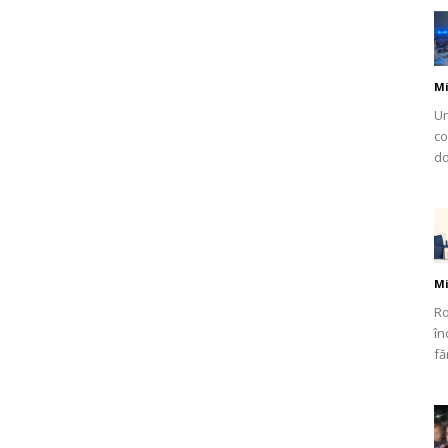
Mi
Un
co
do
Mi
Ro
în
fă