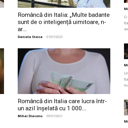
Mi
Româncă din Italia: „Multe badante
O 
sunt de o inteligență uimitoare, n-
It
ar...
av
românului
Daniela Stoica
-
07/07/2023
Mi
din
Un
It
ma
Româncă din Italia care lucra într-
un azil înșelată cu 1 000...
Italia
Mihai Diaconu
-
09/07/2021
Mi