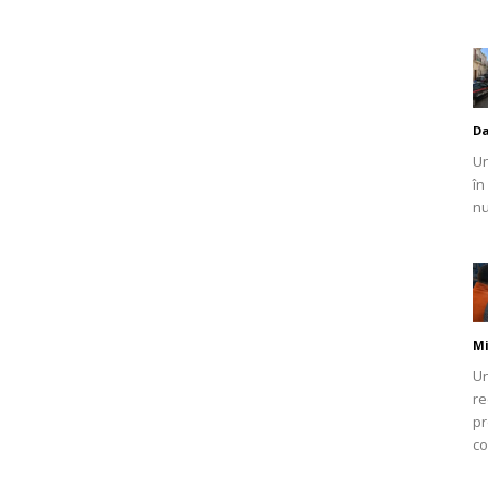
Da
Un
în
nu
Mi
Un
re
pr
co