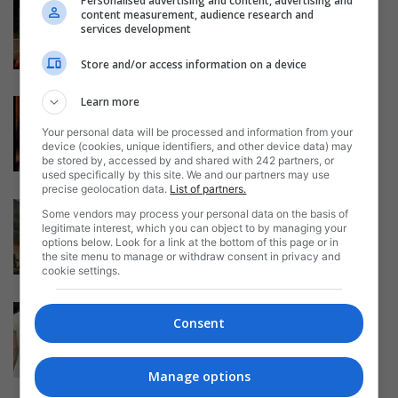
Personalised advertising and content, advertising and
Italia: Moarte suspectă pentru o
content measurement, audience research and
femeie română de 41 de ani....
services development
Daniela Stoica
-
06/11/2018
Store and/or access information on a device
Learn more
Italia: Violeta Mihaela Senchiu,
un vis transformat într-un
Your personal data will be processed and information from your
coșmar. Mesajul comunității...
device (cookies, unique identifiers, and other device data) may
be stored by, accessed by and shared with 242 partners, or
Daniela Stoica
-
05/11/2018
used specifically by this site. We and our partners may use
precise geolocation data.
List of partners.
Italia: Explozie într-un
Some vendors may process your personal data on the basis of
apartament, o femeie română a
legitimate interest, which you can object to by managing your
suferit arsuri grave
options below. Look for a link at the bottom of this page or in
the site menu to manage or withdraw consent in privacy and
Daniela Stoica
-
03/11/2018
cookie settings.
Italia: îngrijitoare română
Consent
acuzată că s-a căsătorit pentru
bani cu bătrânul...
Daniela Stoica
-
02/11/2018
Manage options