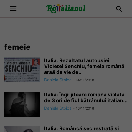
femeie
Italia: Rezultatul autopsiei
Violetei Senchiu, femeia română
arsă de vie de...
Daniela Stoica
-
14/11/2018
Italia: Îngrijitoare română violată
de 3 ori de fiul bătrânului italian...
Daniela Stoica
-
13/11/2018
Italia: Româncă sechestrată și