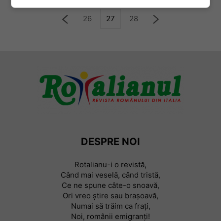
26
27
28
DESPRE NOI
Rotalianu-i o revistă,
Când mai veselă, când tristă,
Ce ne spune câte-o snoavă,
Ori vreo știre sau braşoavă,
Numai să trăim ca frați,
Noi, românii emigranți!