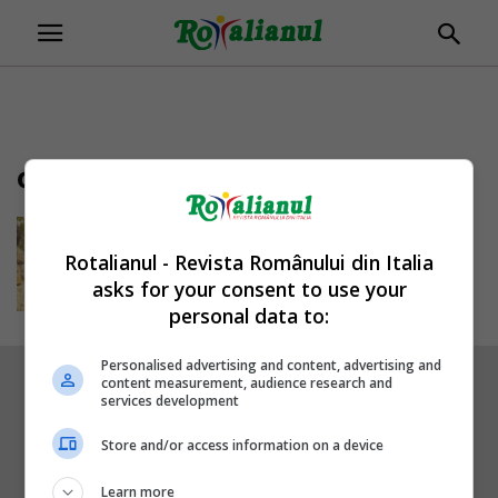
clerici
România, promovată de o
jurnalistă italiancă: „A fost una
Rotalianul - Revista Românului din Italia
dintre cele...
asks for your consent to use your
Daniela Stoica
-
26/10/2018
personal data to:
Personalised advertising and content, advertising and
content measurement, audience research and
services development
Store and/or access information on a device
Learn more