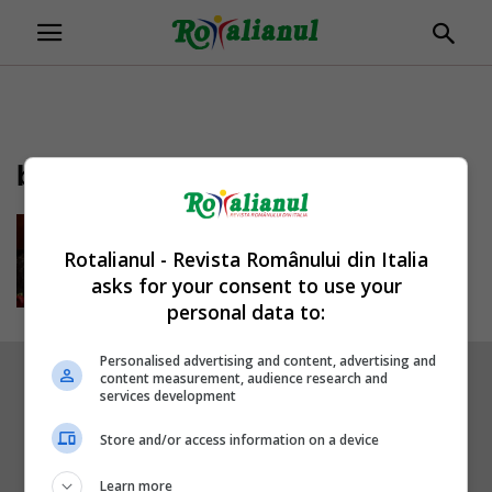
buciuceanu
Un ultim omagiu adus din partea
actorilor pentru Tamara
Rotalianul - Revista Românului din Italia
Buciuceanu. Înmormântarea...
asks for your consent to use your
Mihai Diaconu
-
17/10/2019
personal data to:
Personalised advertising and content, advertising and
content measurement, audience research and
services development
Store and/or access information on a device
Learn more