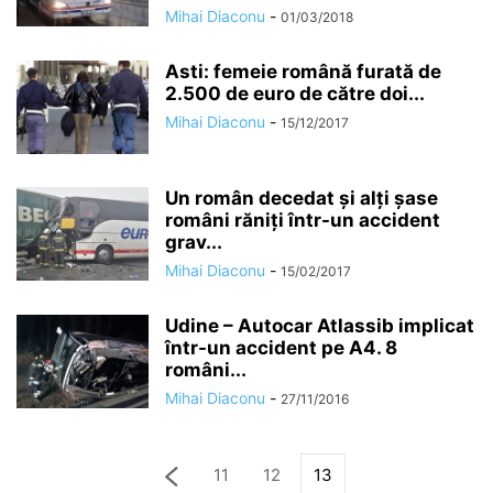
Mihai Diaconu
-
01/03/2018
Asti: femeie română furată de
2.500 de euro de către doi...
Mihai Diaconu
-
15/12/2017
Un român decedat și alți șase
români răniți într-un accident
grav...
Mihai Diaconu
-
15/02/2017
Udine – Autocar Atlassib implicat
într-un accident pe A4. 8
români...
Mihai Diaconu
-
27/11/2016
11
12
13