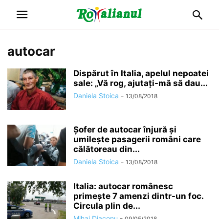
autocar
Dispărut în Italia, apelul nepoatei
sale: „Vă rog, ajutați-mă să dau...
Daniela Stoica
-
13/08/2018
Șofer de autocar înjură și
umilește pasagerii români care
călătoreau din...
Daniela Stoica
-
13/08/2018
Italia: autocar românesc
primește 7 amenzi dintr-un foc.
Circula plin de...
Mihai Diaconu
-
09/05/2018