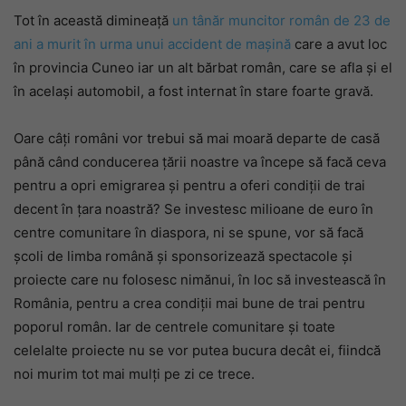
Tot în această dimineață
un tânăr muncitor român de 23 de
ani a murit în urma unui accident de mașină
care a avut loc
în provincia Cuneo iar un alt bărbat român, care se afla și el
în același automobil, a fost internat în stare foarte gravă.
Oare câți români vor trebui să mai moară departe de casă
până când conducerea țării noastre va începe să facă ceva
pentru a opri emigrarea și pentru a oferi condiții de trai
decent în țara noastră? Se investesc milioane de euro în
centre comunitare în diaspora, ni se spune, vor să facă
școli de limba română și sponsorizează spectacole și
proiecte care nu folosesc nimănui, în loc să investească în
România, pentru a crea condiții mai bune de trai pentru
poporul român. Iar de centrele comunitare și toate
celelalte proiecte nu se vor putea bucura decât ei, fiindcă
noi murim tot mai mulți pe zi ce trece.