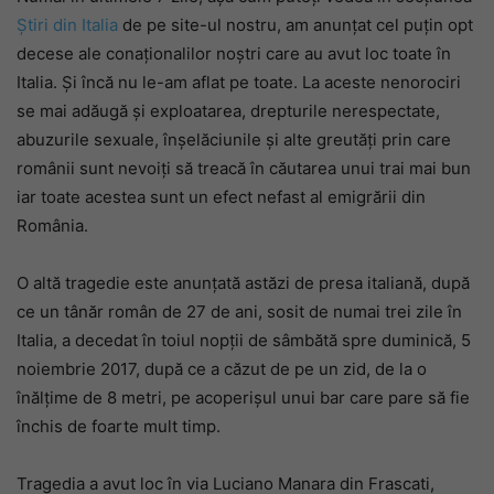
Știri din Italia
de pe site-ul nostru, am anunțat cel puțin opt
decese ale conaționalilor noștri care au avut loc toate în
Italia. Și încă nu le-am aflat pe toate. La aceste nenorociri
se mai adăugă și exploatarea, drepturile nerespectate,
abuzurile sexuale, înșelăciunile și alte greutăți prin care
românii sunt nevoiți să treacă în căutarea unui trai mai bun
iar toate acestea sunt un efect nefast al emigrării din
România.
O altă tragedie este anunțată astăzi de presa italiană, după
ce un tânăr român de 27 de ani, sosit de numai trei zile în
Italia, a decedat în toiul nopții de sâmbătă spre duminică, 5
noiembrie 2017, după ce a căzut de pe un zid, de la o
înălțime de 8 metri, pe acoperișul unui bar care pare să fie
închis de foarte mult timp.
Tragedia a avut loc în via Luciano Manara din Frascati,