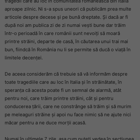
tragedii care au loc în comunitatea românească din Italia
aproape zilnic. Ni s-a spus uneori că publicăm prea multe
articole despre decese și pe bună dreptate. Și dacă ar fi
după noi am publica zi de zi numai vești bune dar trăim
într-o perioadă în care românii sunt nevoiți să moară
printre străini, departe de casă, în căutarea unui trai mai
bun, fiindcă în România nu li se permite să ducă o viață în
limitele decenței.
De aceea considerăm că trebuie să vă informăm despre
toate tragediile care au loc în Italia și în străinătate, în
speranța că acesta poate fi un semnal de alarmă, atât
pentru noi, care trăim printre străini, cât și pentru
conducerea țării, care ne constrânge să trăim și să murim
pe meleaguri străine și apoi nu face nimic să ne ajute nici
măcar pentru a ne duce morții acasă.
Numai în ultimele 7 zile, așa cum puteți vedea în secțiunea