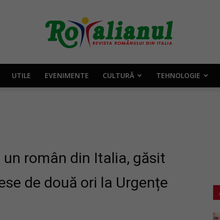
UTILE
EVENIMENTE
CULTURĂ
TEHNOLOGIE
Rotalianul
–
 un român din Italia, găsit
ese de două ori la Urgențe
Revista