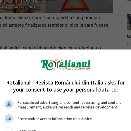
i teste clinice, care s-au dovedit a fi în parametri
ă să aștepte finalizarea testelor clinice la care fusese
Mi
Un
până astăzi, când câțiva tehnicieni care efectuau o
br
său.
ca
ae încă mai avea, la încheietura mâinii, brățara dată
Rotalianul - Revista Românului din Italia asks for
your consent to use your personal data to:
ce de Agenția Sanitară Locală din provincia Imperia,
Mi
pital și cu o zi înainte, pe 10 august, de acea dată însă
La
Personalised advertising and content, advertising and content
measurement, audience research and services development
în
sa
Store and/or access information on a device