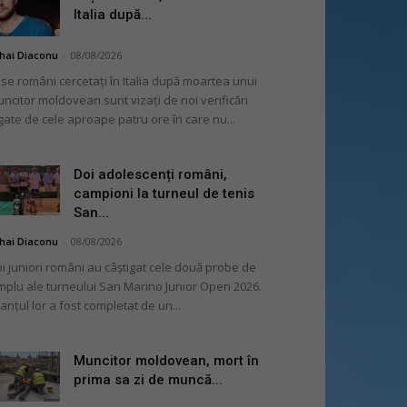
Italia după...
hai Diaconu
-
08/08/2026
se români cercetați în Italia după moartea unui
ncitor moldovean sunt vizați de noi verificări
gate de cele aproape patru ore în care nu...
Doi adolescenți români,
campioni la turneul de tenis
San...
hai Diaconu
-
08/08/2026
i juniori români au câștigat cele două probe de
mplu ale turneului San Marino Junior Open 2026.
lanțul lor a fost completat de un...
Muncitor moldovean, mort în
prima sa zi de muncă...