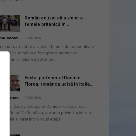
Român acuzat că a violat o
femeie britanică în...
hai Diaconu
-
06/08/2026
 român acuzat că a violat o femeie de naționalitate
itanică în România a fost găsit și arestat de
rabinieri în Italia. Bărbatul, pe...
Fostul partener al Danielei
Florea, românca ucisă în Italia...
hai Diaconu
-
06/08/2026
 numai două zile după ce Daniela Florea a fost
mormântată în România, ancheta privind uciderea
 în Italia a intrat într-o nouă etapă....