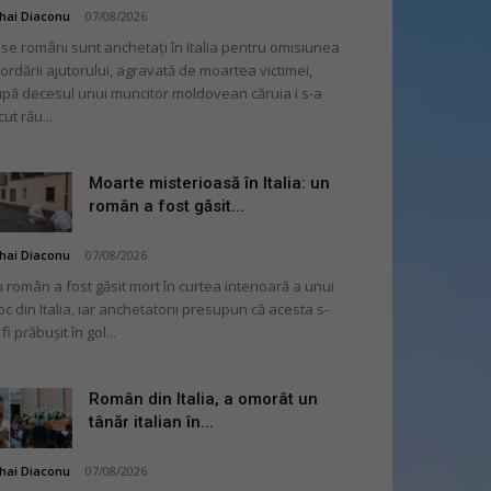
hai Diaconu
-
07/08/2026
se români sunt anchetați în Italia pentru omisiunea
ordării ajutorului, agravată de moartea victimei,
pă decesul unui muncitor moldovean căruia i s-a
cut rău...
Moarte misterioasă în Italia: un
român a fost găsit...
hai Diaconu
-
07/08/2026
 român a fost găsit mort în curtea interioară a unui
oc din Italia, iar anchetatorii presupun că acesta s-
 fi prăbușit în gol...
Român din Italia, a omorât un
tânăr italian în...
hai Diaconu
-
07/08/2026