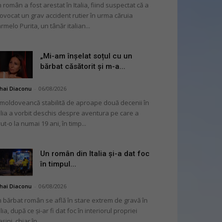
 român a fost arestat în Italia, fiind suspectat că a
ovocat un grav accident rutier în urma căruia
rmelo Purita, un tânăr italian...
„Mi-am înșelat soțul cu un
bărbat căsătorit și m-a...
hai Diaconu
-
06/08/2026
moldoveancă stabilită de aproape două decenii în
alia a vorbit deschis despre aventura pe care a
ut-o la numai 19 ani, în timp...
Un român din Italia și-a dat foc
în timpul...
hai Diaconu
-
06/08/2026
 bărbat român se află în stare extrem de gravă în
alia, după ce și-ar fi dat foc în interiorul propriei
șini, chiar în...