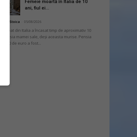
Femeie moartă în Italia de 10
ani, fiul ei...
niela Stoica
-
05/08/2026
 bărbat din Italia a încasat timp de aproximativ 10
i pensia mamei sale, deși aceasta murise. Pensia
 2.000 de euro a fost...