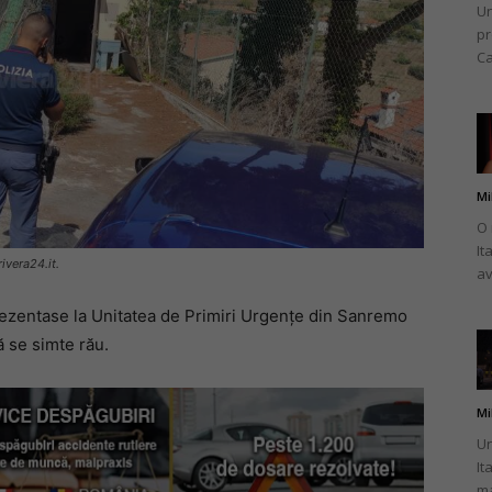
Un
pr
Ca
Mi
O 
It
ivera24.it.
av
rezentase la Unitatea de Primiri Urgențe din Sanremo
ă se simte rău.
Mi
Un
It
ma