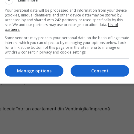
Learn more
eptat să afle rezultatele investigațiilor înainte de a
Your personal data will be processed and information from your device
(cookies, unique identifiers, and other device data) may be stored by,
accessed by and shared with 242 partners, or used specifically by this
Da
site. We and our partners may use precise geolocation data.
List of
ă bărbatul se afla într-o stare de agitație
partners.
Un
an
Some vendors may process your personal data on the basis of legitimate
de
interest, which you can object to by managing your options below. Look
for a link at the bottom of this page or in the site menu to manage or
ui găsit s-au încheiat cu concluzia că decesul a
withdraw consent in privacy and cookie settings.
sursa citată.
Manage options
Consent
a fost depus la morga spitalului din Sanremo și va fi
ățile vor reuși să contacteze rudele acestuia.
ae locuia într-un apartament din Ventimiglia împreună