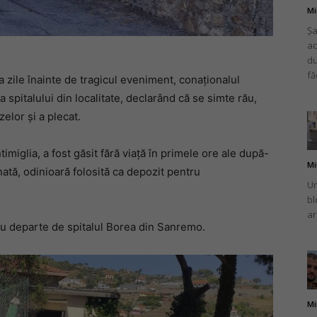
Mi
Șa
ac
du
fă
a zile înainte de tragicul eveniment, conaționalul
 spitalului din localitate, declarând că se simte rău,
zelor și a plecat.
timiglia, a fost găsit fără viață în primele ore ale după-
Mi
nată, odinioară folosită ca depozit pentru
Un
bl
ar
 nu departe de spitalul Borea din Sanremo.
Mi