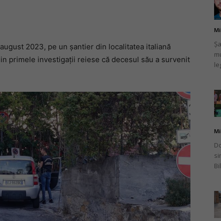
Mi
Șa
august 2023, pe un șantier din localitatea italiană
mu
românului
in primele investigații reiese că decesul său a survenit
le
din
Mi
Do
si
Bi
Italia