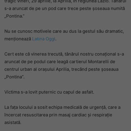
tragic vineri, 29 aprilie, la Aprilia, în regiunea Lazio. Tânărul
s-a aruncat de pe un pod care trece peste șoseaua numită
„Pontina.”
Nu se cunosc motivele care au dus la gestul său dramatic,
menționează
Latina Oggi
.
Cert este că vinerea trecută, tânărul nostru conațional s-a
aruncat de pe podul care leagă cartierul Montarelli de
centrul urban al orașului Aprilia, trecând peste șoseaua
„Pontina”.
Victima s-a lovit puternic cu capul de asfalt.
La fața locului a sosit echipa medicală de urgență, care a
încercat resuscitarea prin masaj cardiac și respirație
asistată.