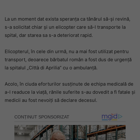
La un moment dat exista speranța ca tânărul să-și revină,
s-a solicitat chiar și un elicopter care să-l transporte la
spital, dar starea sa s-a deteriorat rapid.
Elicopterul, în cele din urmă, nu a mai fost utilizat pentru
transport, deoarece bărbatul român a fost dus de urgență
la spitalul „Città di Aprilia” cu o ambulanță.
Acolo, în ciuda eforturilor susținute de echipa medicală de
a-l readuce la viață, rănile suferite s-au dovedit a fi fatale și
medicii au fost nevoiți să declare decesul.