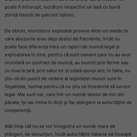
poate fi întrerupt, lucrătorii respectivi se lasă cu bună
știință folosiți de patronii italieni.
De obicei, muncitorul exploatat provine dintr-un mediu în
care abuzurile erau deja destul de frecvente, încât nu
poate face diferența între un raport de muncă legal și
exploatarea în sine, pentru că sunt oameni care nu au avut
niciodată un contract de muncă, au muncit prin ferme sau
cu ziua la țară, prin satul lor și odată ajunși aici, în Italia, nu
știu că din punct de vedere al legislației muncii sunt în
ilegalitate, tocmai pentru că nu știu ce înseamnă să lucrezi
legal. Mai sunt cei, care într-un număr destul de mic din
păcate, își iau inima în dinți și fac plângere la autoritățile de
competență.
Atât timp cât nu se vor înregistra un număr mare de
plângeri, de denunțuri, încât autoritățile italiene să înceapă