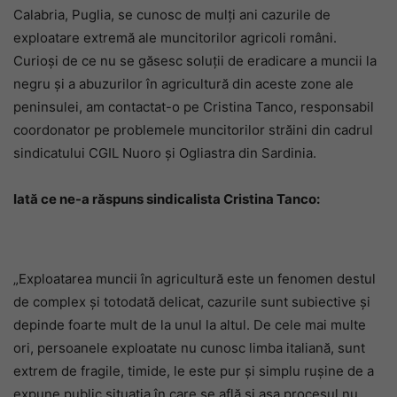
Calabria, Puglia, se cunosc de mulți ani cazurile de
exploatare extremă ale muncitorilor agricoli români.
Curioși de ce nu se găsesc soluții de eradicare a muncii la
negru și a abuzurilor în agricultură din aceste zone ale
peninsulei, am contactat-o pe Cristina Tanco, responsabil
coordonator pe problemele muncitorilor străini din cadrul
sindicatului CGIL Nuoro și Ogliastra din Sardinia.
Iată ce ne-a răspuns sindicalista Cristina Tanco:
„Exploatarea muncii în agricultură este un fenomen destul
de complex și totodată delicat, cazurile sunt subiective și
depinde foarte mult de la unul la altul. De cele mai multe
ori, persoanele exploatate nu cunosc limba italiană, sunt
extrem de fragile, timide, le este pur și simplu rușine de a
expune public situația în care se află și așa procesul nu