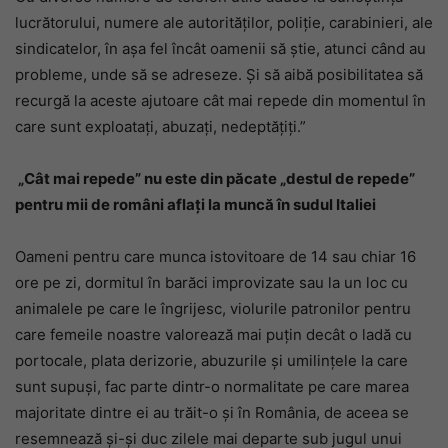
lucrătorului, numere ale autorităților, poliție, carabinieri, ale
sindicatelor, în așa fel încât oamenii să știe, atunci când au
probleme, unde să se adreseze. Și să aibă posibilitatea să
recurgă la aceste ajutoare cât mai repede din momentul în
care sunt exploatați, abuzați, nedeptățiți.”
„Cât mai repede” nu este din păcate „destul de repede”
pentru mii de români aflați la muncă în sudul Italiei
Oameni pentru care munca istovitoare de 14 sau chiar 16
ore pe zi, dormitul în barăci improvizate sau la un loc cu
animalele pe care le îngrijesc, violurile patronilor pentru
care femeile noastre valorează mai puțin decât o ladă cu
portocale, plata derizorie, abuzurile și umilințele la care
sunt supuși, fac parte dintr-o normalitate pe care marea
majoritate dintre ei au trăit-o și în România, de aceea se
resemnează și-și duc zilele mai departe sub jugul unui