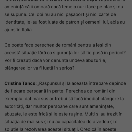
amenință că ii omoară dacă femeia nu-i face pe plac și nu
se supune. Cei doi nu au nici pașaport și nici carte de
identitate, le-au fost luate de patron și oamenii lui, abia au
ajuns în Italia.
Ce poate face perechea de români pentru a ieși din
această situație fără ca siguranța lor să fie pusă în pericol?
Vor fi crezuți dacă vor denunța undeva abuzurile,
plângerea lor va fi luată în serios?
Cristina Tanco:
„Răspunsul și la această întrebare depinde
de fiecare persoană în parte. Perechea de români din
exemplul dat mai sus ar trebui să facă imediat plângere la
autorități, dar multor persoane care sunt amenințate,
abuzate, le este frică și le este rușine. Mulți s-au trezit în
situația de mai sus și nu au capacitatea de a vedea și o
soluție la rezolvarea acestei situații. Cred că în aceste