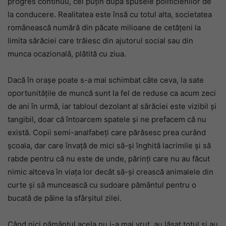
progres continuu, cel puțin după spusele politicienilor de
la conducere. Realitatea este însă cu totul alta, societatea
românească numără din păcate milioane de cetățeni la
limita sărăciei care trăiesc din ajutorul social sau din
munca ocazională, plătită cu ziua.
Dacă în orașe poate s-a mai schimbat câte ceva, la sate
oportunitățile de muncă sunt la fel de reduse ca acum zeci
de ani în urmă, iar tabloul dezolant al sărăciei este vizibil și
tangibil, doar că întoarcem spatele și ne prefacem că nu
există. Copii semi-analfabeți care părăsesc prea curând
școala, dar care învață de mici să-și înghită lacrimile și să
rabde pentru că nu este de unde, părinți care nu au făcut
nimic altceva în viața lor decât să-și crească animalele din
curte și să muncească cu sudoare pământul pentru o
bucată de pâine la sfârșitul zilei.
Când nici pământul acela nu i-a mai vrut, au lăsat totul și au