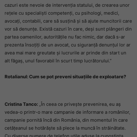
cazuri este nevoie de intervenția statului, de crearea unor
rețele cu specialiști competenți, cu psihologi, medici,
avocați, contabili, care să susțină și să ajute muncitorii care
vor să denunțe. Există cazuri în care, deși sunt plângeri din
partea oamenilor, autoritățile nu fac nimic, dar dacă s-ar
prezenta însoțiți de un avocat, cu siguranță denunțul lor ar
avea mai mare greutate și lucrurile ar prinde din start un
alt făgaș, unul favorabil în scurt timp lucrătorului.”
Rotalianul: Cum se pot preveni situațiile de exploatare?
Cristina Tanco:
„În ceea ce privește prevenirea, eu aș
vedea-o printr-o mare campanie de informare a românilor,
campanie pornită încă din România, din momentul în care
cetățeanul se hotărăște să plece la muncă în străinătate.
Cu diverse numere de telefon utile aduse la cunoștința