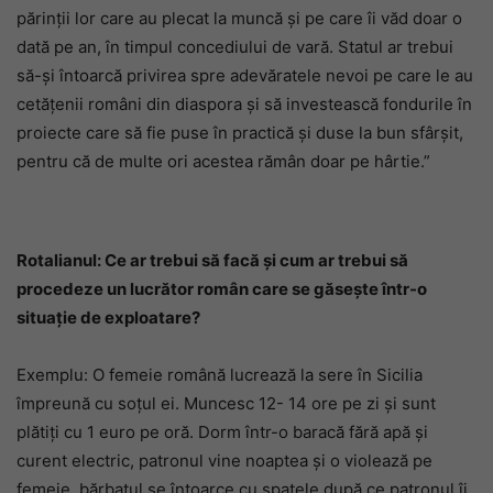
părinții lor care au plecat la muncă și pe care îi văd doar o
dată pe an, în timpul concediului de vară. Statul ar trebui
să-și întoarcă privirea spre adevăratele nevoi pe care le au
cetățenii români din diaspora și să investească fondurile în
proiecte care să fie puse în practică și duse la bun sfârșit,
pentru că de multe ori acestea rămân doar pe hârtie.”
Rotalianul: Ce ar trebui să facă și cum ar trebui să
procedeze un lucrător român care se găsește într-o
situație de exploatare?
Exemplu: O femeie română lucrează la sere în Sicilia
împreună cu soțul ei. Muncesc 12- 14 ore pe zi și sunt
plătiți cu 1 euro pe oră. Dorm într-o baracă fără apă și
curent electric, patronul vine noaptea și o violează pe
femeie, bărbatul se întoarce cu spatele după ce patronul îi