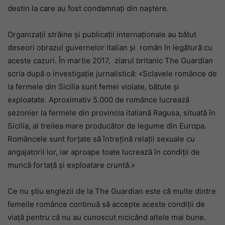
destin la care au fost condamnați din naștere.
Organizații străine și publicații internaționale au bătut
deseori obrazul guvernelor italian și român în legătură cu
aceste cazuri. În martie 2017, ziarul britanic The Guardian
scria după o investigație jurnalistică: «Sclavele românce de
la fermele din Sicilia sunt femei violate, bătute şi
exploatate. Aproximativ 5.000 de românce lucrează
sezonier la fermele din provincia italiană Ragusa, situată în
Sicilia, al treilea mare producător de legume din Europa.
Româncele sunt forţate să întreţină relaţii sexuale cu
angajatorii lor, iar aproape toate lucrează în condiţii de
muncă fortaţă şi exploatare cruntă.»
Ce nu știu englezii de la The Guardian este că multe dintre
femeile românce continuă să accepte aceste condiții de
viață pentru că nu au cunoscut nicicând altele mai bune.