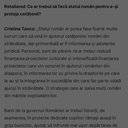
Rotalianul: Ce ar trebui să facă statul român pentru a-și
proteja cetățenii?
Cristina Tanco:
„Statul român ar putea face foarte multe
lucruri care să vină în ajutorul cetățenilor români din
străinătate, dar primordială ar fi informarea și asistența
juridică. Personal, sunt de părere că ar trebui redusă
finanțarea proiectelor culturale și intensificată finanțarea
proiectelor care vin concret în ajutorul românilor din
diaspora, în informarea lor cu privire la drepturile pe care
le au și la integrarea în societățile din care fac parte odată
ajunși în străinătate. O strategie care ar salva mulți români
din mâinile exploatatorilor.
Banii de la guvernul României ar trebui folosiți, de
asemenea, în proiecte dedicate copiilor rămași acasă în
grija bunicilor, ajutați să înfrunte mai ușor depărtarea de