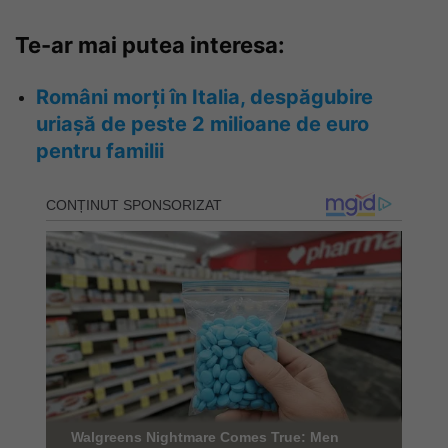
Te-ar mai putea interesa:
Români morți în Italia, despăgubire
uriașă de peste 2 milioane de euro
pentru familii