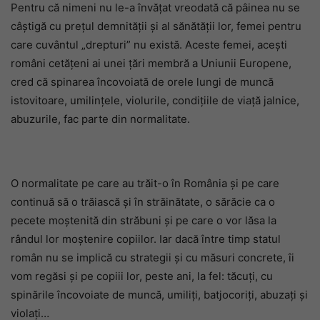
Pentru că nimeni nu le-a învățat vreodată că pâinea nu se
câștigă cu prețul demnității și al sănătății lor, femei pentru
care cuvântul „drepturi” nu există. Aceste femei, acești
români cetățeni ai unei țări membră a Uniunii Europene,
cred că spinarea încovoiată de orele lungi de muncă
istovitoare, umilințele, violurile, condițiile de viață jalnice,
abuzurile, fac parte din normalitate.
O normalitate pe care au trăit-o în România și pe care
continuă să o trăiască și în străinătate, o sărăcie ca o
pecete moștenită din străbuni și pe care o vor lăsa la
rândul lor moștenire copiilor. Iar dacă între timp statul
român nu se implică cu strategii și cu măsuri concrete, îi
vom regăsi și pe copiii lor, peste ani, la fel: tăcuți, cu
spinările încovoiate de muncă, umiliți, batjocoriți, abuzați și
violați…