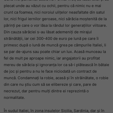
plecat unde au văzut cu ochii, pentru că nimic nu e mai
crunt ca foamea, nici noroiul ulițelor neasfaltate din satul
lor, nici frigul iernilor geroase, nici sărăcia moștenită de la
părinți pe care o vor lăsa la rândul lor generațiilor viitoare.
Din cauza sărăciei s-au lăsat ademeniți de mirajul
străinătății, iar cei 300-400 de euro pe lună pe care îi
primesc după o lună de muncă grea pe câmpurile Italiei, li
se par de-ajuns sau poate chiar un lux. Acasă munceau la
fel de mult pe aproape nimic, iar angajatorii au profitat
mereu de sărăcia și ignoranța lor ca să-i plătească în bătaie
de joc și pentru a nu le face niciodată un contract de
muncă. Condamnați la robie, acasă și în străinătate, o robie
din care nu știu cum să se elibereze și care, pare de
necrezut, dar pentru mulți dintre ei reprezintă o
normalitate.
În sudul Italiei, în zona insulelor Sicilia, Sardinia, dar și în