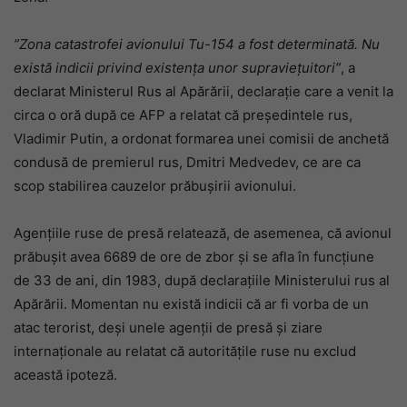
”Zona catastrofei avionului Tu-154 a fost determinată. Nu
există indicii privind existența unor supraviețuitori”
, a
declarat Ministerul Rus al Apărării, declarație care a venit la
circa o oră după ce AFP a relatat că președintele rus,
Vladimir Putin, a ordonat formarea unei comisii de anchetă
condusă de premierul rus, Dmitri Medvedev, ce are ca
scop stabilirea cauzelor prăbușirii avionului.
Agențiile ruse de presă relatează, de asemenea, că avionul
prăbușit avea 6689 de ore de zbor și se afla în funcțiune
de 33 de ani, din 1983, după declarațiile Ministerului rus al
Apărării. Momentan nu există indicii că ar fi vorba de un
atac terorist, deși unele agenții de presă și ziare
internaționale au relatat că autoritățile ruse nu exclud
această ipoteză.