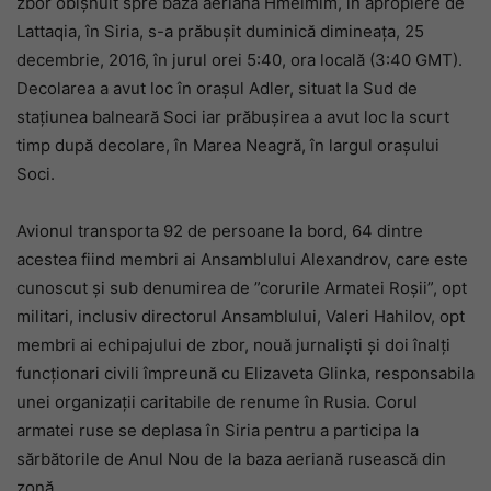
zbor obișnuit spre baza aeriană Hmeimim, în apropiere de
Lattaqia, în Siria, s-a prăbușit duminică dimineața, 25
decembrie, 2016, în jurul orei 5:40, ora locală (3:40 GMT).
Decolarea a avut loc în orașul Adler, situat la Sud de
stațiunea balneară Soci iar prăbușirea a avut loc la scurt
timp după decolare, în Marea Neagră, în largul orașului
Soci.
Avionul transporta 92 de persoane la bord, 64 dintre
acestea fiind membri ai Ansamblului Alexandrov, care este
cunoscut și sub denumirea de ”corurile Armatei Roșii”, opt
militari, inclusiv directorul Ansamblului, Valeri Hahilov, opt
membri ai echipajului de zbor, nouă jurnaliști și doi înalți
funcționari civili împreună cu Elizaveta Glinka, responsabila
unei organizații caritabile de renume în Rusia. Corul
armatei ruse se deplasa în Siria pentru a participa la
sărbătorile de Anul Nou de la baza aeriană rusească din
zonă.