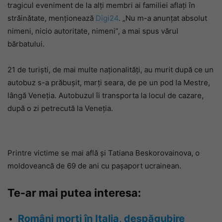
tragicul eveniment de la alți membri ai familiei aflați în
străinătate, menționează
Digi24
. „Nu m-a anunțat absolut
nimeni, nicio autoritate, nimeni”, a mai spus vărul
bărbatului.
21 de turiști, de mai multe naționalități, au murit după ce un
autobuz s-a prăbuşit, marţi seara, de pe un pod la Mestre,
lângă Veneţia. Autobuzul îi transporta la locul de cazare,
după o zi petrecută la Veneția.
Printre victime se mai află și Tatiana Beskorovainova, o
moldoveancă de 69 de ani cu pașaport ucrainean.
Te-ar mai putea interesa:
Români morți în Italia, despăgubire