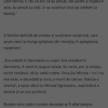
iubit familia. E rău să zici că au plecat, dar poate și legătura
asta, au plecat cu toții. S-au susținut unul pe celălalt ca
familie.”
O familie definită de unitate și susținere reciprocă, care
acum zace la morga spitalului din Veneția, în așteptarea
repatrierii.
„Era stabilit în Germania cu copiii. Era rezident în
Germania. A venit în august acasă. Au venit, pur și simplu,
ca tot românul, să își vadă rudele. Sora (lui Mircea – n.r.) nu
mai este, e decedată și sora, a murit de cancer. Raluca o
chema”, a spus vărul lui Mircea Ogrezeanu, exprimând o
durere și un șoc profund.
Rudele celor patru români decedați ar fi aflat despre