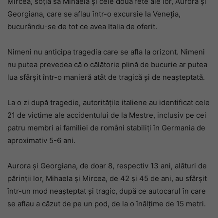
Mircea, soția sa Mihaela și cele două fete ale lor, Aurora și
Georgiana, care se aflau într-o excursie la Veneția,
bucurându-se de tot ce avea Italia de oferit.
Nimeni nu anticipa tragedia care se afla la orizont. Nimeni
nu putea prevedea că o călătorie plină de bucurie ar putea
lua sfârșit într-o manieră atât de tragică și de neașteptată.
La o zi după tragedie, autoritățile italiene au identificat cele
21 de victime ale accidentului de la Mestre, inclusiv pe cei
patru membri ai familiei de români stabiliți în Germania de
aproximativ 5-6 ani.
Aurora și Georgiana, de doar 8, respectiv 13 ani, alături de
părinții lor, Mihaela și Mircea, de 42 și 45 de ani, au sfârșit
într-un mod neașteptat și tragic, după ce autocarul în care
se aflau a căzut de pe un pod, de la o înălțime de 15 metri.