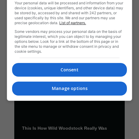
Your personal data will be processed and information from your
device (cookies, unique identifiers, and other device data) may
be stored by, accessed by and shared with 242 partners, or
used specifically by this site. We and our partners may use
precise geolocation data.
List of partners.
Some vendors may process your personal data on the basis of
legitimate interest, which you can object to by managing your
options below. Look for a link at the bottom of this page or in
the site menu to manage or withdraw consent in privacy and
cookie settings.
Consent
Manage options