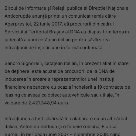
Biroul de Informare și Relații publice al Direcției Naționale
Anticorupție anunță printr-un comunicat remis către
Agerpres joi, 22 iunie 2017, că procurorii din cadrul
Serviciului Teritorial Brașov al DNA au dispus trimiterea în
judecată a unui cetățean italian pentru săvârșirea
infracțiunii de înșelăciune în formă continuată.
Sandro Signorelli, cetățean italian, în prezent aflat în stare
de deținere, este acuzat de procurorii de la DNA de
inducerea în eroare a reprezentanților unei instituții
financiare nebancare cu ocazia încheierii a 19 contracte de
leasing ce aveau ca obiect autovehicule sau utilaje, în
valoare de 2.421.348,94 euro.
Infracțiunea a fost săvârșită în colaborare cu un alt bărbat
italian, Antonino Gattuso și o femeie română, Florica
Surcel, în perioada iunie 2007 – noiembrie 2008, când