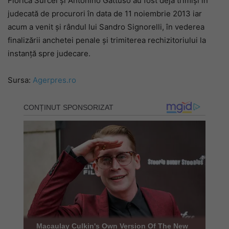
Florica Surcel și Antonino Gattuso au fost deja trimiși în
judecată de procurori în data de 11 noiembrie 2013 iar
acum a venit și rândul lui Sandro Signorelli, în vederea
finalizării anchetei penale și trimiterea rechizitoriului la
instanță spre judecare.
Sursa:
Agerpres.ro