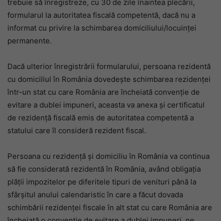
trebuie să înregistreze, cu 30 de zile înaintea plecării,
formularul la autoritatea fiscală competentă, dacă nu a
informat cu privire la schimbarea domiciliului/locuinței
permanente.
Dacă ulterior înregistrării formularului, persoana rezidentă
cu domiciliul în România dovedește schimbarea rezidenței
într-un stat cu care România are încheiată convenție de
evitare a dublei impuneri, aceasta va anexa și certificatul
de rezidență fiscală emis de autoritatea competentă a
statului care îl consideră rezident fiscal.
Persoana cu rezidență și domiciliu în România va continua
să fie considerată rezidentă în România, având obligația
plății impozitelor pe diferitele tipuri de venituri până la
sfârșitul anului calendaristic în care a făcut dovada
schimbării rezidenței fiscale în alt stat cu care România are
încheiată o convenție de evitare a dublei impuneri, ne