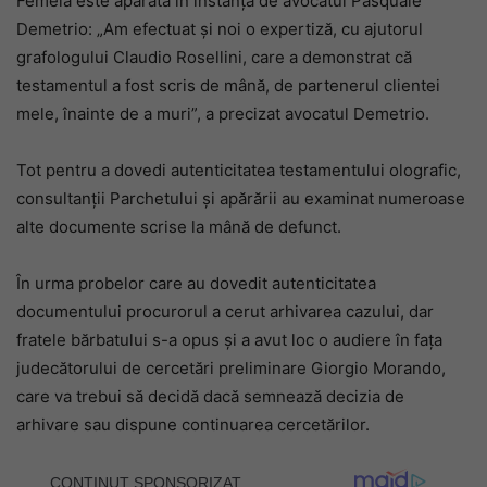
Femeia este apărată în instanță de avocatul Pasquale
Demetrio: „Am efectuat și noi o expertiză, cu ajutorul
grafologului Claudio Rosellini, care a demonstrat că
testamentul a fost scris de mână, de partenerul clientei
mele, înainte de a muri”, a precizat avocatul Demetrio.
Tot pentru a dovedi autenticitatea testamentului olografic,
consultanții Parchetului și apărării au examinat numeroase
alte documente scrise la mână de defunct.
În urma probelor care au dovedit autenticitatea
documentului procurorul a cerut arhivarea cazului, dar
fratele bărbatului s-a opus și a avut loc o audiere în fața
judecătorului de cercetări preliminare Giorgio Morando,
care va trebui să decidă dacă semnează decizia de
arhivare sau dispune continuarea cercetărilor.