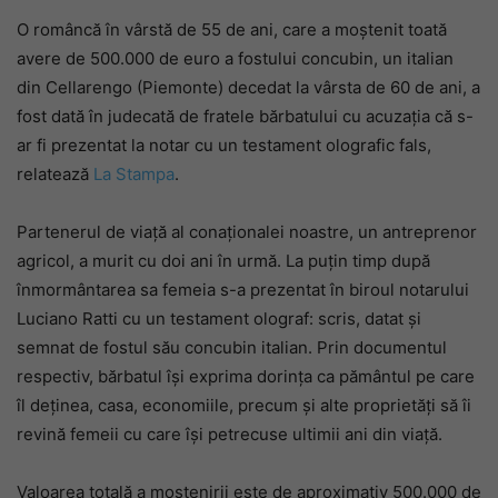
O româncă în vârstă de 55 de ani, care a moștenit toată
avere de 500.000 de euro a fostului concubin, un italian
din Cellarengo (Piemonte) decedat la vârsta de 60 de ani, a
fost dată în judecată de fratele bărbatului cu acuzația că s-
ar fi prezentat la notar cu un testament olografic fals,
relatează
La Stampa
.
Partenerul de viață al conaționalei noastre, un antreprenor
agricol, a murit cu doi ani în urmă. La puțin timp după
înmormântarea sa femeia s-a prezentat în biroul notarului
Luciano Ratti cu un testament olograf: scris, datat și
semnat de fostul său concubin italian. Prin documentul
respectiv, bărbatul își exprima dorința ca pământul pe care
îl deținea, casa, economiile, precum și alte proprietăți să îi
revină femeii cu care își petrecuse ultimii ani din viață.
Valoarea totală a moștenirii este de aproximativ 500.000 de