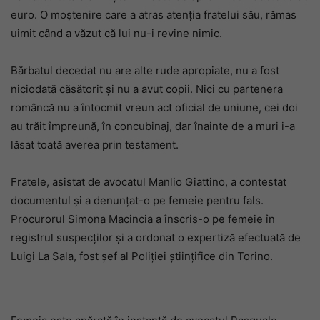
euro. O moștenire care a atras atenția fratelui său, rămas
uimit când a văzut că lui nu-i revine nimic.
Bărbatul decedat nu are alte rude apropiate, nu a fost
niciodată căsătorit și nu a avut copii. Nici cu partenera
româncă nu a întocmit vreun act oficial de uniune, cei doi
au trăit împreună, în concubinaj, dar înainte de a muri i-a
lăsat toată averea prin testament.
Fratele, asistat de avocatul Manlio Giattino, a contestat
documentul și a denunțat-o pe femeie pentru fals.
Procurorul Simona Macincia a înscris-o pe femeie în
registrul suspecților și a ordonat o expertiză efectuată de
Luigi La Sala, fost șef al Poliției științifice din Torino.