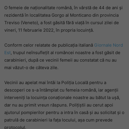
O femeie de naționalitate română, în vârstă de 44 de ani și
rezidentă în localitatea Gorgo al Monticano din provincia
Treviso (Veneto), a fost găsită fără viață în cursul zilei de
vineri, 11 februarie 2022, în propria locuință.
Conform celor relatate de publicația italiană
Giornale Nord
Est
, trupul neînsuflețit al româncei noastre a fost găsit de
carabinieri, după ce vecinii femeii au constatat că nu au
mai văzut-o de câteva zile.
Vecinii au apelat mai întâi la Poliția Locală pentru a
descoperi ce s-a întâmplat cu femeia română, iar agenții
interveniți la locuința conaționale noastre au bătut la ușă,
dar nu au primit vreun răspuns. Polițiștii au cerut apoi
ajutorul pompierilor pentru a intra în casă și au solicitat și o
patrulă de carabinieri la fața locului, așa cum prevede
protocolul.