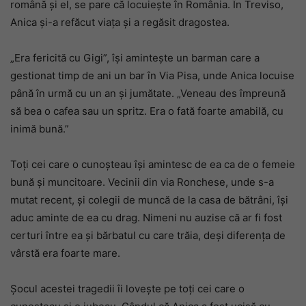
română și el, se pare că locuiește în România. În Treviso,
Anica și-a refăcut viața și a regăsit dragostea.
„Era fericită cu Gigi”, își amintește un barman care a
gestionat timp de ani un bar în Via Pisa, unde Anica locuise
până în urmă cu un an și jumătate. „Veneau des împreună
să bea o cafea sau un spritz. Era o fată foarte amabilă, cu
inimă bună.”
Toți cei care o cunoșteau își amintesc de ea ca de o femeie
bună și muncitoare. Vecinii din via Ronchese, unde s-a
mutat recent, și colegii de muncă de la casa de bătrâni, își
aduc aminte de ea cu drag. Nimeni nu auzise că ar fi fost
certuri între ea și bărbatul cu care trăia, deși diferența de
vârstă era foarte mare.
Șocul acestei tragedii îi lovește pe toți cei care o