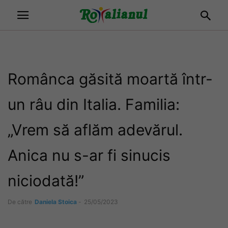
Românca găsită moartă într-
un râu din Italia. Familia:
„Vrem să aflăm adevărul.
Anica nu s-ar fi sinucis
niciodată!”
De către
Daniela Stoica
-
25/05/2023