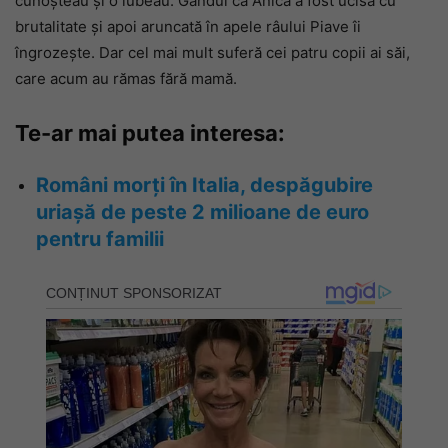
cunoșteau și o iubeau. Gândul că Anica a fost ucisă cu
brutalitate și apoi aruncată în apele râului Piave îi
îngrozește. Dar cel mai mult suferă cei patru copii ai săi,
care acum au rămas fără mamă.
Te-ar mai putea interesa:
Români morți în Italia, despăgubire
uriașă de peste 2 milioane de euro
pentru familii