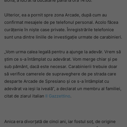
Bona, a lucrat la bucătărie până la ora 14:00.
Ulterior, ea a pornit spre zona Arcade, după cum au
confirmat mesajele de pe telefonul personal. Acolo făcea
curățenie în niște case private. Înregistrările telefonice
sunt una dintre liniile de investigație urmate de carabinieri.
„Vom urma calea legală pentru a ajunge la adevăr. Vrem să
știm ce s-a întâmplat cu adevărat. Vom merge chiar și pe
sub pământ, dacă este necesar. Carabinierii trebuie doar
să verifice camerele de supraveghere de pe strada care
desparte Arcade de Spresiano și ce s-a întâmplat cu
adevărat va ieși la iveală”, a declarat un membru al familiei,
citat de ziarul italian
Il Gazzettino
.
Anica era divorțată de cinci ani, iar fostul soț, de origine