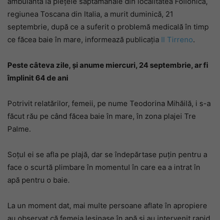
ambulantă la pieţele săptămânale din localitatea Follonica,
regiunea Toscana din Italia, a murit duminică, 21
septembrie, după ce a suferit o problemă medicală în timp
ce făcea baie în mare, informează publicația
Il Tirreno
.
Peste câteva zile, și anume miercuri, 24 septembrie, ar fi
împlinit 64 de ani
Potrivit relatărilor, femeii, pe nume Teodorina Mihăilă, i s-a
făcut rău pe când făcea baie în mare, în zona plajei Tre
Palme.
Soţul ei se afla pe plajă, dar se îndepărtase puțin pentru a
face o scurtă plimbare în momentul în care ea a intrat în
apă pentru o baie.
La un moment dat, mai multe persoane aflate în apropiere
au observat că femeia leșinase în apă şi au intervenit rapid,