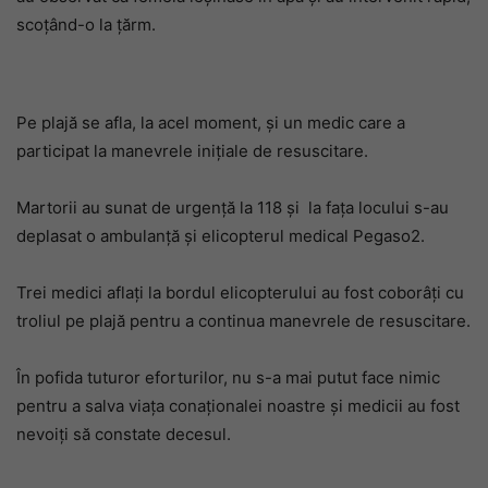
scoţând-o la ţărm.
Pe plajă se afla, la acel moment, şi un medic care a
participat la manevrele iniţiale de resuscitare.
Martorii au sunat de urgență la 118 și la faţa locului s-au
deplasat o ambulanţă şi elicopterul medical Pegaso2.
Trei medici aflaţi la bordul elicopterului au fost coborâţi cu
troliul pe plajă pentru a continua manevrele de resuscitare.
În pofida tuturor eforturilor, nu s-a mai putut face nimic
pentru a salva viața conaționalei noastre și medicii au fost
nevoiți să constate decesul.