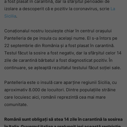
a fost plasat în carantină, dar la sfârșitul perioadei de
izolare a descoperit că e pozitiv la coronavirus, scrie
La
Sicilia
.
Conaționalul nostru locuiește chiar în centrul orașului
Pantelleria de pe insula cu același nume. El s-a întors pe
22 septembrie din România și a fost plasat în carantină.
Testul făcut la sosire a fost negativ, dar la sfârșitul celor 14
zile de carantină bărbatul a fost diagnosticat pozitiv. În
continuare, se așteaptă rezultatul testului făcut soției sale.
Pantelleria este o insulă care aparține regiunii Sicilia, cu
aproximativ 8.000 de locuitori. Dintre populațiile străine
care locuiesc aici, românii reprezintă cea mai mare
comunitate.
Românii sunt obligați să stea 14 zile în carantină la sosirea
în Italia. Guvernul italian a prelungit ieri această restricție