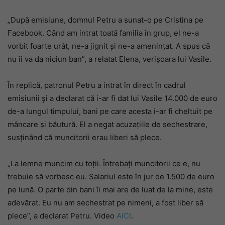
„După emisiune, domnul Petru a sunat-o pe Cristina pe
Facebook. Când am intrat toată familia în grup, el ne-a
vorbit foarte urât, ne-a jignit și ne-a amenințat. A spus că
nu îi va da niciun ban”, a relatat Elena, verișoara lui Vasile.
În replică, patronul Petru a intrat în direct în cadrul
emisiunii și a declarat că i-ar fi dat lui Vasile 14.000 de euro
de-a lungul timpului, bani pe care acesta i-ar fi cheltuit pe
mâncare și băutură. El a negat acuzațiile de sechestrare,
susținând că muncitorii erau liberi să plece.
„La lemne muncim cu toții. Întrebați muncitorii ce e, nu
trebuie să vorbesc eu. Salariul este în jur de 1.500 de euro
pe lună. O parte din bani îi mai are de luat de la mine, este
adevărat. Eu nu am sechestrat pe nimeni, a fost liber să
plece”, a declarat Petru. Video
AICI
.