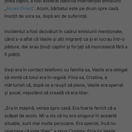
ținea captiv, a fost eliberat datorită intervenției emisiunii
„
Acces Direct”
. Acum, bărbatul este pe drum spre casă,
însoțit de sora sa, după ani de suferință.
Incidentul a fost dezvăluit în cadrul emisiunii menționate,
când s-a aflat că Vasile și alți migranți ca și el lucrau într-o
pădure, dar erau ținuți captivi și forțați să muncească fără a
fi plătiți.
Deși era în contact telefonic cu familia sa, Vasile era obligat
să mintă că totul era în regulă. Fiica sa, Cristina, a
mărturisit că, după ce a reușit să plece, Vasile era speriat
și șocat, neputând să creadă că era liber.
„Era în mașină, venea spre casă. Era foarte fericit că a
scăpat de acolo. Mi-a zis că nu era singurul în această
situație, sunt mai multe persoane. Era speriat, încă nu
realizase că este liber”, a spus Cristina, fiica lui Vasile.