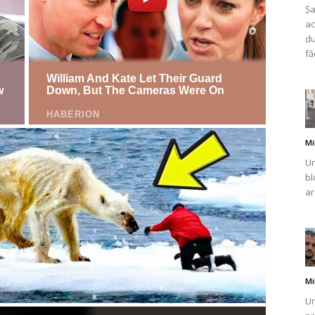
Șa
ac
du
fă
Mi
Un
bl
ar
Mi
Un