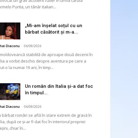
ovocat un grav accident rutier în urma căruia
rmelo Purita, un tânăr italian...
„Mi-am înșelat soțul cu un
bărbat căsătorit și m-a...
hai Diaconu
-
06/08/2026
moldoveancă stabilită de aproape două decenii în
alia a vorbit deschis despre aventura pe care a
ut-o la numai 19 ani, în timp...
Un român din Italia și-a dat foc
în timpul...
hai Diaconu
-
06/08/2026
 bărbat român se află în stare extrem de gravă în
alia, după ce și-ar fi dat foc în interiorul propriei
șini, chiar în...