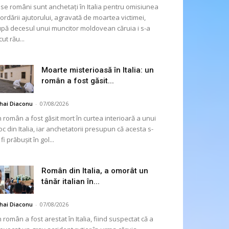
se români sunt anchetați în Italia pentru omisiunea
ordării ajutorului, agravată de moartea victimei,
pă decesul unui muncitor moldovean căruia i s-a
cut rău...
Moarte misterioasă în Italia: un
român a fost găsit...
hai Diaconu
-
07/08/2026
 român a fost găsit mort în curtea interioară a unui
oc din Italia, iar anchetatorii presupun că acesta s-
 fi prăbușit în gol...
Român din Italia, a omorât un
tânăr italian în...
hai Diaconu
-
07/08/2026
 român a fost arestat în Italia, fiind suspectat că a