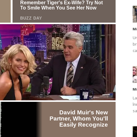
Mi
Un
br
ca
Mi
La
în
sa