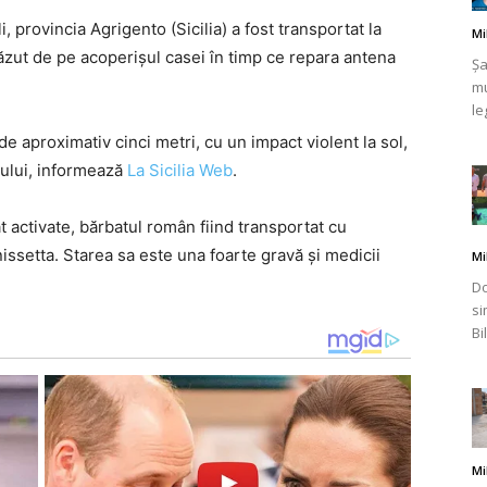
, provincia Agrigento (Sicilia) a fost transportat la
Mi
ăzut de pe acoperișul casei în timp ce repara antena
Șa
mu
le
românului
de aproximativ cinci metri, cu un impact violent la sol,
pului, informează
La Sicilia Web
.
t activate, bărbatul român fiind transportat cu
anissetta. Starea sa este una foarte gravă și medicii
Mi
din
Do
si
Bi
Italia
Mi