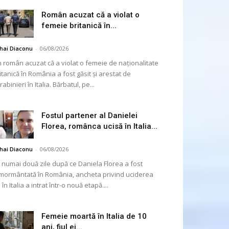
Român acuzat că a violat o
femeie britanică în...
hai Diaconu
-
06/08/2026
 român acuzat că a violat o femeie de naționalitate
itanică în România a fost găsit și arestat de
rabinieri în Italia. Bărbatul, pe...
Fostul partener al Danielei
Florea, românca ucisă în Italia...
hai Diaconu
-
06/08/2026
 numai două zile după ce Daniela Florea a fost
mormântată în România, ancheta privind uciderea
 în Italia a intrat într-o nouă etapă....
Femeie moartă în Italia de 10
ani, fiul ei...