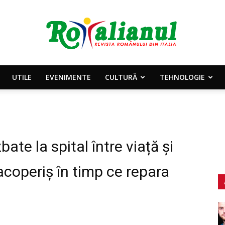
UTILE
EVENIMENTE
CULTURĂ
TEHNOLOGIE
Rotalianul
ate la spital între viață și
–
acoperiș în timp ce repara
Revista