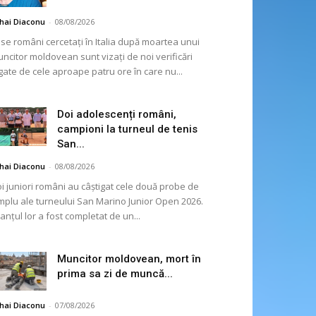
hai Diaconu
-
08/08/2026
se români cercetați în Italia după moartea unui
ncitor moldovean sunt vizați de noi verificări
gate de cele aproape patru ore în care nu...
Doi adolescenți români,
campioni la turneul de tenis
San...
hai Diaconu
-
08/08/2026
i juniori români au câștigat cele două probe de
mplu ale turneului San Marino Junior Open 2026.
lanțul lor a fost completat de un...
Muncitor moldovean, mort în
prima sa zi de muncă...
hai Diaconu
-
07/08/2026