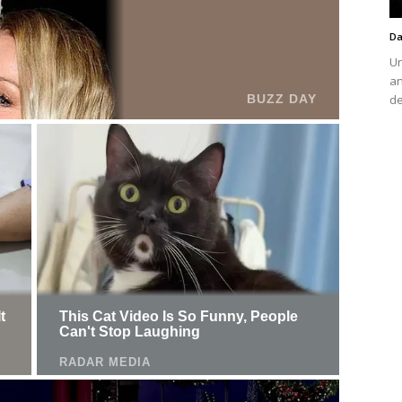
Da
Un
an
de