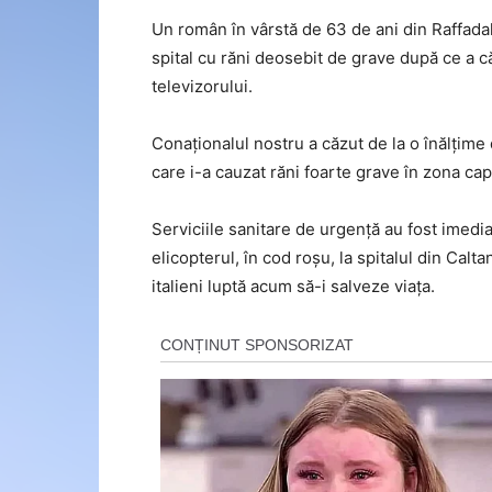
Un român în vârstă de 63 de ani din Raffadali
spital cu răni deosebit de grave după ce a c
televizorului.
Conaționalul nostru a căzut de la o înălțime 
care i-a cauzat răni foarte grave în zona ca
Serviciile sanitare de urgență au fost imedia
elicopterul, în cod roșu, la spitalul din Calt
italieni luptă acum să-i salveze viața.