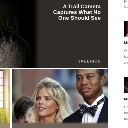
pr
Ca
Mi
O 
It
av
Mi
Un
It
ma