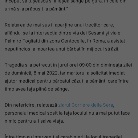
început să tușească și îi ieșea sânge pe gură. În cele din
urmă s-a prăbușit la pământ.”
Relatarea de mai sus îi aparține unui trecător care,
aflându-se la intersecția dintre via dei Sesami și viale
Palmiro Togliatti din zona Centocelle, în Roma, a asistat
neputincios la moartea unui bărbat în mijlocul străzii.
Tragedia s-a petrecut în jurul orei 09:00 din dimineața zilei
de duminică, 8 mai 2022, iar martorul a solicitat imediat
ajutor medical pentru bărbatul căzut la pământ, care între
timp avea fața plină de sânge.
Din nefericire, relatează
ziarul Corriere della Sera
,
personalul medical sosit la fața locului nu a mai putut face
nimic pentru a-i salva viața.
Între timp au intervenit și carabinierii la locul tragediei,