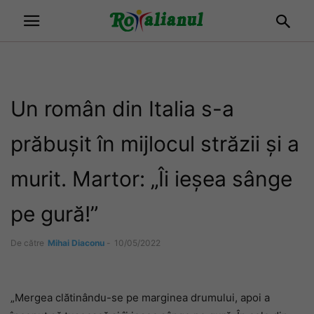
Un român din Italia s-a
prăbușit în mijlocul străzii și a
murit. Martor: „Îi ieșea sânge
pe gură!”
De către
Mihai Diaconu
-
10/05/2022
„Mergea clătinându-se pe marginea drumului, apoi a