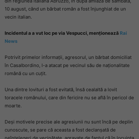
din regiunea italiană Abruzzo, în după amiaza de sâmbătă,
10 august, când un bărbat român a fost înjunghiat de un
vecin italian.
Incidentul a a vut loc pe via Vespucci, menționează
Rai
News
Potrivit primelor informații, agresorul, un bărbat domiciliat
în Casalbordino, l-a atacat pe vecinul său de naționalitate
română cu un cuțit.
Una dintre lovituri a fost evitată, însă cealaltă a lovit
toracele românului, care din fericire nu se află în pericol de
moarte.
Deși motivele precise ale agresiunii nu sunt încă pe deplin
cunoscute, se pare că aceasta a fost declanșată de
neînțelegeri de vecinătate, agravate de faptul că în locuința