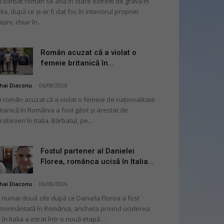
 bărbat român se află în stare extrem de gravă în
alia, după ce și-ar fi dat foc în interiorul propriei
șini, chiar în...
Român acuzat că a violat o
femeie britanică în...
hai Diaconu
-
06/08/2026
 român acuzat că a violat o femeie de naționalitate
itanică în România a fost găsit și arestat de
rabinieri în Italia. Bărbatul, pe...
Fostul partener al Danielei
Florea, românca ucisă în Italia...
hai Diaconu
-
06/08/2026
 numai două zile după ce Daniela Florea a fost
mormântată în România, ancheta privind uciderea
 în Italia a intrat într-o nouă etapă....