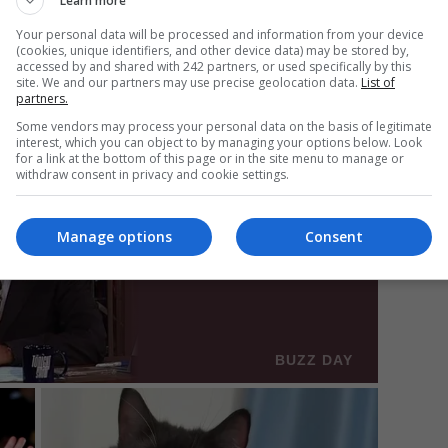
Learn more
Your personal data will be processed and information from your device
(cookies, unique identifiers, and other device data) may be stored by,
Mi
accessed by and shared with 242 partners, or used specifically by this
site. We and our partners may use precise geolocation data.
List of
Un
partners.
re
Some vendors may process your personal data on the basis of legitimate
pr
interest, which you can object to by managing your options below. Look
co
for a link at the bottom of this page or in the site menu to manage or
withdraw consent in privacy and cookie settings.
Manage options
Consent