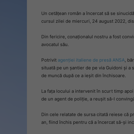
Un cetățean român a încercat să se sinucidă 
cursul zilei de miercuri, 24 august 2022, d
Din fericire, conaționalul nostru a fost conv
avocatul său.
Potrivit
agenției italiene de presă ANSA
, bă
situată pe un șantier de pe via Guidoni și a 
de muncă după ce a ieșit din închisoare.
La fața locului a intervenit în scurt timp ap
de un agent de poliție, a reușit să-l conving
Din cele relatate de sursa citată reiese că pr
an, fiind închis pentru că a încercat să-și in