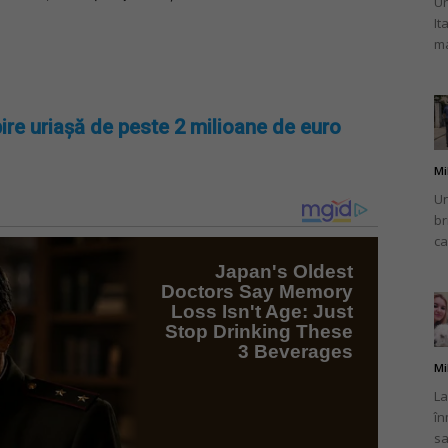
Un
It
ma
ire uriașă de peste 2 milioane de euro
Mi
Un
br
ca
Mi
La
în
sa