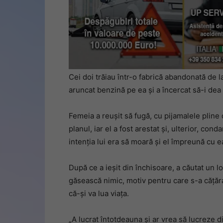
Cei doi trăiau într-o fabrică abandonată de la
aruncat benzină pe ea și a încercat să-i dea 
Femeia a reușit să fugă, cu pijamalele pline 
planul, iar el a fost arestat și, ulterior, co
intenția lui era să moară și el împreună cu e
După ce a ieșit din închisoare, a căutat un l
găsească nimic, motiv pentru care s-a cățăra
că-și va lua viața.
„A lucrat întotdeauna și ar vrea să lucreze di