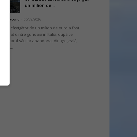
un milion de...
hai Diaconu
-
05/08/2026
 bilet câștigător de un milion de euro a fost
cuperat dintre gunoaie în Italia, după ce
oprietarul său l-a abandonat din greșeală,
nvins...