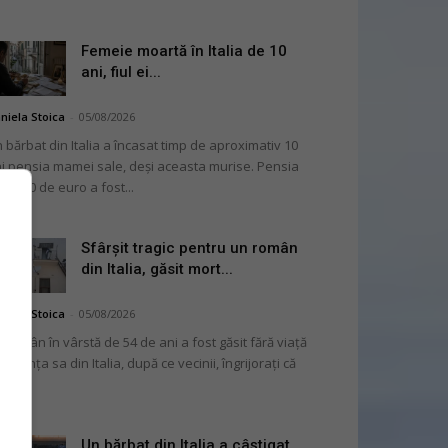
Femeie moartă în Italia de 10
ani, fiul ei...
niela Stoica
-
05/08/2026
 bărbat din Italia a încasat timp de aproximativ 10
i pensia mamei sale, deși aceasta murise. Pensia
 2.000 de euro a fost...
Sfârșit tragic pentru un român
din Italia, găsit mort...
niela Stoica
-
05/08/2026
 român în vârstă de 54 de ani a fost găsit fără viață
 locuința sa din Italia, după ce vecinii, îngrijorați că
...
Un bărbat din Italia a câștigat