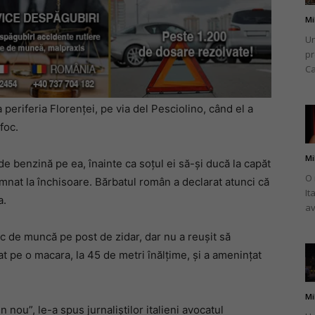
Mi
Un
pr
Ca
 periferia Florenței, pe via del Pesciolino, când el a
foc.
Mi
de benzină pe ea, înainte ca soțul ei să-și ducă la capăt
O 
ndamnat la închisoare. Bărbatul român a declarat atunci că
It
a.
av
oc de muncă pe post de zidar, dar nu a reușit să
t pe o macara, la 45 de metri înălțime, și a amenințat
Mi
n nou”, le-a spus jurnaliștilor italieni avocatul