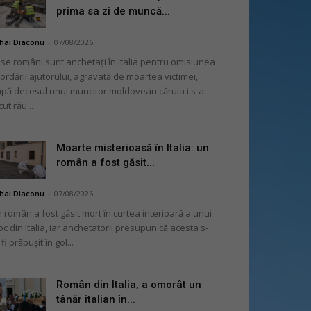
prima sa zi de muncă...
hai Diaconu
-
07/08/2026
se români sunt anchetați în Italia pentru omisiunea
ordării ajutorului, agravată de moartea victimei,
pă decesul unui muncitor moldovean căruia i s-a
cut rău...
Moarte misterioasă în Italia: un
român a fost găsit...
hai Diaconu
-
07/08/2026
 român a fost găsit mort în curtea interioară a unui
oc din Italia, iar anchetatorii presupun că acesta s-
 fi prăbușit în gol...
Român din Italia, a omorât un
tânăr italian în...