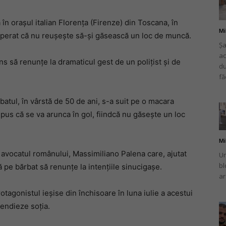
în orașul italian Florența (Firenze) din Toscana, în
Mi
isperat că nu reușește să-și găsească un loc de muncă.
Șa
ac
românului
ins să renunțe la dramaticul gest de un polițist și de
du
fă
rbatul, în vârstă de 50 de ani, s-a suit pe o macara
spus că se va arunca în gol, fiindcă nu găsește un loc
din
Mi
oi avocatul românului, Massimiliano Palena care, ajutat
Un
bl
ă pe bărbat să renunțe la intențiile sinucigașe.
ar
Italia
otagonistul ieșise din închisoare în luna iulie a acestui
cendieze soția.