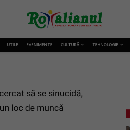
UTILE
EVENIMENTE
CULTURĂ
TEHNOLOGIE
Rotalianul
–
ncercat să se sinucidă,
 un loc de muncă
Revista