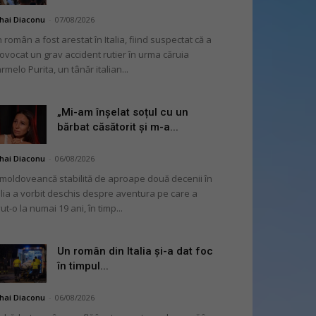
hai Diaconu
-
07/08/2026
 român a fost arestat în Italia, fiind suspectat că a
ovocat un grav accident rutier în urma căruia
rmelo Purita, un tânăr italian...
„Mi-am înșelat soțul cu un
bărbat căsătorit și m-a...
hai Diaconu
-
06/08/2026
moldoveancă stabilită de aproape două decenii în
alia a vorbit deschis despre aventura pe care a
ut-o la numai 19 ani, în timp...
Un român din Italia și-a dat foc
în timpul...
hai Diaconu
-
06/08/2026