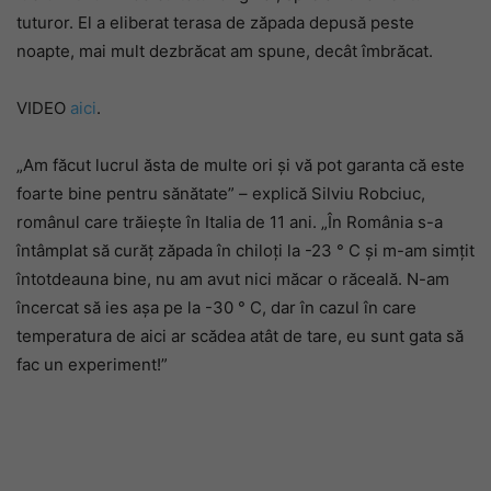
tuturor. El a eliberat terasa de zăpada depusă peste
noapte, mai mult dezbrăcat am spune, decât îmbrăcat.
VIDEO
aici
.
„Am făcut lucrul ăsta de multe ori și vă pot garanta că este
foarte bine pentru sănătate” – explică Silviu Robciuc,
românul care trăiește în Italia de 11 ani. „În România s-a
întâmplat să curăț zăpada în chiloți la -23 ° C și m-am simțit
întotdeauna bine, nu am avut nici măcar o răceală. N-am
încercat să ies așa pe la -30 ° C, dar în cazul în care
temperatura de aici ar scădea atât de tare, eu sunt gata să
fac un experiment!”