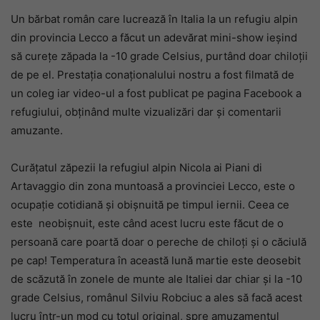
Un bărbat român care lucrează în Italia la un refugiu alpin
din provincia Lecco a făcut un adevărat mini-show ieșind
să curețe zăpada la -10 grade Celsius, purtând doar chiloții
de pe el. Prestația conaționalului nostru a fost filmată de
un coleg iar video-ul a fost publicat pe pagina Facebook a
refugiului, obținând multe vizualizări dar și comentarii
amuzante.
Curățatul zăpezii la refugiul alpin Nicola ai Piani di
Artavaggio din zona muntoasă a provinciei Lecco, este o
ocupație cotidiană și obișnuită pe timpul iernii. Ceea ce
este neobișnuit, este când acest lucru este făcut de o
persoană care poartă doar o pereche de chiloți și o căciulă
pe cap! Temperatura în această lună martie este deosebit
de scăzută în zonele de munte ale Italiei dar chiar și la -10
grade Celsius, românul Silviu Robciuc a ales să facă acest
lucru într-un mod cu totul original, spre amuzamentul