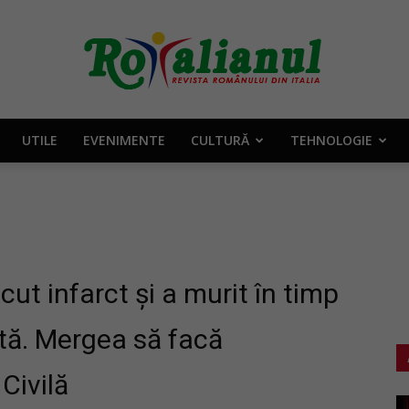
UTILE
EVENIMENTE
CULTURĂ
TEHNOLOGIE
Rotalianul
–
cut infarct și a murit în timp
etă. Mergea să facă
 Civilă
Revista