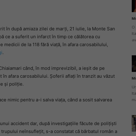
Mi
O 
it în după amiaza zilei de marți, 21 iulie, la Monte San
It
românului
ă ce a suferit un infarct în timp ce călătorea cu
av
medicii de la 118 fără viață, în afara carosabilului,
gi
.
Chiaiamari când, în mod imprevizibil, a ieșit de pe
din
în afara carosabilului. Șoferii aflați în tranzit au văzut
Mi
 și poliție.
Un
It
ace nimic pentru a-i salva viața, când a sosit salvarea
ma
Italia
unui accident dar, după investigațiile făcute de polițiști
ra trupului neînsuflețit, s-a constatat că bărbatul român a