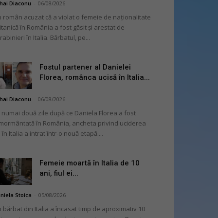
hai Diaconu
-
06/08/2026
 român acuzat că a violat o femeie de naționalitate
itanică în România a fost găsit și arestat de
rabinieri în Italia. Bărbatul, pe...
Fostul partener al Danielei
Florea, românca ucisă în Italia...
hai Diaconu
-
06/08/2026
 numai două zile după ce Daniela Florea a fost
mormântată în România, ancheta privind uciderea
 în Italia a intrat într-o nouă etapă....
Femeie moartă în Italia de 10
ani, fiul ei...
niela Stoica
-
05/08/2026
 bărbat din Italia a încasat timp de aproximativ 10