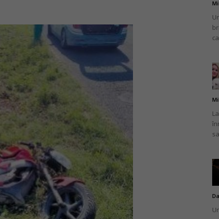
Mi
Un
br
ca
Mi
La
în
sa
Da
Un