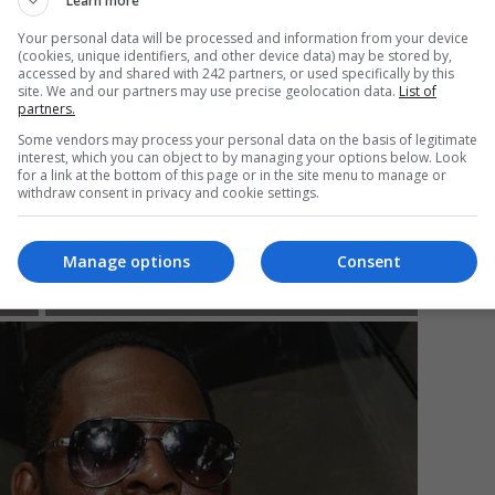
Learn more
Your personal data will be processed and information from your device
(cookies, unique identifiers, and other device data) may be stored by,
accessed by and shared with 242 partners, or used specifically by this
Mi
site. We and our partners may use precise geolocation data.
List of
partners.
Da
pa
Some vendors may process your personal data on the basis of legitimate
în
interest, which you can object to by managing your options below. Look
for a link at the bottom of this page or in the site menu to manage or
withdraw consent in privacy and cookie settings.
Manage options
Consent