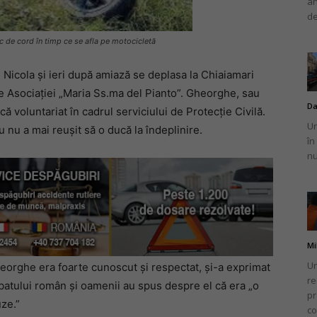
an
de
c de cord în timp ce se afla pe motocicletă
Nicola și ieri după amiază se deplasa la Chiaiamari
 Asociației „Maria Ss.ma del Pianto”. Gheorghe, sau
Da
ă voluntariat în cadrul serviciului de Protecție Civilă.
Un
u nu a mai reușit să o ducă la îndeplinire.
în
nu
Mi
Un
orghe era foarte cunoscut și respectat, și-a exprimat
re
rbatului român și oamenii au spus despre el că era „o
pr
ze.”
co