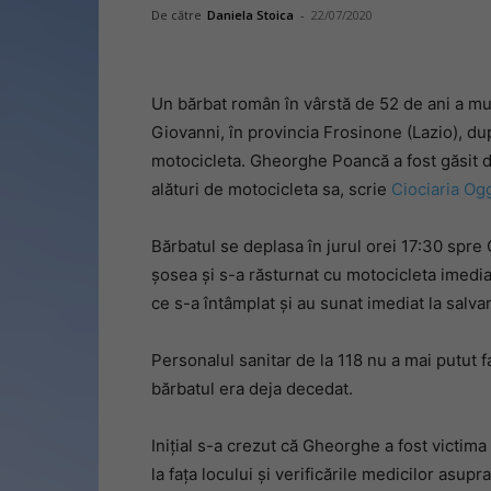
De către
Daniela Stoica
-
22/07/2020
Un bărbat român în vârstă de 52 de ani a mur
Giovanni, în provincia Frosinone (Lazio), dup
motocicleta. Gheorghe Poancă a fost găsit de 
alături de motocicleta sa, scrie
Ciociaria Og
Bărbatul se deplasa în jurul orei 17:30 spre 
șosea și s-a răsturnat cu motocicleta imediat 
ce s-a întâmplat și au sunat imediat la salvare
Personalul sanitar de la 118 nu a mai putut f
bărbatul era deja decedat.
Inițial s-a crezut că Gheorghe a fost victima 
la fața locului și verificările medicilor asup