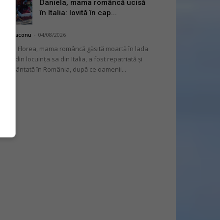
Daniela, mama româncă ucisă
în Italia: lovită în cap...
hai Diaconu
-
04/08/2026
niela Florea, mama româncă găsită moartă în lada
tului din locuința sa din Italia, a fost repatriată și
mormântată în România, după ce oamenii...