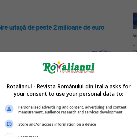
ire uriașă de peste 2 milioane de euro
Mi
Un
co
do
Rotalianul - Revista Românului din Italia asks for
your consent to use your personal data to:
Mi
Ro
Personalised advertising and content, advertising and content
measurement, audience research and services development
în
fă
Store and/or access information on a device