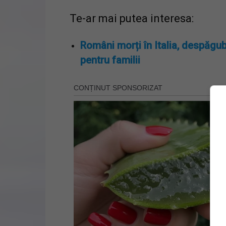
Te-ar mai putea interesa:
Români morți în Italia, despăgub
pentru familii