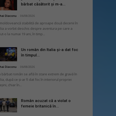
bărbat căsătorit și m-a...
hai Diaconu
-
06/08/2026
moldoveancă stabilită de aproape două decenii în
alia a vorbit deschis despre aventura pe care a
ut-o la numai 19 ani, în timp...
Un român din Italia și-a dat foc
în timpul...
hai Diaconu
-
06/08/2026
 bărbat român se află în stare extrem de gravă în
alia, după ce și-ar fi dat foc în interiorul propriei
șini, chiar în...
Român acuzat că a violat o
femeie britanică în...