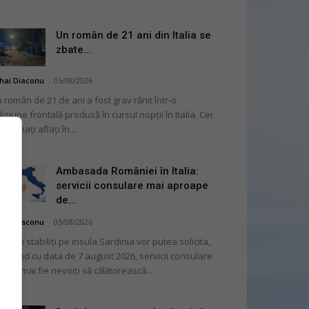
Un român de 21 ani din Italia se
zbate...
hai Diaconu
-
05/08/2026
 român de 21 de ani a fost grav rănit într-o
liziune frontală produsă în cursul nopții în Italia. Cei
i bărbați aflați în...
Ambasada României în Italia:
servicii consulare mai aproape
de...
hai Diaconu
-
05/08/2026
mânii stabiliți pe insula Sardinia vor putea solicita,
cepând cu data de 7 august 2026, servicii consulare
ră să mai fie nevoiți să călătorească...