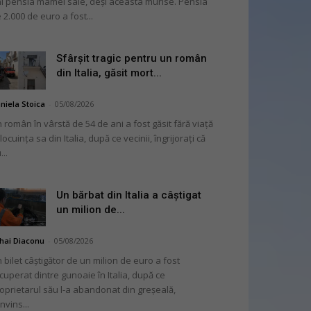
i pensia mamei sale, deși aceasta murise. Pensia
 2.000 de euro a fost...
Sfârșit tragic pentru un român
din Italia, găsit mort...
niela Stoica
-
05/08/2026
 român în vârstă de 54 de ani a fost găsit fără viață
 locuința sa din Italia, după ce vecinii, îngrijorați că
...
Un bărbat din Italia a câștigat
un milion de...
hai Diaconu
-
05/08/2026
 bilet câștigător de un milion de euro a fost
cuperat dintre gunoaie în Italia, după ce
oprietarul său l-a abandonat din greșeală,
nvins...