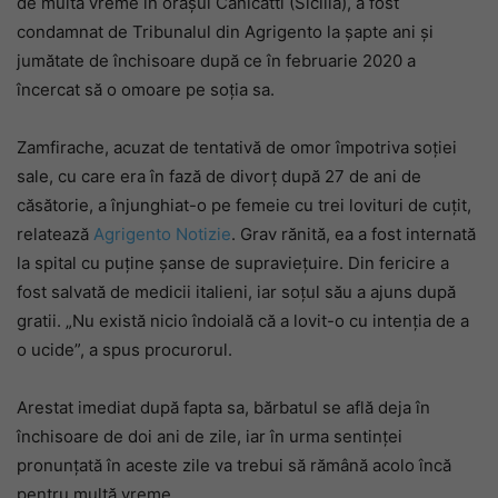
de multă vreme în orașul Canicattì (Sicilia), a fost
condamnat de Tribunalul din Agrigento la șapte ani și
jumătate de închisoare după ce în februarie 2020 a
încercat să o omoare pe soția sa.
Zamfirache, acuzat de tentativă de omor împotriva soției
sale, cu care era în fază de divorț după 27 de ani de
căsătorie, a înjunghiat-o pe femeie cu trei lovituri de cuțit,
relatează
Agrigento Notizie
. Grav rănită, ea a fost internată
la spital cu puține șanse de supraviețuire. Din fericire a
fost salvată de medicii italieni, iar soțul său a ajuns după
gratii. „Nu există nicio îndoială că a lovit-o cu intenția de a
o ucide”, a spus procurorul.
Arestat imediat după fapta sa, bărbatul se află deja în
închisoare de doi ani de zile, iar în urma sentinței
pronunțată în aceste zile va trebui să rămână acolo încă
pentru multă vreme.