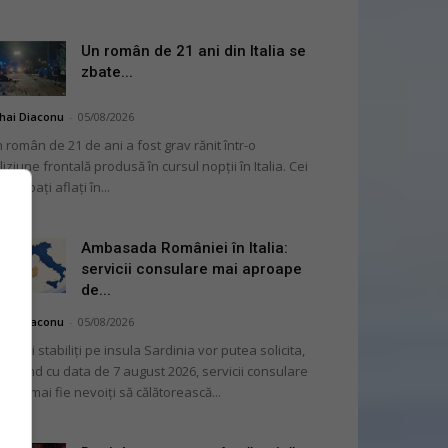
Un român de 21 ani din Italia se
zbate...
hai Diaconu
-
05/08/2026
 român de 21 de ani a fost grav rănit într-o
liziune frontală produsă în cursul nopții în Italia. Cei
i bărbați aflați în...
Ambasada României în Italia:
servicii consulare mai aproape
de...
hai Diaconu
-
05/08/2026
mânii stabiliți pe insula Sardinia vor putea solicita,
cepând cu data de 7 august 2026, servicii consulare
ră să mai fie nevoiți să călătorească...