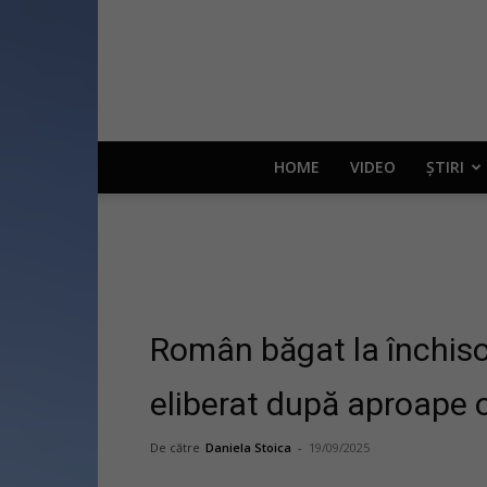
HOME
VIDEO
ȘTIRI
Român băgat la închisoa
eliberat după aproape o
De către
Daniela Stoica
-
19/09/2025