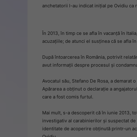
anchetatorii l-au indicat inițial pe Ovidiu ca
În 2013, în timp ce se afla în vacanță în Itali
acuzațiile; de atunci el susținea că se afla 
După întoarcerea în România, potrivit relatăr
avut informații despre procesul și condamnar
Avocatul său, Stefano De Rosa, a demarat o 
Apărarea a obținut o declarație a angajatorul
care a fost comis furtul.
Mai mult, s-a descoperit că în iunie 2013, to
investigativ al carabinierilor și suspectat de
identitate de acoperire obținută printr-un ac
Ovidiu.