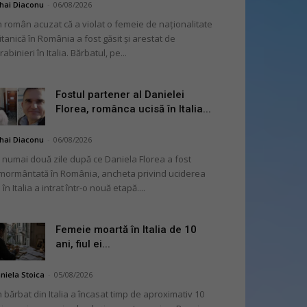
hai Diaconu
-
06/08/2026
 român acuzat că a violat o femeie de naționalitate
itanică în România a fost găsit și arestat de
rabinieri în Italia. Bărbatul, pe...
Fostul partener al Danielei
Florea, românca ucisă în Italia...
hai Diaconu
-
06/08/2026
 numai două zile după ce Daniela Florea a fost
mormântată în România, ancheta privind uciderea
 în Italia a intrat într-o nouă etapă....
Femeie moartă în Italia de 10
ani, fiul ei...
niela Stoica
-
05/08/2026
 bărbat din Italia a încasat timp de aproximativ 10