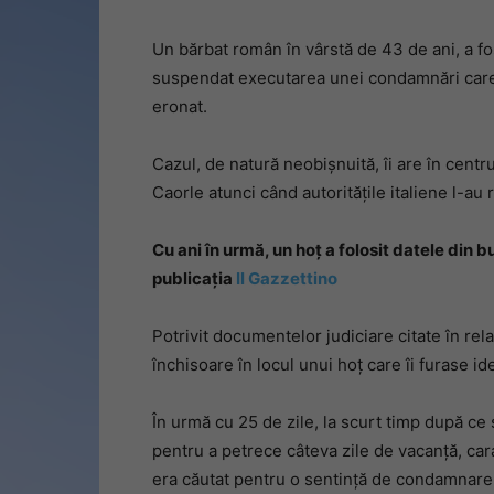
Un bărbat român în vârstă de 43 de ani, a f
suspendat executarea unei condamnări care, po
eronat.
Cazul, de natură neobișnuită, îi are în centru
Caorle atunci când autoritățile italiene l-au 
Cu ani în urmă, un hoț a folosit datele din 
publicația
Il Gazzettino
Potrivit documentelor judiciare citate în rel
închisoare în locul unui hoț care îi furase id
În urmă cu 25 de zile, la scurt timp după ce 
pentru a petrece câteva zile de vacanță, carab
era căutat pentru o sentință de condamnare d