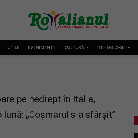
UTILE
EVENIMENTE
CULTURĂ
TEHNOLOGIE
Rotalianul
–
re pe nedrept în Italia,
 lună: „Coșmarul s-a sfârșit”
Revista