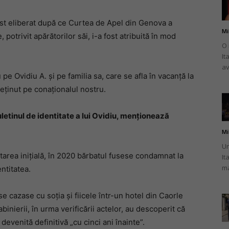
ost eliberat după ce Curtea de Apel din Genova a
Mi
trivit apărătorilor săi, i-a fost atribuită în mod
O 
It
românului
av
 pe Ovidiu A. și pe familia sa, care se afla în vacanță la
reținut pe conaționalul nostru.
buletinul de identitate a lui Ovidiu, menționează
din
Mi
Un
atarea inițială, în 2020 bărbatul fusese condamnat la
It
ma
entitatea.
Italia
se cazase cu soția și fiicele într-un hotel din Caorle
inierii, în urma verificării actelor, au descoperit că
evenită definitivă „cu cinci ani înainte”.