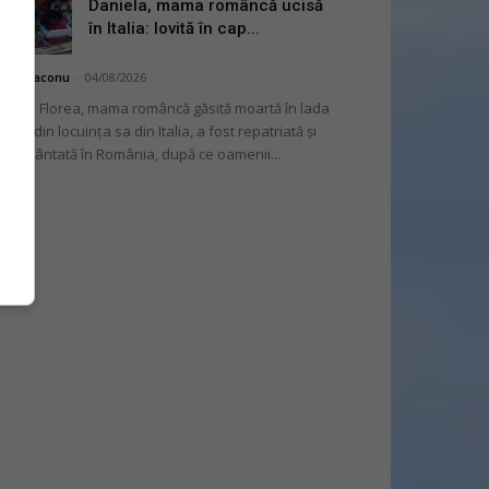
Daniela, mama româncă ucisă
în Italia: lovită în cap...
hai Diaconu
-
04/08/2026
niela Florea, mama româncă găsită moartă în lada
tului din locuința sa din Italia, a fost repatriată și
mormântată în România, după ce oamenii...