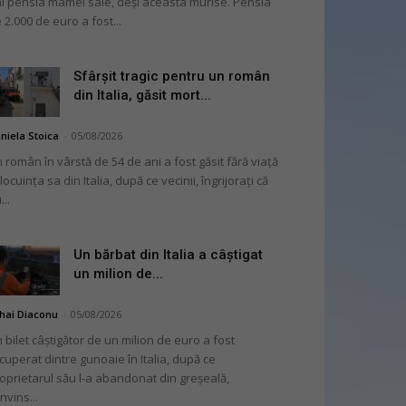
i pensia mamei sale, deși aceasta murise. Pensia
 2.000 de euro a fost...
Sfârșit tragic pentru un român
din Italia, găsit mort...
niela Stoica
-
05/08/2026
 român în vârstă de 54 de ani a fost găsit fără viață
 locuința sa din Italia, după ce vecinii, îngrijorați că
...
Un bărbat din Italia a câștigat
un milion de...
hai Diaconu
-
05/08/2026
 bilet câștigător de un milion de euro a fost
cuperat dintre gunoaie în Italia, după ce
oprietarul său l-a abandonat din greșeală,
nvins...