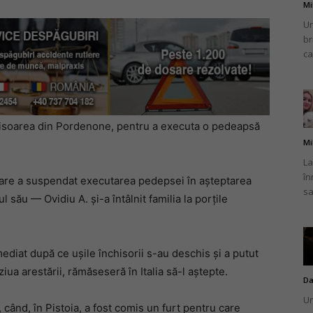
Mi
Un
br
ca
nchisoarea din Pordenone, pentru a executa o pedeapsă
Mi
La
în
are a suspendat executarea pedepsei în așteptarea
sa
l său — Ovidiu A. și-a întâlnit familia la porțile
mediat după ce ușile închisorii s-au deschis și a putut
 ziua arestării, rămăseseră în Italia să-l aștepte.
Da
Un
când, în Pistoia, a fost comis un furt pentru care