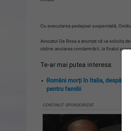
Cu executarea pedepsei suspendată, Ovidiu A
Avocatul De Rosa a anunțat că va solicita d
obține anularea condamnării, la finalul proce
Te-ar mai putea interesa:
Români morți în Italia, despăgub
pentru familii