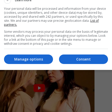
Learn more
Your personal data will be processed and information from your device
(cookies, unique identifiers, and other device data) may be stored by,
accessed by and shared with 242 partners, or used specifically by this
Mi
site. We and our partners may use precise geolocation data.
List of
partners.
Da
pa
Some vendors may process your personal data on the basis of legitimate
în
interest, which you can object to by managing your options below. Look
for a link at the bottom of this page or in the site menu to manage or
withdraw consent in privacy and cookie settings.
Manage options
Consent