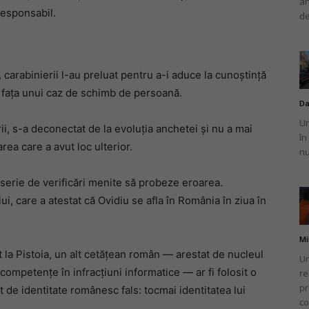
an
 responsabil.
de
a, carabinierii l-au preluat pentru a-i aduce la cunoștință
în fața unui caz de schimb de persoană.
Da
Un
ii, s-a deconectat de la evoluția anchetei şi nu a mai
în
ea care a avut loc ulterior.
nu
serie de verificări menite să probeze eroarea.
ui, care a atestat că Ovidiu se afla în România în ziua în
Mi
t la Pistoia, un alt cetățean român — arestat de nucleul
Un
 competențe în infracțiuni informatice — ar fi folosit o
re
pr
t de identitate românesc fals: tocmai identitatea lui
co