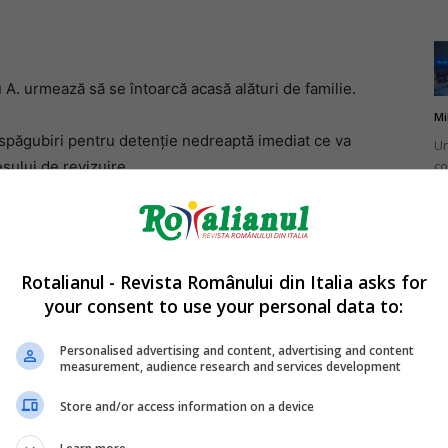
. urmează să se întoarcă acasă alături de familie.
Mi
espăgubiri pentru detenție nedreaptă imediat ce va
Un
co
sului de revizuire.
do
ire uriașă de peste 2 milioane de euro
Rotalianul - Revista Românului din Italia asks for
your consent to use your personal data to:
Mi
Ro
Personalised advertising and content, advertising and content
measurement, audience research and services development
în
fă
Store and/or access information on a device