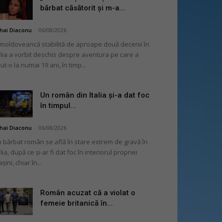
bărbat căsătorit și m-a...
hai Diaconu
-
06/08/2026
moldoveancă stabilită de aproape două decenii în
alia a vorbit deschis despre aventura pe care a
ut-o la numai 19 ani, în timp...
Un român din Italia și-a dat foc
în timpul...
hai Diaconu
-
06/08/2026
 bărbat român se află în stare extrem de gravă în
alia, după ce și-ar fi dat foc în interiorul propriei
șini, chiar în...
Român acuzat că a violat o
femeie britanică în...