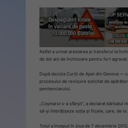
Astfel a urmat arestarea și transferul la î
de doi ani de închisoare pentru furt agravat.
După decizia Curții de Apel din Genova — c
procesului de revizuire solicitat de apărătoru
penitenciarului.
„Coșmarul s-a sfârșit”, a declarat bărbatul i
să-și îmbrățișeze soția și fiicele, care, de la
Totul a început în ziua de 7 decembrie 2012, 