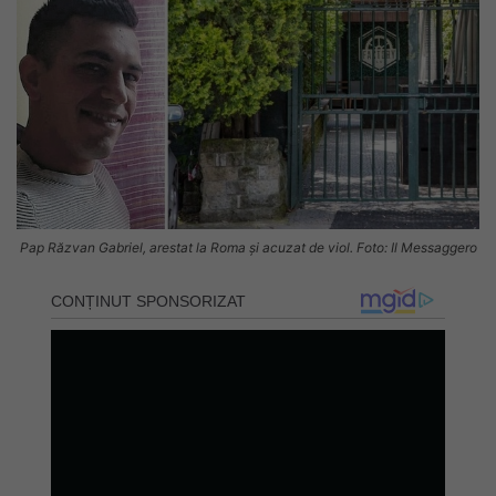
Pap Răzvan Gabriel, arestat la Roma și acuzat de viol. Foto: Il Messaggero