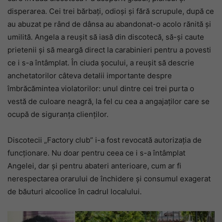
disperarea. Cei trei bărbați, odioși și fără scrupule, după ce
au abuzat pe rând de dânsa au abandonat-o acolo rănită și
umilită. Angela a reușit să iasă din discotecă, să-și caute
prietenii și să meargă direct la carabinieri pentru a povesti
ce i s-a întâmplat. În ciuda șocului, a reușit să descrie
anchetatorilor câteva detalii importante despre
îmbrăcămintea violatorilor: unul dintre cei trei purta o
vestă de culoare neagră, la fel cu cea a angajaților care se
ocupă de siguranța clienților.
Discotecii „Factory club” i-a fost revocată autorizația de
funcționare. Nu doar pentru ceea ce i s-a întâmplat
Angelei, dar și pentru abateri anterioare, cum ar fi
nerespectarea orarului de închidere și consumul exagerat
de băuturi alcoolice în cadrul localului.