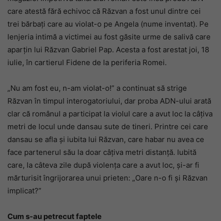
care atestă fără echivoc că Răzvan a fost unul dintre cei
trei bărbați care au violat-o pe Angela (nume inventat). Pe
lenjeria intimă a victimei au fost găsite urme de salivă care
aparțin lui Răzvan Gabriel Pap. Acesta a fost arestat joi, 18
iulie, în cartierul Fidene de la periferia Romei.
„Nu am fost eu, n-am violat-o!” a continuat să strige
Răzvan în timpul interogatoriului, dar proba ADN-ului arată
clar că românul a participat la violul care a avut loc la câțiva
metri de locul unde dansau sute de tineri. Printre cei care
dansau se afla și iubita lui Răzvan, care habar nu avea ce
face partenerul său la doar câțiva metri distanță. Iubită
care, la câteva zile după violența care a avut loc, și-ar fi
mărturisit îngrijorarea unui prieten: „Oare n-o fi și Răzvan
implicat?”
Cum s-au petrecut faptele