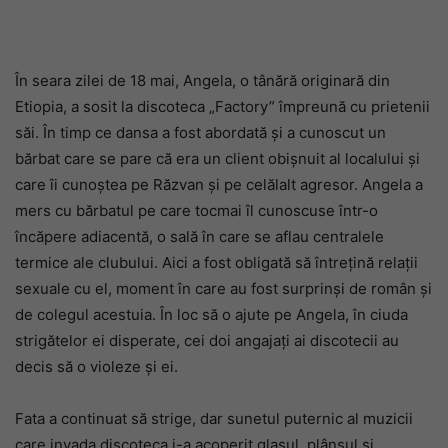
În seara zilei de 18 mai, Angela, o tânără originară din
Etiopia, a sosit la discoteca „Factory” împreună cu prietenii
săi. În timp ce dansa a fost abordată și a cunoscut un
bărbat care se pare că era un client obișnuit al localului și
care îi cunoștea pe Răzvan și pe celălalt agresor. Angela a
mers cu bărbatul pe care tocmai îl cunoscuse într-o
încăpere adiacentă, o sală în care se aflau centralele
termice ale clubului. Aici a fost obligată să întrețină relații
sexuale cu el, moment în care au fost surprinși de român și
de colegul acestuia. În loc să o ajute pe Angela, în ciuda
strigătelor ei disperate, cei doi angajați ai discotecii au
decis să o violeze și ei.
Fata a continuat să strige, dar sunetul puternic al muzicii
care invada discoteca i-a acoperit glasul, plânsul și