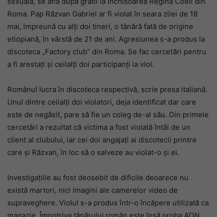
sexuală, se află după gratii la închisoarea Regina Coeli din
Roma. Pap Răzvan Gabriel ar fi violat în seara zilei de 18
mai, împreună cu alți doi tineri, o tânără fată de origine
etiopiană, în vârstă de 21 de ani. Agresiunea s-a produs la
discoteca „Factory club” din Roma. Se fac cercetări pentru
a fi arestați și ceilalți doi participanți la viol.
Românul lucra în discoteca respectivă, scrie presa italiană.
Unul dintre ceilalți doi violatori, deja identificat dar care
este de negăsit, pare să fie un coleg de-al său. Din primele
cercetări a rezultat că victima a fost violată întâi de un
client al clubului, iar cei doi angajați ai discotecii printre
care și Răzvan, în loc să o salveze au violat-o și ei.
Investigațiile au fost deosebit de dificile deoarece nu
există martori, nici imagini ale camerelor video de
supraveghere. Violul s-a produs într-o încăpere utilizată ca
magazie. Împotriva tânărului român este însă proba ADN