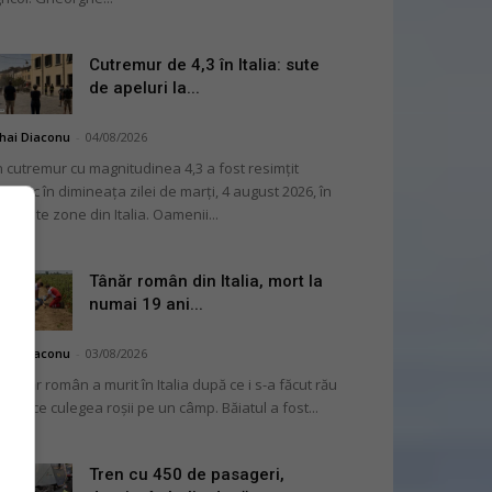
Cutremur de 4,3 în Italia: sute
de apeluri la...
hai Diaconu
-
04/08/2026
 cutremur cu magnitudinea 4,3 a fost resimțit
ternic în dimineața zilei de marți, 4 august 2026, în
i multe zone din Italia. Oamenii...
Tânăr român din Italia, mort la
numai 19 ani...
hai Diaconu
-
03/08/2026
 tânăr român a murit în Italia după ce i s-a făcut rău
 timp ce culegea roșii pe un câmp. Băiatul a fost...
Tren cu 450 de pasageri,