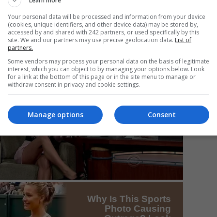
Learn more
Your personal data will be processed and information from your device
(cookies, unique identifiers, and other device data) may be stored by,
Mi
accessed by and shared with 242 partners, or used specifically by this
Un
site. We and our partners may use precise geolocation data.
List of
partners.
a 
ca
Some vendors may process your personal data on the basis of legitimate
interest, which you can object to by managing your options below. Look
for a link at the bottom of this page or in the site menu to manage or
withdraw consent in privacy and cookie settings.
Manage options
Consent