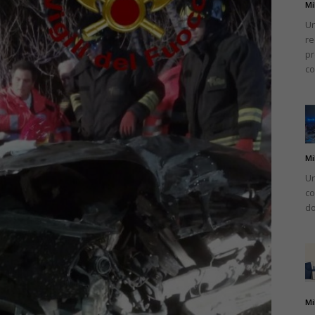
Mi
Un
re
pr
co
Mi
Un
co
do
Mi