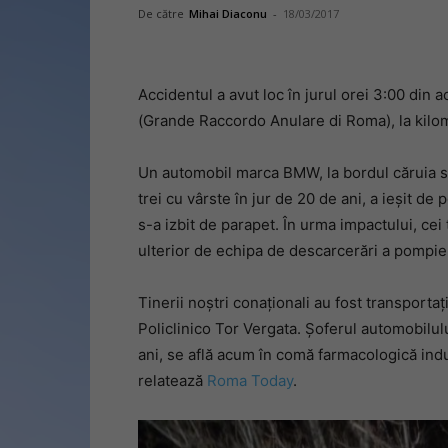
De către
Mihai Diaconu
-
18/03/2017
Accidentul a avut loc în jurul orei 3:00 din
(Grande Raccordo Anulare di Roma), la kilomet
Un automobil marca BMW, la bordul căruia se a
trei cu vârste în jur de 20 de ani, a ieșit de 
s-a izbit de parapet. În urma impactului, cei t
ulterior de echipa de descarcerări a pompier
Tinerii noștri conaționali au fost transportaț
Policlinico Tor Vergata. Șoferul automobilul
ani, se află acum în comă farmacologică indu
relatează
Roma Today
.