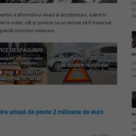
Ro
în
entru a afla motivul exact al accidentului, luând în
fă
mit la volan, cât și ipoteza ca un animal să fi traversat
 piardă controlul volanului.
Mi
Da
pa
în
ire uriașă de peste 2 milioane de euro
Mi
Un
st
ag