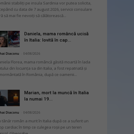
mânii stabiliți pe insula Sardinia vor putea solicita,
cepând cu data de 7 august 2026, servicii consulare
ră să mai fie nevoiți să călătorească...
Daniela, mama româncă ucisă
în Italia: lovită în cap...
hai Diaconu
-
04/08/2026
niela Florea, mama româncă găsită moartă în lada
tului din locuința sa din Italia, a fost repatriată și
mormântată în România, după ce oamenii...
Marian, mort la muncă în Italia
la numai 19...
hai Diaconu
-
04/08/2026
 tânăr român a murit în Italia după ce a suferit un
op cardiac în timp ce culegea roșii pe un teren
ricol. Gheorghe...