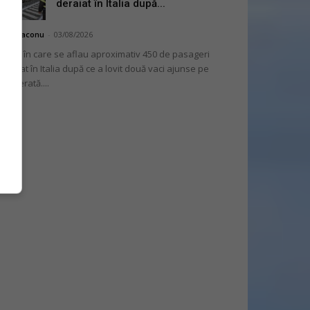
deraiat în Italia după...
hai Diaconu
-
03/08/2026
 tren în care se aflau aproximativ 450 de pasageri
deraiat în Italia după ce a lovit două vaci ajunse pe
lea ferată....