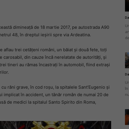
Da
Un
 această dimineață de 18 martie 2017, pe autostrada A90
an
românului
rul 48, în dreptul ieșirii spre via Ardeatina.
de
flau trei cetățeni români, un băiat și două fete, toți
pe carosabil, din cauze încă nerelatate de autorități, și
rei tineri au rămas încastrați în automobil, fiind extrași
din
ilor.
Da
Un
i cu răni grave, în cod roșu, la spitalele Sant’Eugenio și
în
ui implicat în accident, un tânăr român de numai 20 de
nu
să de medici la spitalul Santo Spirito din Roma,
Italia