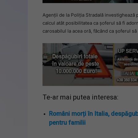
Agenții de la Poliția Stradală investighează p
calcul atât posibilitatea ca șoferul să fi ador
carosabilul la acea oră, făcând ca șoferul să
Te-ar mai putea interesa:
Români morți în Italia, despăgub
pentru familii