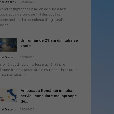
hai Diaconu
-
05/08/2026
 bilet câștigător de un milion de euro a fost
cuperat dintre gunoaie în Italia, după ce
oprietarul său l-a abandonat din greșeală,
nvins...
Un român de 21 ani din Italia se
zbate...
hai Diaconu
-
05/08/2026
 român de 21 de ani a fost grav rănit într-o
liziune frontală produsă în cursul nopții în Italia. Cei
i bărbați aflați în...
Ambasada României în Italia:
servicii consulare mai aproape
de...
hai Diaconu
-
05/08/2026