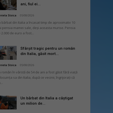
ani, fiul ei...
niela Stoica
-
05/08/2026
 bărbat din Italia a încasat timp de aproximativ 10
i pensia mamei sale, deși aceasta murise. Pensia
 2.000 de euro a fost...
Sfârșit tragic pentru un român
din Italia, găsit mort...
niela Stoica
-
05/08/2026
 român în vârstă de 54 de ani a fost găsit fără viață
 locuința sa din Italia, după ce vecinii, îngrijorați că
...
Un bărbat din Italia a câștigat
un milion de...