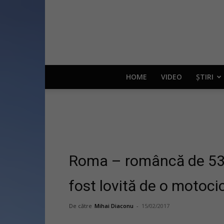
HOME
VIDEO
ȘTIRI
Roma – româncă de 53 
fost lovită de o motoci
De către
Mihai Diaconu
-
15/02/2017