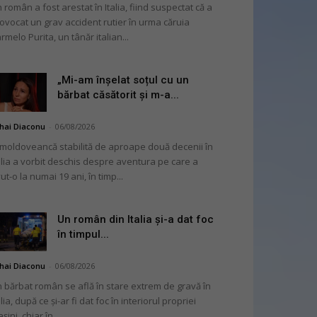
 român a fost arestat în Italia, fiind suspectat că a
ovocat un grav accident rutier în urma căruia
rmelo Purita, un tânăr italian...
„Mi-am înșelat soțul cu un
bărbat căsătorit și m-a...
hai Diaconu
-
06/08/2026
moldoveancă stabilită de aproape două decenii în
alia a vorbit deschis despre aventura pe care a
ut-o la numai 19 ani, în timp...
Un român din Italia și-a dat foc
în timpul...
hai Diaconu
-
06/08/2026
 bărbat român se află în stare extrem de gravă în
alia, după ce și-ar fi dat foc în interiorul propriei
șini, chiar în...