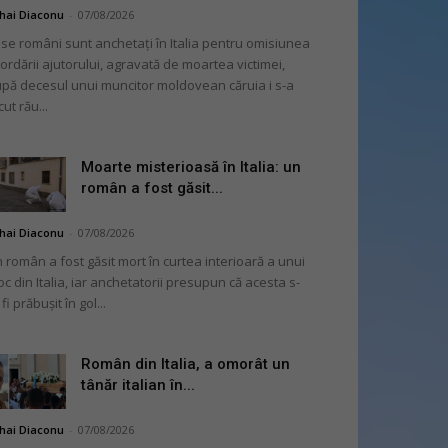
hai Diaconu
-
07/08/2026
se români sunt anchetați în Italia pentru omisiunea
ordării ajutorului, agravată de moartea victimei,
pă decesul unui muncitor moldovean căruia i s-a
cut rău...
Moarte misterioasă în Italia: un
român a fost găsit...
hai Diaconu
-
07/08/2026
 român a fost găsit mort în curtea interioară a unui
oc din Italia, iar anchetatorii presupun că acesta s-
 fi prăbușit în gol...
Român din Italia, a omorât un
tânăr italian în...
hai Diaconu
-
07/08/2026