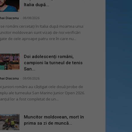
Italia după...
hai Diaconu
-
08/08/2026
se români cercetați în Italia după moartea unui
ncitor moldovean sunt vizați de noi verificări
gate de cele aproape patru ore în care nu...
Doi adolescenți români,
campioni la turneul de tenis
San...
hai Diaconu
-
08/08/2026
i juniori români au câștigat cele două probe de
mplu ale turneului San Marino Junior Open 2026.
lanțul lor a fost completat de un...
Muncitor moldovean, mort în
prima sa zi de muncă...