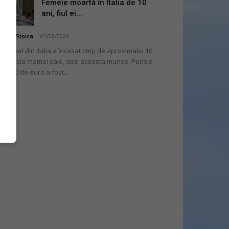
Femeie moartă în Italia de 10
ani, fiul ei...
niela Stoica
-
05/08/2026
 bărbat din Italia a încasat timp de aproximativ 10
i pensia mamei sale, deși aceasta murise. Pensia
 2.000 de euro a fost...