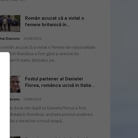
Român acuzat că a violat o
femeie britanică în...
hai Diaconu
-
06/08/2026
 român acuzat că a violat o femeie de naționalitate
itanică în România a fost găsit și arestat de
rabinieri în Italia. Bărbatul, pe...
Fostul partener al Danielei
Florea, românca ucisă în Italia...
hai Diaconu
-
06/08/2026
 numai două zile după ce Daniela Florea a fost
mormântată în România, ancheta privind uciderea
 în Italia a intrat într-o nouă etapă....