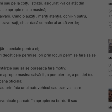
i sau pe la colţul străzii, asiguraţi-vă că atât din
Mi
u se apropie nici o maşină;
Șa
lvării. Când o auziţi , măriţi atenţia, ochii-n patru,
ac
du
 traversaţi, chiar dacă semaforul arată verde;
fă
ări speciale pentru ei;
i decât cele permise, ori prin locuri permise fără să se
Mi
Un
ntârzie sau să se oprească fără motiv;
bl
 apropie mașina salvării , a pompierilor, a politiei (cu
ar
ana oficială;
au prin fata unui autovehicul sau tramvai, care
ovehicule parcate în apropierea bordurii sau
Mi