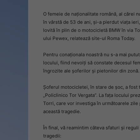
O femeie de naționalitate română, al cărei
în vârstă de 53 de ani, și-a pierdut viața ieri
lovită în plin de o motocicletă BMW în via 
ului Pewex, relatează site-ul Roma Today.
Pentru conaționala noastră nu s-a mai putut 
locului, fiind nevoiți să constate decesul feme
îngrozite ale șoferilor și pietonilor din zonă.
Șoferul motocicletei, în stare de șoc, a fost
„Policlinico Tor Vergata”. La fața locului pre
Torri, care vor investiga în următoarele zile
această tragedie.
În final, vă reamintim câteva sfaturi și reguli
tragedii: