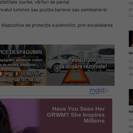
zibilitate (curbe, vârfuri de panta)
Un
pr
mnalul luminos sau poziția barierei sau semibarierei
Ca
 dispozitive de protecție a pietonilor, prin escaladarea
Mi
O 
It
av
Mi
Un
It
ma