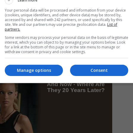
Learn more
Your personal data will be processed and information from your device
(cookies, unique identifiers, and other device data) may be stored by,
accessed by and shared with 242 partners, or used specifically by this
Da
site. We and our partners may use precise geolocation data.
List of
partners.
Un
an
Some vendors may process your personal data on the basis of legitimate
de
interest, which you can object to by managing your options below. Look
for a link at the bottom of this page or in the site menu to manage or
withdraw consent in privacy and cookie settings.
Manage options
Consent