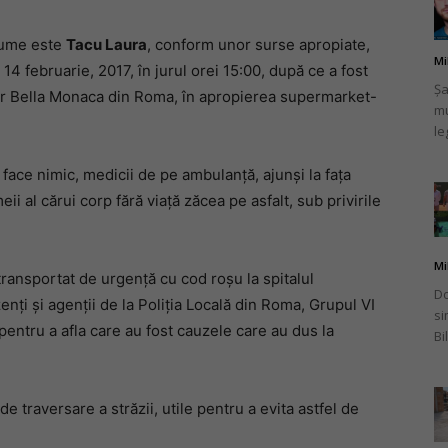
 nume este
Tacu Laura
, conform unor surse apropiate,
Mi
, 14 februarie, 2017, în jurul orei 15:00, după ce a fost
Șa
Tor Bella Monaca din Roma, în apropierea supermarket-
mu
românului
le
face nimic, medicii de pe ambulanță, ajunși la fața
ii al cărui corp fără viață zăcea pe asfalt, sub privirile
din
Mi
 transportat de urgență cu cod roșu la spitalul
Do
zenți și agenții de la Poliția Locală din Roma, Grupul VI
si
 pentru a afla care au fost cauzele care au dus la
Bi
Italia
 de traversare a străzii, utile pentru a evita astfel de