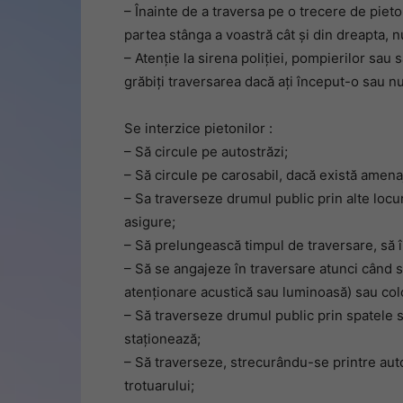
– Înainte de a traversa pe o trecere de pieton
partea stânga a voastră cât şi din dreapta, n
– Atenţie la sirena poliţiei, pompierilor sau sa
grăbiţi traversarea dacă aţi început-o sau nu
Se interzice pietonilor :
– Să circule pe autostrăzi;
– Să circule pe carosabil, dacă există amenaj
– Sa traverseze drumul public prin alte locur
asigure;
– Să prelungească timpul de traversare, să î
– Să se angajeze în traversare atunci când se
atenționare acustică sau luminoasă) sau colo
– Să traverseze drumul public prin spatele s
staționează;
– Să traverseze, strecurându-se printre aut
trotuarului;