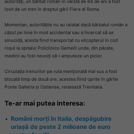
autorități, un bărbat român în vârstă de 64 de ani a fost
lovit de un tren în dreptul gării Fiera di Roma.
Momentan, autoritățile nu au relatat dacă bărbatul român a
căzut pe linie în mod accidental sau a încercat să se
sinucidă, acesta fiind transportat cu elicopterul în cod
roșul la spitalul Policlinico Gemelli unde, din păcate,
medicii au fost nevoiți să-i amputeze un picior.
Circulația trenurilor pe ruta menționată mai sus a fost
blocată timp de două ore, acestea fiind oprite în gările
Ponte Galleria și Ostiense, relatează Trenitalia.
Te-ar mai putea interesa:
Români morți în Italia, despăgubire
uriașă de peste 2 milioane de euro