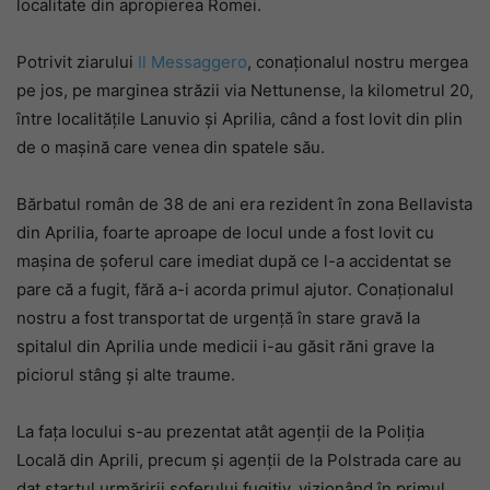
localitate din apropierea Romei.
Potrivit ziarului
Il Messaggero
, conaționalul nostru mergea
pe jos, pe marginea străzii via Nettunense, la kilometrul 20,
între localitățile Lanuvio și Aprilia, când a fost lovit din plin
de o mașină care venea din spatele său.
Bărbatul român de 38 de ani era rezident în zona Bellavista
din Aprilia, foarte aproape de locul unde a fost lovit cu
mașina de șoferul care imediat după ce l-a accidentat se
pare că a fugit, fără a-i acorda primul ajutor. Conaționalul
nostru a fost transportat de urgență în stare gravă la
spitalul din Aprilia unde medicii i-au găsit răni grave la
piciorul stâng și alte traume.
La fața locului s-au prezentat atât agenții de la Poliția
Locală din Aprili, precum și agenții de la Polstrada care au
dat startul urmăririi șoferului fugitiv, vizionând în primul