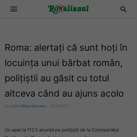
Roma: alertați că sunt hoți în
locuința unui bărbat român,
polițiștii au găsit cu totul
altceva când au ajuns acolo
De către
Mihai Diaconu
-
12/12/2017
Un apel la 112 îi anunța pe polițiștii de la Comisariatul