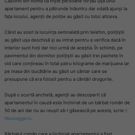
Casilino din Roma că niște persoane forțau ușa unui
apartament pentru a pătrunde înăuntru dar odată ajunși la
fața locului, agenții de poliție au găsit cu totul altceva.
Când au sosit la locuința semnalată prin telefon, polițiștii
au găsit ușa deschisă și au intrat pentru a verifica dacă în
interior sunt hoți dar nici urmă de aceștia. În schimb, pe
pavimentul din dormitor polițiștii au găsit trei pachete în
vid care conțineau în total patru kilograme de marijuana iar
pe masa din bucătărie au găsit un cântar care se
presupune că era folosit pentru a cântări drogurile.
După o scurtă anchetă, agenții au descoperit că
apartamentul în cauză este închiriat de un bărbat român de
50 de ani dar nu au reușit să-l găsească pe acesta, scrie
Il
Messaggero
.
Bărbatul român care a închiriat apartamentul a fost