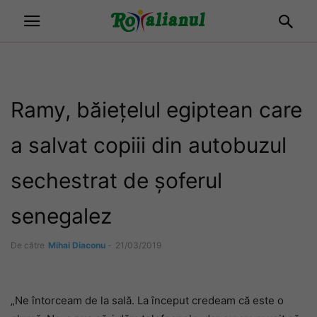
Ramy, băiețelul egiptean care
a salvat copiii din autobuzul
sechestrat de șoferul
senegalez
De către
Mihai Diaconu
-
21/03/2019
„Ne întorceam de la sală. La început credeam că este o