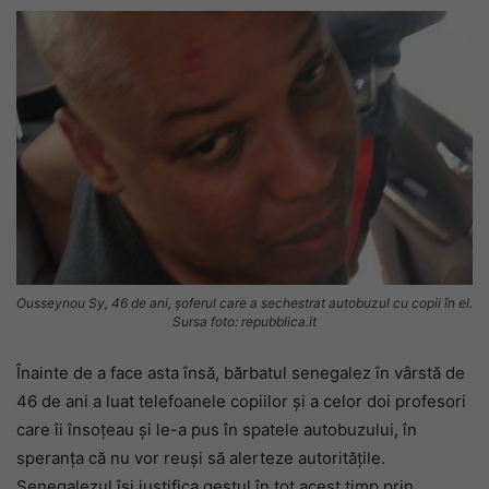
Ousseynou Sy, 46 de ani, șoferul care a sechestrat autobuzul cu copii în el.
Sursa foto: repubblica.it
Înainte de a face asta însă, bărbatul senegalez în vârstă de
46 de ani a luat telefoanele copiilor și a celor doi profesori
care îi însoțeau și le-a pus în spatele autobuzului, în
speranța că nu vor reuși să alerteze autoritățile.
Senegalezul își justifica gestul în tot acest timp prin