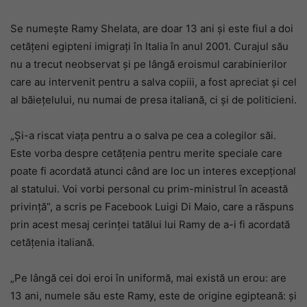
Se numește Ramy Shelata, are doar 13 ani și este fiul a doi
cetățeni egipteni imigrați în Italia în anul 2001. Curajul său
nu a trecut neobservat și pe lângă eroismul carabinierilor
care au intervenit pentru a salva copiii, a fost apreciat și cel
al băiețelului, nu numai de presa italiană, ci și de politicieni.
„Și-a riscat viața pentru a o salva pe cea a colegilor săi.
Este vorba despre cetățenia pentru merite speciale care
poate fi acordată atunci când are loc un interes excepțional
al statului. Voi vorbi personal cu prim-ministrul în această
privință”, a scris pe Facebook Luigi Di Maio, care a răspuns
prin acest mesaj cerinței tatălui lui Ramy de a-i fi acordată
cetățenia italiană.
„Pe lângă cei doi eroi în uniformă, mai există un erou: are
13 ani, numele său este Ramy, este de origine egipteană: și