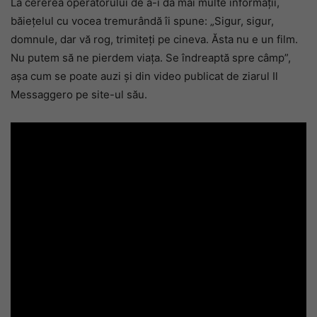
La cererea operatorului de a-i da mai multe informații,
băiețelul cu vocea tremurândă îi spune: „Sigur, sigur,
domnule, dar vă rog, trimiteți pe cineva. Ăsta nu e un film.
Nu putem să ne pierdem viața. Se îndreaptă spre câmp”,
așa cum se poate auzi și din video publicat de ziarul Il
Messaggero pe site-ul său.