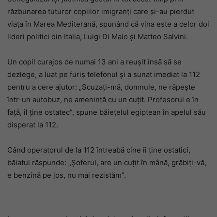
răzbunarea tuturor copiilor imigranți care și-au pierdut
viața în Marea Mediterană, spunând că vina este a celor doi
lideri politici din Italia, Luigi Di Maio și Matteo Salvini.
Un copil curajos de numai 13 ani a reușit însă să se
dezlege, a luat pe furiș telefonul și a sunat imediat la 112
pentru a cere ajutor: „Scuzați-mă, domnule, ne răpește
într-un autobuz, ne amenință cu un cuțit. Profesorul e în
față, îl ține ostatec”, spune băiețelul egiptean în apelul său
disperat la 112.
Când operatorul de la 112 întreabă cine îi ține ostatici,
băiatul răspunde: „Șoferul, are un cuțit în mână, grăbiți-vă,
e benzină pe jos, nu mai rezistăm”.