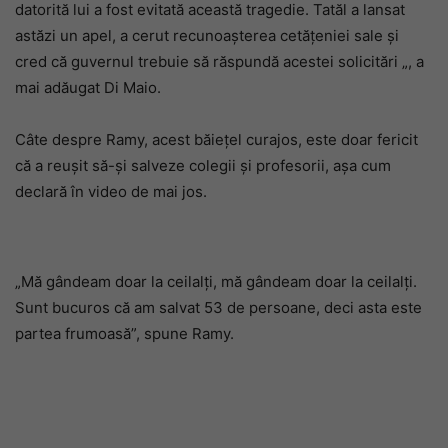
datorită lui a fost evitată această tragedie. Tatăl a lansat
astăzi un apel, a cerut recunoașterea cetățeniei sale și
cred că guvernul trebuie să răspundă acestei solicitări „, a
mai adăugat Di Maio.
Câte despre Ramy, acest băiețel curajos, este doar fericit
că a reușit să-și salveze colegii și profesorii, așa cum
declară în video de mai jos.
„Mă gândeam doar la ceilalți, mă gândeam doar la ceilalți.
Sunt bucuros că am salvat 53 de persoane, deci asta este
partea frumoasă”, spune Ramy.