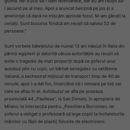
glumă. Ne-a pus să-i dăm telefoanele, dar eu am reușit să-
l ascund pe al meu. Apoi a aruncat benzină pe jos și a
amenințat că dacă ne mișcăm aprinde focul. M-am gândit la
ceilalți. Sunt bucuros fiindcă am reușit să salvez 53 de
persoane.”
Sunt vorbele băiețelului de numai 13 ani născut în Italia din
părinți egipteni și datorită căruia autoritățile au reușit să
evite o tragedie de mari proporții după ce șoferul unui
autobuz plin cu copii, un bărbat senegalez cu cetățenie
italiană, a sechestrat mijlocul de transport timp de 40 de
minute, apoi i-a dat foc, încercând să-i omoare pe toți cei
care se aflau în el. Autobuzul se afla pe șoseaua
provincială 44 „Paullese”, la San Donato, în apropiere de
Milano, la intersecția pentru „Peschiera Borromeo, iar
șoferul a obligat o profesoară să lege copiii la încheieturile
mâinilor cu fâșii de plastic folosite de electricieni.