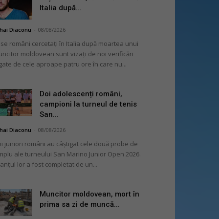
Italia după...
hai Diaconu
-
08/08/2026
se români cercetați în Italia după moartea unui
ncitor moldovean sunt vizați de noi verificări
gate de cele aproape patru ore în care nu...
Doi adolescenți români,
campioni la turneul de tenis
San...
hai Diaconu
-
08/08/2026
i juniori români au câștigat cele două probe de
mplu ale turneului San Marino Junior Open 2026.
lanțul lor a fost completat de un...
Muncitor moldovean, mort în
prima sa zi de muncă...