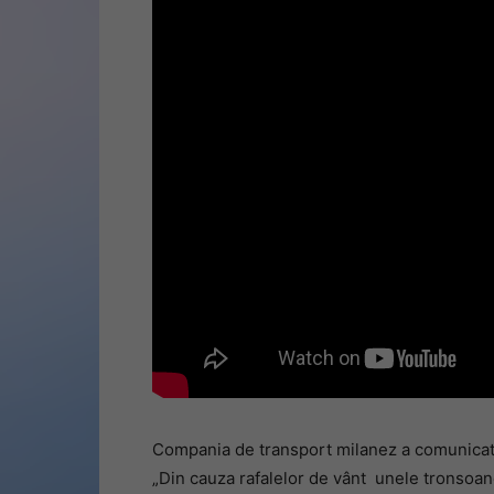
Compania de transport milanez a comunicat ev
„Din cauza rafalelor de vânt unele tronsoan