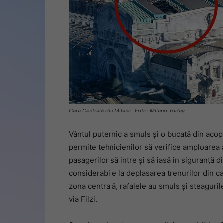
Gara Centrală din Milano. Foto: Milano Today
Vântul puternic a smuls și o bucată din acop
permite tehnicienilor să verifice amploarea 
pasagerilor să intre și să iasă în siguranț
considerabile la deplasarea trenurilor din ca
zona centrală, rafalele au smuls și steaguril
via Filzi.