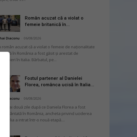
Român acuzat că a violat o
femeie britanică în...
hai Diaconu
-
06/08/2026
 român acuzat că a violat o femeie de naționalitate
itanică în România a fost găsit și arestat de
rabinieri în Italia. Bărbatul, pe...
Fostul partener al Danielei
Florea, românca ucisă în Italia...
hai Diaconu
-
06/08/2026
 numai două zile după ce Daniela Florea a fost
mormântată în România, ancheta privind uciderea
 în Italia a intrat într-o nouă etapă....