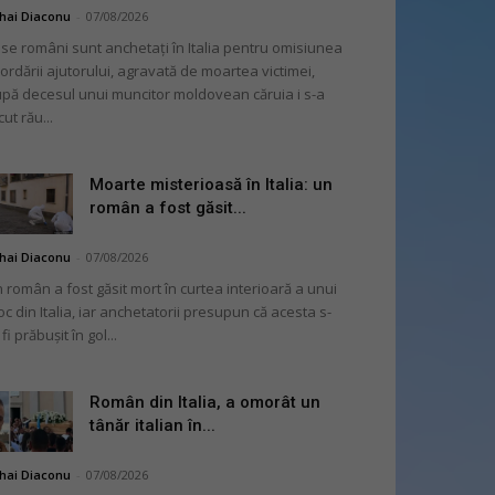
hai Diaconu
-
07/08/2026
se români sunt anchetați în Italia pentru omisiunea
ordării ajutorului, agravată de moartea victimei,
pă decesul unui muncitor moldovean căruia i s-a
cut rău...
Moarte misterioasă în Italia: un
român a fost găsit...
hai Diaconu
-
07/08/2026
 român a fost găsit mort în curtea interioară a unui
oc din Italia, iar anchetatorii presupun că acesta s-
 fi prăbușit în gol...
Român din Italia, a omorât un
tânăr italian în...
hai Diaconu
-
07/08/2026