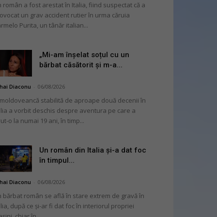
 român a fost arestat în Italia, fiind suspectat că a
ovocat un grav accident rutier în urma căruia
rmelo Purita, un tânăr italian...
„Mi-am înșelat soțul cu un
bărbat căsătorit și m-a...
hai Diaconu
-
06/08/2026
moldoveancă stabilită de aproape două decenii în
alia a vorbit deschis despre aventura pe care a
ut-o la numai 19 ani, în timp...
Un român din Italia și-a dat foc
în timpul...
hai Diaconu
-
06/08/2026
 bărbat român se află în stare extrem de gravă în
alia, după ce și-ar fi dat foc în interiorul propriei
șini, chiar în...