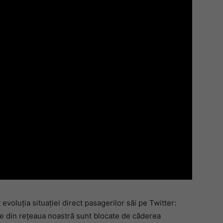
oluția situației direct pasagerilor săi pe Twitter:
e din rețeaua noastră sunt blocate de căderea