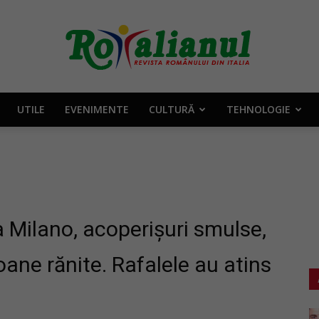
UTILE
EVENIMENTE
CULTURĂ
TEHNOLOGIE
Rotalianul
–
a Milano, acoperișuri smulse,
oane rănite. Rafalele au atins
Revista