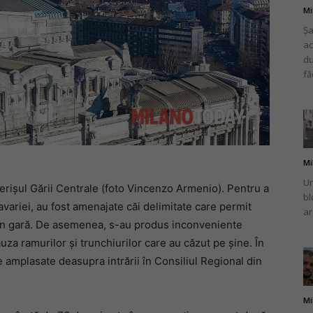
Mi
Șa
ac
du
fă
Mi
Un
erișul Gării Centrale (foto Vincenzo Armenio). Pentru a
bl
avariei, au fost amenajate căi delimitate care permit
ar
ă din gară. De asemenea, s-au produs inconveniente
uza ramurilor și trunchiurilor care au căzut pe șine. În
e amplasate deasupra intrării în Consiliul Regional din
Mi