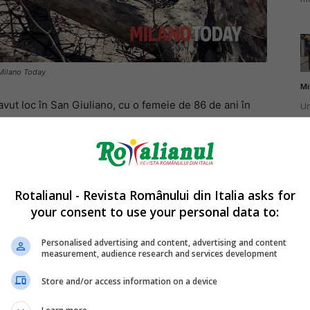
 Milano Today
Mi
 avut loc în San Giuliano, cu o femeie de 86 de ani în
Un
br
nți au fost duși în cod verde la diferite spitale.
ca
Rotalianul - Revista Românului din Italia asks for
your consent to use your personal data to:
Mi
La
Personalised advertising and content, advertising and content
measurement, audience research and services development
în
a Messina și Agenția regională de urgență (118) au
sa
cereri de intervenție: de la Liscate, la Cinisello
Store and/or access information on a device
la.