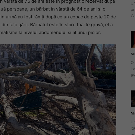
în vârstă de 76 de ani este în prognostic rezervat după
Un
două persoane, un bărbat în vârstă de 64 de ani și o
pr
Ca
din urmă au fost răniți după ce un copac de peste 20 de
din fața gării. Bărbatul este în stare foarte gravă, el a
umatisme la nivelul abdomenului și al unui picior.
Mi
O 
It
av
Mi
Un
It
ma