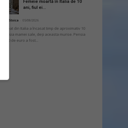
Femeie moartă în Italia de 10
ani, fiul ei...
niela Stoica
-
05/08/2026
 bărbat din Italia a încasat timp de aproximativ 10
i pensia mamei sale, deși aceasta murise. Pensia
 2.000 de euro a fost...