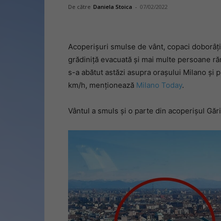
De către
Daniela Stoica
-
07/02/2022
Acoperișuri smulse de vânt, copaci doborâți 
grădiniță evacuată și mai multe persoane ră
s-a abătut astăzi asupra orașului Milano și p
km/h, menționează
Milano Today
.
Vântul a smuls și o parte din acoperișul Gări