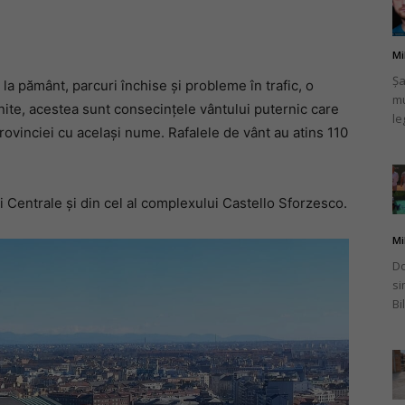
Mi
Șa
la pământ, parcuri închise și probleme în trafic, o
mu
românului
nite, acestea sunt consecințele vântului puternic care
le
rovinciei cu același nume. Rafalele de vânt au atins 110
i Centrale și din cel al complexului Castello Sforzesco.
din
Mi
Do
si
Bi
Italia