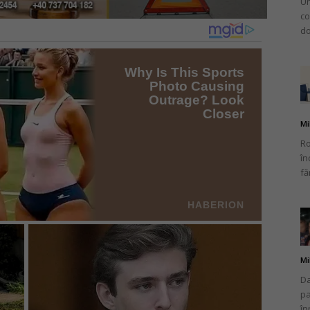
Un
co
do
Mi
Ro
în
fă
Mi
Da
pa
în