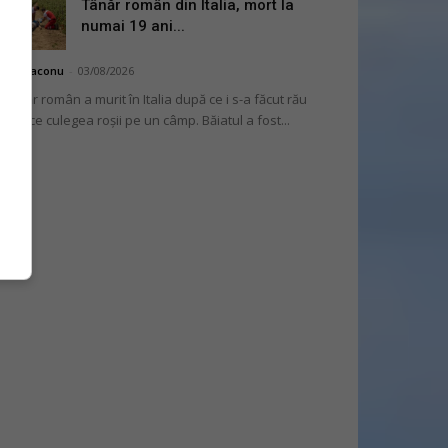
Tânăr român din Italia, mort la
numai 19 ani...
hai Diaconu
-
03/08/2026
 tânăr român a murit în Italia după ce i s-a făcut rău
 timp ce culegea roșii pe un câmp. Băiatul a fost...