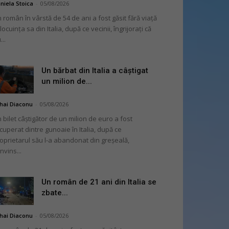
niela Stoica
-
05/08/2026
 român în vârstă de 54 de ani a fost găsit fără viață
 locuința sa din Italia, după ce vecinii, îngrijorați că
...
Un bărbat din Italia a câștigat
un milion de...
hai Diaconu
-
05/08/2026
 bilet câștigător de un milion de euro a fost
cuperat dintre gunoaie în Italia, după ce
oprietarul său l-a abandonat din greșeală,
nvins...
Un român de 21 ani din Italia se
zbate...
hai Diaconu
-
05/08/2026