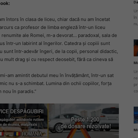
Da
book:
Un
în
m întors în clasa de liceu, chiar dacă nu am încetat
nu
arcurs ca profesor de limba engleză într-un liceu
eele renumite ale Romei, m-a devorat… paradoxal, sala de
s într-un labirint al îngerilor. Catedra și copiii sunt
eu sunt într-adevăr îngeri, de la copii, personal didactic,
 cu mult drag și cu respect deosebit, fără ca cineva să
Mi
Un
mi-am amintit debutul meu în învățământ, într-un sat
re
mic nu s-a schimbat. Lumina din ochii copiilor, forța
pr
co
n nou în paradis.”
Mi