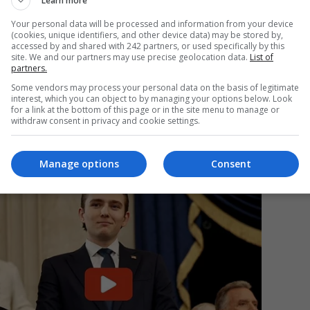
Learn more
Your personal data will be processed and information from your device
(cookies, unique identifiers, and other device data) may be stored by,
accessed by and shared with 242 partners, or used specifically by this
Mi
site. We and our partners may use precise geolocation data.
List of
partners.
Un
în
Some vendors may process your personal data on the basis of legitimate
interest, which you can object to by managing your options below. Look
for a link at the bottom of this page or in the site menu to manage or
withdraw consent in privacy and cookie settings.
Manage options
Consent