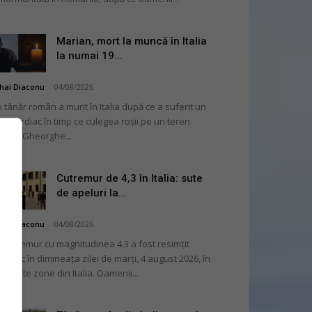
Marian, mort la muncă în Italia
la numai 19...
hai Diaconu
-
04/08/2026
 tânăr român a murit în Italia după ce a suferit un
op cardiac în timp ce culegea roșii pe un teren
ricol. Gheorghe...
Cutremur de 4,3 în Italia: sute
de apeluri la...
hai Diaconu
-
04/08/2026
 cutremur cu magnitudinea 4,3 a fost resimțit
ternic în dimineața zilei de marți, 4 august 2026, în
i multe zone din Italia. Oamenii...