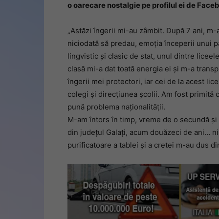
o oarecare nostalgie pe profilul ei de Face
„Astăzi îngerii mi-au zâmbit. După 7 ani, m-a
niciodată să predau, emoția începerii unui p
lingvistic și clasic de stat, unul dintre lic
clasă mi-a dat toată energia ei și m-a transpu
îngerii mei protectori, iar cei de la acest lic
colegi și direcțiunea școlii. Am fost primită
pună problema naționalității.
M-am întors în timp, vreme de o secundă și 
din județul Galați, acum douăzeci de ani… ni
purificatoare a tablei și a cretei m-au dus di