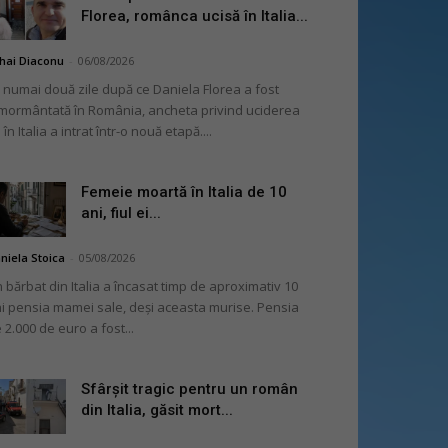
Florea, românca ucisă în Italia...
hai Diaconu
-
06/08/2026
 numai două zile după ce Daniela Florea a fost
mormântată în România, ancheta privind uciderea
 în Italia a intrat într-o nouă etapă....
Femeie moartă în Italia de 10
ani, fiul ei...
niela Stoica
-
05/08/2026
 bărbat din Italia a încasat timp de aproximativ 10
i pensia mamei sale, deși aceasta murise. Pensia
 2.000 de euro a fost...
Sfârșit tragic pentru un român
din Italia, găsit mort...