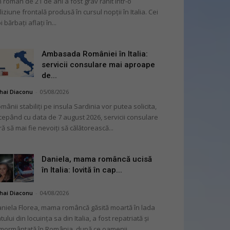
 român de 21 de ani a fost grav rănit într-o
liziune frontală produsă în cursul nopții în Italia. Cei
i bărbați aflați în...
Ambasada României în Italia:
servicii consulare mai aproape
de...
hai Diaconu
-
05/08/2026
mânii stabiliți pe insula Sardinia vor putea solicita,
cepând cu data de 7 august 2026, servicii consulare
ră să mai fie nevoiți să călătorească...
Daniela, mama româncă ucisă
în Italia: lovită în cap...
hai Diaconu
-
04/08/2026
niela Florea, mama româncă găsită moartă în lada
tului din locuința sa din Italia, a fost repatriată și
mormântată în România, după ce oamenii...