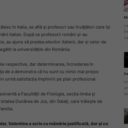
Mi
La
esc în Italia, se află și profesori sau învățători care își
în
românului
mânt italian. După ce profesorii români și-au
sa
e, au ajuns să predea elevilor italieni, dar și celor de
regătit la universitățile din România.
ile respective, dar determinarea, încrederea în
din
ința de a demonstra că nu sunt cu nimic mai prejos
Da
din urmă satisfacția împlinirii pe plan profesional.
Un
an
olventă a Facultății de Filologie, secția limba și
de
sitatea Dunărea de Jos, din Galați, care trăiește de
Italia
familia.
ar, Valentina a scris cu mândrie justificată, dar și cu