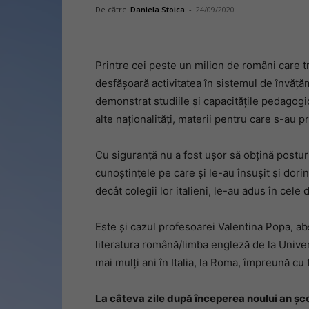
De către
Daniela Stoica
-
24/09/2020
Printre cei peste un milion de români care trăi
desfășoară activitatea în sistemul de învăță
demonstrat studiile și capacitățile pedagogic
alte naționalități, materii pentru care s-au p
Cu siguranță nu a fost ușor să obțină postur
cunoștințele pe care și le-au însușit și dor
decât colegii lor italieni, le-au adus în cele 
Este și cazul profesoarei Valentina Popa, abs
literatura română/limba engleză de la Univer
mai mulți ani în Italia, la Roma, împreună cu 
La câteva zile după începerea noului an școl