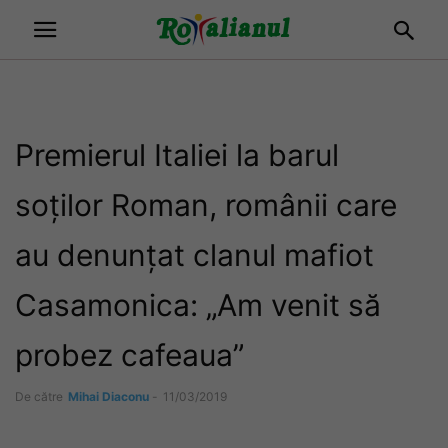
Premierul Italiei la barul
soților Roman, românii care
au denunțat clanul mafiot
Casamonica: „Am venit să
probez cafeaua”
De către
Mihai Diaconu
-
11/03/2019