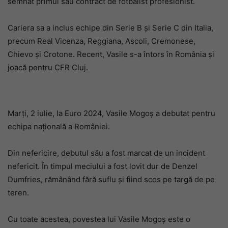
semnat primul său contract de fotbalist profesionist.
Cariera sa a inclus echipe din Serie B și Serie C din Italia,
precum Real Vicenza, Reggiana, Ascoli, Cremonese,
Chievo și Crotone. Recent, Vasile s-a întors în România și
joacă pentru CFR Cluj.
Marți, 2 iulie, la Euro 2024, Vasile Mogoș a debutat pentru
echipa națională a României.
Din nefericire, debutul său a fost marcat de un incident
nefericit. În timpul meciului a fost lovit dur de Denzel
Dumfries, rămânând fără suflu și fiind scos pe targă de pe
teren.
Cu toate acestea, povestea lui Vasile Mogoș este o