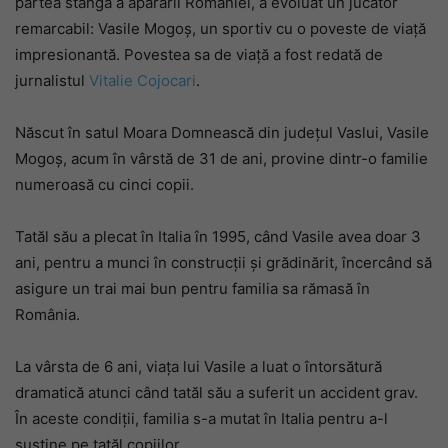
partea stângă a apărării României, a evoluat un jucător
remarcabil: Vasile Mogoș, un sportiv cu o poveste de viață
impresionantă. Povestea sa de viață a fost redată de
jurnalistul
Vitalie Cojocari
.
Născut în satul Moara Domnească din județul Vaslui, Vasile
Mogoș, acum în vârstă de 31 de ani, provine dintr-o familie
numeroasă cu cinci copii.
Tatăl său a plecat în Italia în 1995, când Vasile avea doar 3
ani, pentru a munci în construcții și grădinărit, încercând să
asigure un trai mai bun pentru familia sa rămasă în
România.
La vârsta de 6 ani, viața lui Vasile a luat o întorsătură
dramatică atunci când tatăl său a suferit un accident grav.
În aceste condiții, familia s-a mutat în Italia pentru a-l
susține pe tatăl copiilor.