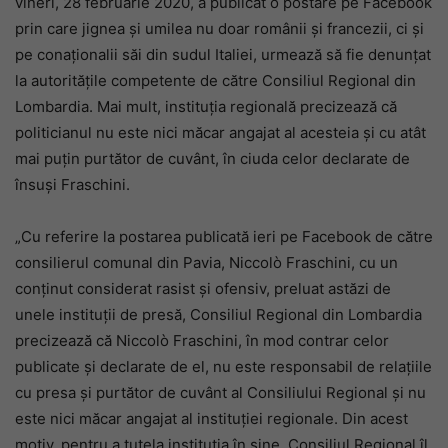
vineri, 28 februarie 2020, a publicat o postare pe Facebook
prin care jignea și umilea nu doar românii și francezii, ci și
pe conaționalii săi din sudul Italiei, urmează să fie denunțat
la autoritățile competente de către Consiliul Regional din
Lombardia. Mai mult, instituția regională precizează că
politicianul nu este nici măcar angajat al acesteia și cu atât
mai puțin purtător de cuvânt, în ciuda celor declarate de
însuși Fraschini.
„Cu referire la postarea publicată ieri pe Facebook de către
consilierul comunal din Pavia, Niccolò Fraschini, cu un
conținut considerat rasist și ofensiv, preluat astăzi de
unele instituții de presă, Consiliul Regional din Lombardia
precizează că Niccolò Fraschini, în mod contrar celor
publicate și declarate de el, nu este responsabil de relațiile
cu presa și purtător de cuvânt al Consiliului Regional și nu
este nici măcar angajat al instituției regionale. Din acest
motiv, pentru a tutela instituția în sine, Consiliul Regional îl