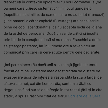
disprețuiți în contextul epidemiei cu noul coronavirus „de
oameni care trăiesc sistematic în mijlocul gunoaielor
(napolitani et similia), de oameni care nu au bidet (francezi)
și de oameni a căror capitală (București) are canalizările
pline de copii abandonați” și că nu acceptă lecții de igienă
de la astfel de persoane. După un val de critici și insulte
primite de la conaționalii săi și nu numai Fraschini a decis
să șteargă postarea, iar în ultimele ore a revenit cu un
comunicat prin care își cere scuze pentru cele declarate.
„Îmi pare sincer rău dacă unii s-au simțit jigniți de tonul
folosit de mine. Postarea mea a fost dictată de o stare de
exasperare ușor de înțeles și răspândită la scară largă: de
câteva zile noi, cei din Lombardia, suntem arătați cu
degetul ca fiind sursă de infecție în tot restul țării și în alte
state”, a spus Fraschini citat de ziarul
Corriere della Sera
.