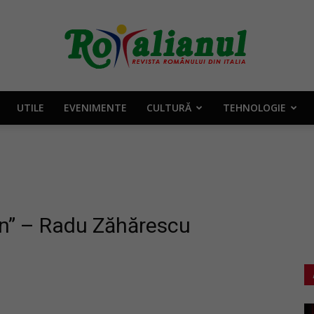
UTILE
EVENIMENTE
CULTURĂ
TEHNOLOGIE
Rotalianul
–
țin” – Radu Zăhărescu
Revista