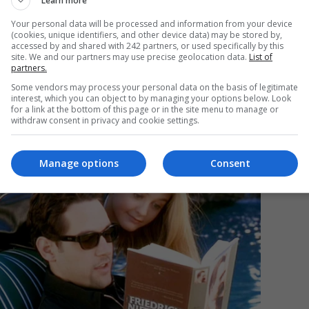
Learn more
Your personal data will be processed and information from your device
(cookies, unique identifiers, and other device data) may be stored by,
accessed by and shared with 242 partners, or used specifically by this
Mi
site. We and our partners may use precise geolocation data.
List of
partners.
Da
pa
Some vendors may process your personal data on the basis of legitimate
în
interest, which you can object to by managing your options below. Look
for a link at the bottom of this page or in the site menu to manage or
withdraw consent in privacy and cookie settings.
Manage options
Consent