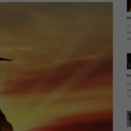
Mi
O 
It
românului
av
din
Mi
Un
It
ma
Italia