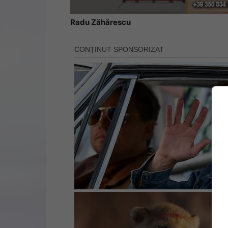
Radu Zăhărescu