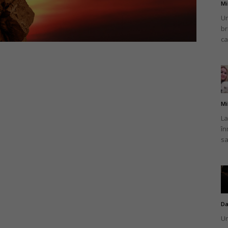
Mi
Un
br
ca
Mi
La
în
sa
Da
Un