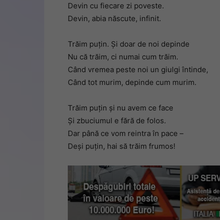
Devin cu fiecare zi poveste.
Devin, abia născute, infinit.
Trăim puţin. Şi doar de noi depinde
Nu că trăim, ci numai cum trăim.
Când vremea peste noi un giulgi întinde,
Când tot murim, depinde cum murim.
Trăim puţin şi nu avem ce face
Şi zbuciumul e fără de folos.
Dar până ce vom reintra în pace –
Deşi puţin, hai să trăim frumos!