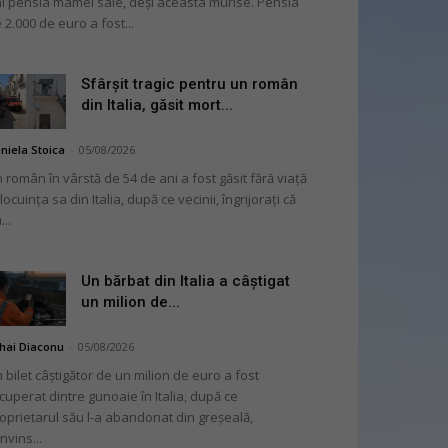
i pensia mamei sale, deși aceasta murise. Pensia
 2.000 de euro a fost...
Sfârșit tragic pentru un român
din Italia, găsit mort...
niela Stoica
-
05/08/2026
 român în vârstă de 54 de ani a fost găsit fără viață
 locuința sa din Italia, după ce vecinii, îngrijorați că
...
Un bărbat din Italia a câștigat
un milion de...
hai Diaconu
-
05/08/2026
 bilet câștigător de un milion de euro a fost
cuperat dintre gunoaie în Italia, după ce
oprietarul său l-a abandonat din greșeală,
nvins...