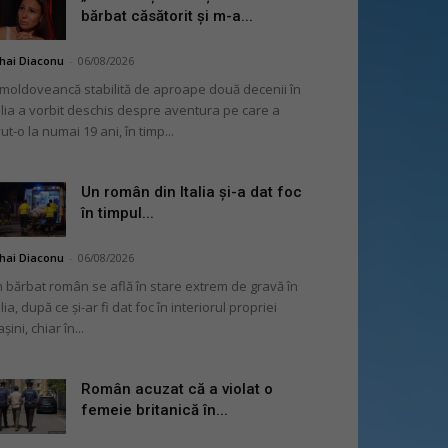
bărbat căsătorit și m-a...
hai Diaconu
-
06/08/2026
moldoveancă stabilită de aproape două decenii în
alia a vorbit deschis despre aventura pe care a
ut-o la numai 19 ani, în timp...
Un român din Italia și-a dat foc
în timpul...
hai Diaconu
-
06/08/2026
 bărbat român se află în stare extrem de gravă în
alia, după ce și-ar fi dat foc în interiorul propriei
șini, chiar în...
Român acuzat că a violat o
femeie britanică în...