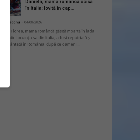
Daniela, mama româncă ucisă
în Italia: lovită în cap...
hai Diaconu
-
04/08/2026
niela Florea, mama româncă găsită moartă în lada
tului din locuința sa din Italia, a fost repatriată și
mormântată în România, după ce oamenii...