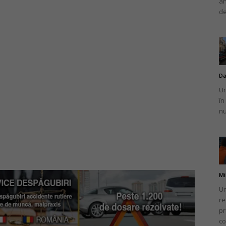
an
de
Da
Un
în
nu
Mi
Un
re
pr
co