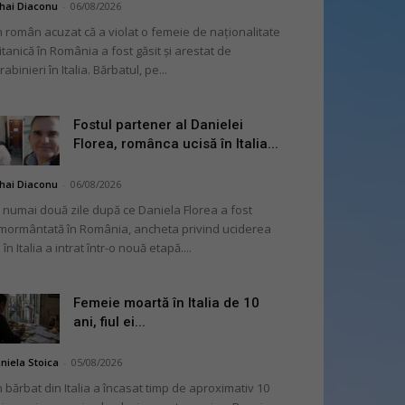
hai Diaconu
-
06/08/2026
 român acuzat că a violat o femeie de naționalitate
itanică în România a fost găsit și arestat de
rabinieri în Italia. Bărbatul, pe...
Fostul partener al Danielei
Florea, românca ucisă în Italia...
hai Diaconu
-
06/08/2026
 numai două zile după ce Daniela Florea a fost
mormântată în România, ancheta privind uciderea
 în Italia a intrat într-o nouă etapă....
Femeie moartă în Italia de 10
ani, fiul ei...
niela Stoica
-
05/08/2026
 bărbat din Italia a încasat timp de aproximativ 10