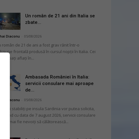
Un român de 21 ani din Italia se
zbate...
hai Diaconu
-
05/08/2026
 român de 21 de ani a fost grav rănit într-o
liziune frontală produsă în cursul nopții în Italia. Cei
i bărbați aflați în...
Ambasada României în Italia:
servicii consulare mai aproape
de...
hai Diaconu
-
05/08/2026
mânii stabiliți pe insula Sardinia vor putea solicita,
cepând cu data de 7 august 2026, servicii consulare
ră să mai fie nevoiți să călătorească...