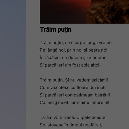
Trăim puțin
Trăim puţin, se scurge lunga vreme
Pe lângă noi, prin noi şi peste noi,
În rădăcini ne ducem şi-n poeme
Şi parcă ieri am fost abia altoi.
Trăim puţin. Şi nu vedem salcâmii
Cum viscolesc cu floare din înalt
Şi parcă ieri compătimeam bătrânii
Că merg încet. Iar mâine înspre alt
Tărâm vom trece. Clipele aceste
Se istovesc în timpul nesfârșit,