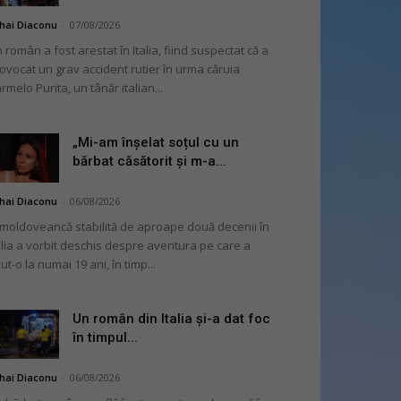
hai Diaconu
-
07/08/2026
 român a fost arestat în Italia, fiind suspectat că a
ovocat un grav accident rutier în urma căruia
rmelo Purita, un tânăr italian...
„Mi-am înșelat soțul cu un
bărbat căsătorit și m-a...
hai Diaconu
-
06/08/2026
moldoveancă stabilită de aproape două decenii în
alia a vorbit deschis despre aventura pe care a
ut-o la numai 19 ani, în timp...
Un român din Italia și-a dat foc
în timpul...
hai Diaconu
-
06/08/2026