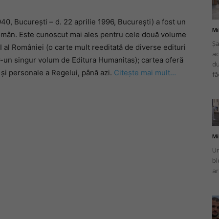
0, București – d. 22 aprilie 1996, București) a fost un
Mi
t român. Este cunoscut mai ales pentru cele două volume
Șa
I al României (o carte mult reeditată de diverse edituri
ac
românului
ntr-un singur volum de Editura Humanitas); cartea oferă
du
 și personale a Regelui, până azi.
Citește mai mult…
fă
din
Mi
Un
bl
ar
Italia