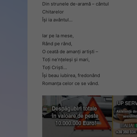
Din strunele de-aramă – cântul
Chitarelor
Îşi ia avântul…
Iar pe la mese,
Rând pe rând,
O ceată de amanţi artişti –
Toţi ne’nţeleşi şi mari,
Toţi Crişti…
Îşi beau iubirea, fredonând
Romanţa celor ce se vând.