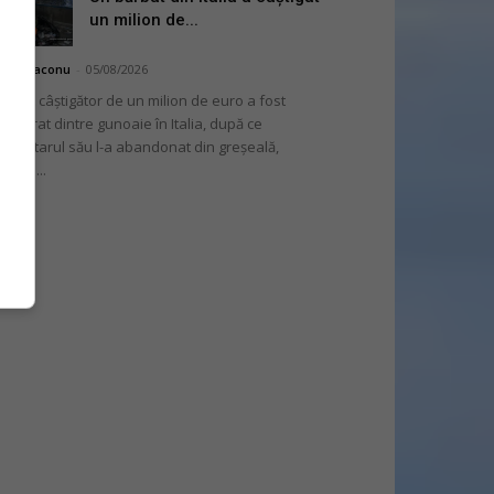
un milion de...
hai Diaconu
-
05/08/2026
 bilet câștigător de un milion de euro a fost
cuperat dintre gunoaie în Italia, după ce
oprietarul său l-a abandonat din greșeală,
nvins...