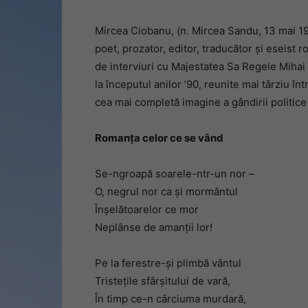
Mircea Ciobanu, (n. Mircea Sandu, 13 mai 194
poet, prozator, editor, traducător și eseis
de interviuri cu Majestatea Sa Regele Mihai 
la începutul anilor ’90, reunite mai târziu î
cea mai completă imagine a gândirii politice
Romanța celor ce se vând
Se-ngroapă soarele-ntr-un nor –
O, negrul nor ca şi mormântul
Înşelătoarelor ce mor
Neplânse de amanţii lor!
Pe la ferestre-şi plimbă vântul
Tristeţile sfârşitului de vară,
În timp ce-n cârciuma murdară,