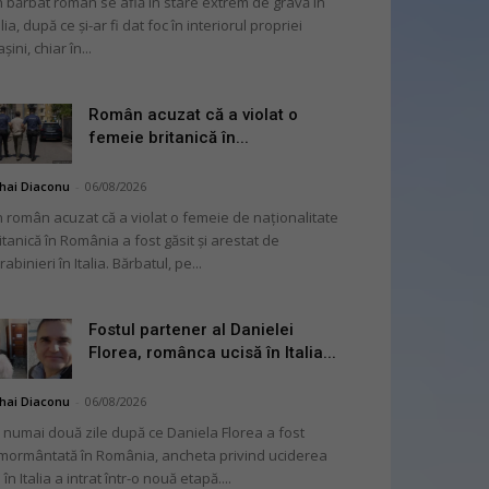
 bărbat român se află în stare extrem de gravă în
alia, după ce și-ar fi dat foc în interiorul propriei
șini, chiar în...
Român acuzat că a violat o
femeie britanică în...
hai Diaconu
-
06/08/2026
 român acuzat că a violat o femeie de naționalitate
itanică în România a fost găsit și arestat de
rabinieri în Italia. Bărbatul, pe...
Fostul partener al Danielei
Florea, românca ucisă în Italia...
hai Diaconu
-
06/08/2026
 numai două zile după ce Daniela Florea a fost
mormântată în România, ancheta privind uciderea
 în Italia a intrat într-o nouă etapă....