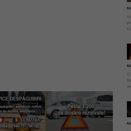
Mi
Un
pr
Ca
Mi
O 
It
av
Mi