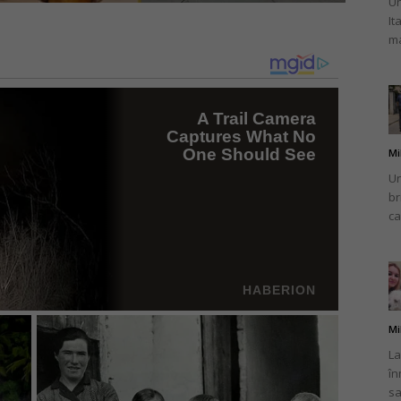
Un
It
ma
Mi
Un
br
ca
Mi
La
în
sa