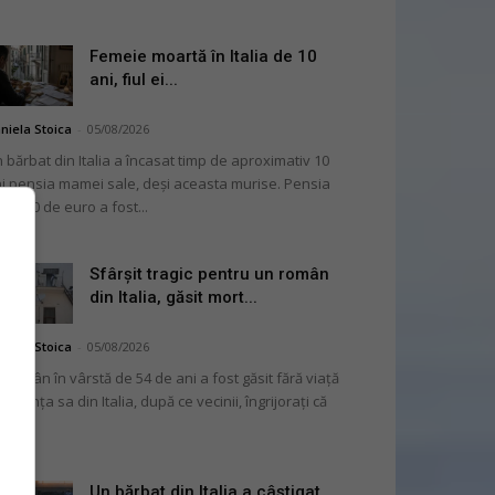
Femeie moartă în Italia de 10
ani, fiul ei...
niela Stoica
-
05/08/2026
 bărbat din Italia a încasat timp de aproximativ 10
i pensia mamei sale, deși aceasta murise. Pensia
 2.000 de euro a fost...
Sfârșit tragic pentru un român
din Italia, găsit mort...
niela Stoica
-
05/08/2026
 român în vârstă de 54 de ani a fost găsit fără viață
 locuința sa din Italia, după ce vecinii, îngrijorați că
...
Un bărbat din Italia a câștigat