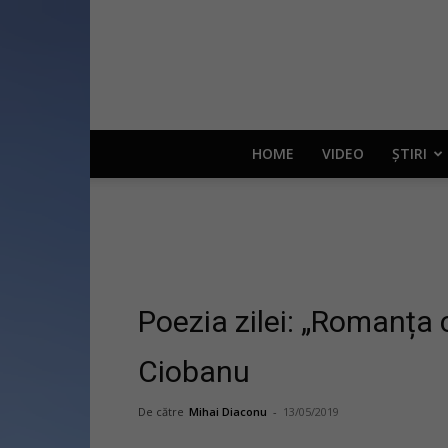
HOME
VIDEO
ȘTIRI
Poezia zilei: „Romanța 
Ciobanu
De către
Mihai Diaconu
-
13/05/2019