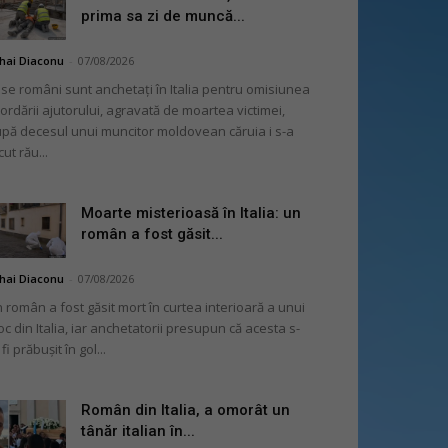
prima sa zi de muncă...
hai Diaconu
-
07/08/2026
se români sunt anchetați în Italia pentru omisiunea
ordării ajutorului, agravată de moartea victimei,
pă decesul unui muncitor moldovean căruia i s-a
cut rău...
Moarte misterioasă în Italia: un
român a fost găsit...
hai Diaconu
-
07/08/2026
 român a fost găsit mort în curtea interioară a unui
oc din Italia, iar anchetatorii presupun că acesta s-
 fi prăbușit în gol...
Român din Italia, a omorât un
tânăr italian în...