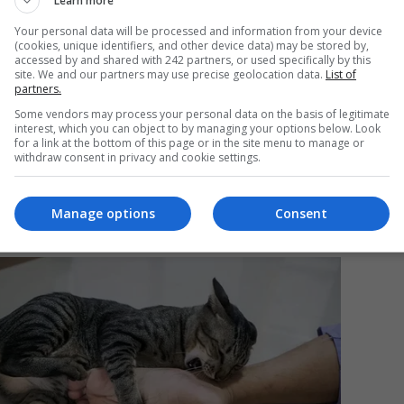
Learn more
Your personal data will be processed and information from your device
(cookies, unique identifiers, and other device data) may be stored by,
Mi
accessed by and shared with 242 partners, or used specifically by this
site. We and our partners may use precise geolocation data.
List of
Un
partners.
re
Some vendors may process your personal data on the basis of legitimate
pr
interest, which you can object to by managing your options below. Look
co
for a link at the bottom of this page or in the site menu to manage or
withdraw consent in privacy and cookie settings.
Manage options
Consent