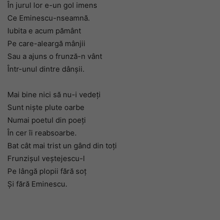
În jurul lor e-un gol imens
Ce Eminescu-nseamnă.
Iubita e acum pământ
Pe care-aleargă mânjii
Sau a ajuns o frunză-n vânt
Într-unul dintre dânşii.
Mai bine nici să nu-i vedeţi
Sunt nişte plute oarbe
Numai poetul din poeţi
În cer îi reabsoarbe.
Bat cât mai trist un gând din toţi
Frunzişul veştejescu-l
Pe lângă plopii fără soţ
Şi fără Eminescu.