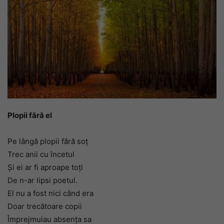
Plopii fără el
Pe lângă plopii fără soţ
Trec anii cu încetul
Şi ei ar fi aproape toţi
De n-ar lipsi poetul.
El nu a fost nici când era
Doar trecătoare copii
Împrejmuiau absenţa sa