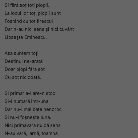
Şi fără soţ toţi plopii.
La locul lor toţi plopii sunt
Foşnind cu tot firescul
Dar n-au nici sens şi nici cuvânt
Lipseşte Eminescu.
Aşa suntem toţi
Destinul ne-arată
Doar plopi fără soţ
Cu soţ niciodată.
Şi primăria-i are-n stoc
Şi-i numără într-una
Dar nu-i mai bate nenoroc
Şi nu-i foşneşte luna.
Nici primăvara nu dă sens
N-au vară, iarnă, toamnă