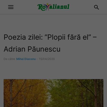
Poezia zilei: ”Plopii fără el” –
Adrian Păunescu
De către
Mihai Diaconu
-
15/04/2020