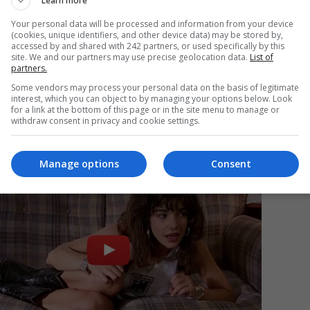
Learn more
Your personal data will be processed and information from your device
(cookies, unique identifiers, and other device data) may be stored by,
accessed by and shared with 242 partners, or used specifically by this
Mi
site. We and our partners may use precise geolocation data.
List of
partners.
Da
pa
Some vendors may process your personal data on the basis of legitimate
în
interest, which you can object to by managing your options below. Look
for a link at the bottom of this page or in the site menu to manage or
withdraw consent in privacy and cookie settings.
Manage options
Consent