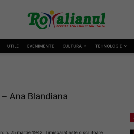
UTILE
EVENIMENTE
CULTURĂ
TEHNOLOGIE
Rotalianul
–
” – Ana Blandiana
Revista
n; n. 25 martie 1942, Timișoara) este o scriitoare