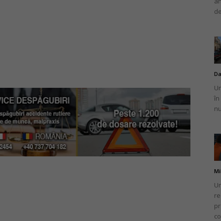
an
de
Da
Un
în
nu
Mi
Un
re
pr
co