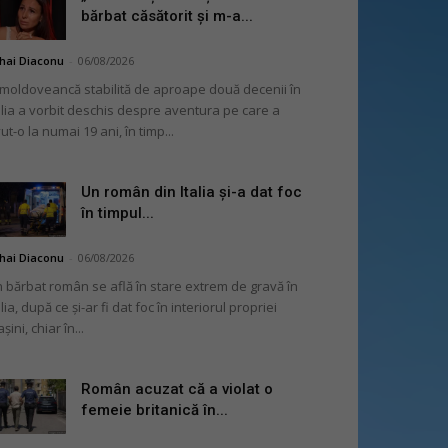
bărbat căsătorit și m-a...
hai Diaconu
-
06/08/2026
moldoveancă stabilită de aproape două decenii în
alia a vorbit deschis despre aventura pe care a
ut-o la numai 19 ani, în timp...
Un român din Italia și-a dat foc
în timpul...
hai Diaconu
-
06/08/2026
 bărbat român se află în stare extrem de gravă în
alia, după ce și-ar fi dat foc în interiorul propriei
șini, chiar în...
Român acuzat că a violat o
femeie britanică în...