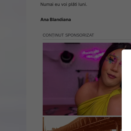
Numai eu voi plăti luni.
Ana Blandiana