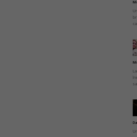
Mi
Un
br
ca
Mi
La
în
sa
Da
Un