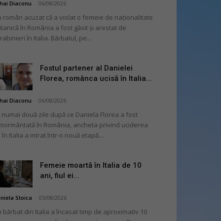
hai Diaconu
-
06/08/2026
 român acuzat că a violat o femeie de naționalitate
itanică în România a fost găsit și arestat de
rabinieri în Italia. Bărbatul, pe...
Fostul partener al Danielei
Florea, românca ucisă în Italia...
hai Diaconu
-
06/08/2026
 numai două zile după ce Daniela Florea a fost
mormântată în România, ancheta privind uciderea
 în Italia a intrat într-o nouă etapă....
Femeie moartă în Italia de 10
ani, fiul ei...
niela Stoica
-
05/08/2026
 bărbat din Italia a încasat timp de aproximativ 10