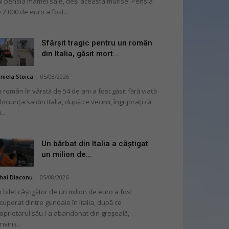
i pensia mamei sale, deși aceasta murise. Pensia
 2.000 de euro a fost...
Sfârșit tragic pentru un român
din Italia, găsit mort...
niela Stoica
-
05/08/2026
 român în vârstă de 54 de ani a fost găsit fără viață
 locuința sa din Italia, după ce vecinii, îngrijorați că
...
Un bărbat din Italia a câștigat
un milion de...
hai Diaconu
-
05/08/2026
 bilet câștigător de un milion de euro a fost
cuperat dintre gunoaie în Italia, după ce
oprietarul său l-a abandonat din greșeală,
nvins...