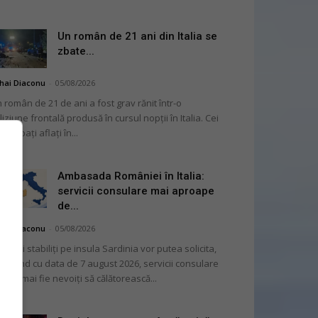
Un român de 21 ani din Italia se
zbate...
hai Diaconu
-
05/08/2026
 român de 21 de ani a fost grav rănit într-o
liziune frontală produsă în cursul nopții în Italia. Cei
i bărbați aflați în...
Ambasada României în Italia:
servicii consulare mai aproape
de...
hai Diaconu
-
05/08/2026
mânii stabiliți pe insula Sardinia vor putea solicita,
cepând cu data de 7 august 2026, servicii consulare
ră să mai fie nevoiți să călătorească...