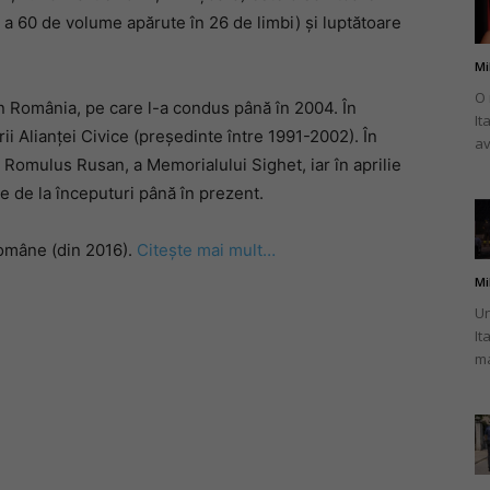
i a 60 de volume apărute în 26 de limbi) și luptătoare
Mi
O 
in România, pe care l-a condus până în 2004. În
It
românului
i Alianței Civice (președinte între 1991-2002). În
av
u Romulus Rusan, a Memorialului Sighet, iar în aprilie
e de la începuturi până în prezent.
omâne (din 2016).
Citește mai mult…
din
Mi
Un
It
ma
Italia