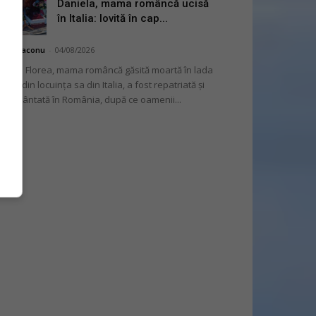
Daniela, mama româncă ucisă
în Italia: lovită în cap...
hai Diaconu
-
04/08/2026
niela Florea, mama româncă găsită moartă în lada
tului din locuința sa din Italia, a fost repatriată și
mormântată în România, după ce oamenii...