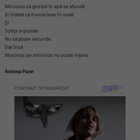
Minciuna ca glonţul în apă se afundă
Şi îndată ca frunza iese în undă.
Şi
Suliţa orşiunde
Nu să poate ascunde.
Dar însă
Mincinos pe mincinos nu poate înşela.
Antona Pann