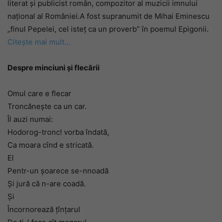
literat și publicist român, compozitor al muzicii imnului
național al României.A fost supranumit de Mihai Eminescu
„finul Pepelei, cel isteț ca un proverb” în poemul Epigonii.
Citește mai mult…
Despre minciuni și flecării
Omul care e flecar
Troncăneşte ca un car.
Îl auzi numai:
Hodorog-tronc! vorba îndată,
Ca moara cînd e stricată.
El
Pentr-un şoarece se-nnoadă
Şi jură că n-are coadă.
Şi
Încornorează ţînţarul