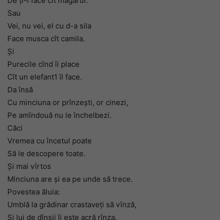
De ţi-l face cît magarul.
Sau
Vei, nu vei, el cu d-a sila
Face musca cît camila.
Şi
Purecile cînd îi place
Cît un elefant1 îl face.
Da însă
Cu minciuna or prînzeşti, or cinezi,
Pe amîndouă nu le închelbezi.
Căci
Vremea cu încetul poate
Să le descopere toate.
Şi mai vîrtos
Minciuna are şi ea pe unde să trece.
Povestea ăluia:
Umblă la grădinar crastaveţi să vînză,
Şi lui de dînşii îi este acră rînza.