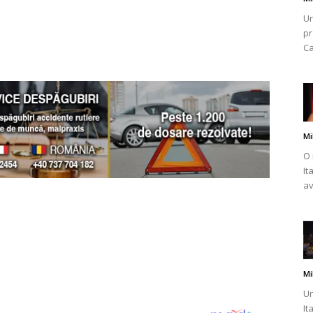
Un
pr
Ca
Mi
O 
It
av
Mi
Un
It