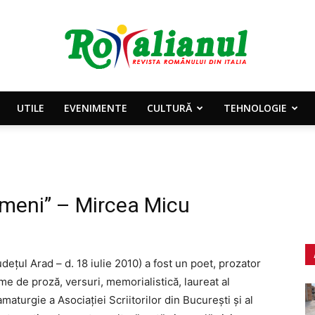
UTILE
EVENIMENTE
CULTURĂ
TEHNOLOGIE
Rotalianul
nimeni” – Mircea Micu
–
dețul Arad – d. 18 iulie 2010) a fost un poet, prozator
me de proză, versuri, memorialistică, laureat al
maturgie a Asociației Scriitorilor din București și al
Revista