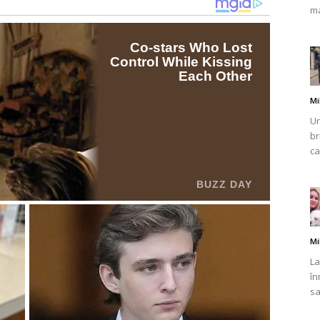
ma
Mi
Un
br
ca
Mi
La
în
sa