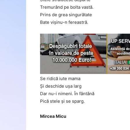
Tremurând pe bolta vastă.
Prins de grea singurătate
Bate vişinu-n fereastră.
Se ridică iute mama
Şi deschide uşa larg
Dar nu-i nimeni. În fântână
Pică stele şi se sparg.
Mircea Micu