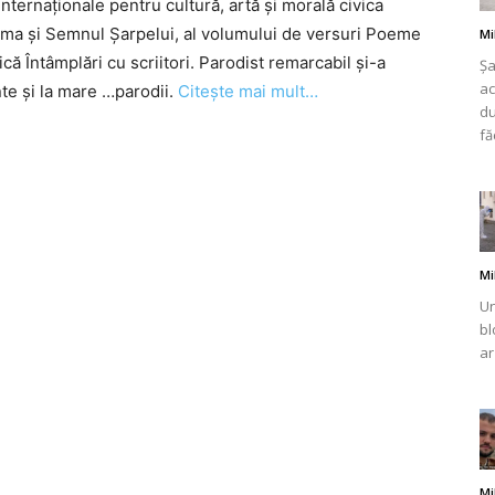
ternaționale pentru cultură, artă și morală civica
ima și Semnul Șarpelui, al volumului de versuri Poeme
Mi
ă Întâmplări cu scriitori. Parodist remarcabil și-a
Șa
ac
te și la mare …parodii.
Citește mai mult…
du
românului
fă
din
Mi
Un
bl
ar
Italia
Mi