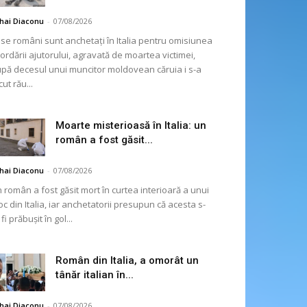
hai Diaconu
-
07/08/2026
se români sunt anchetați în Italia pentru omisiunea
ordării ajutorului, agravată de moartea victimei,
pă decesul unui muncitor moldovean căruia i s-a
cut rău...
Moarte misterioasă în Italia: un
român a fost găsit...
hai Diaconu
-
07/08/2026
 român a fost găsit mort în curtea interioară a unui
oc din Italia, iar anchetatorii presupun că acesta s-
 fi prăbușit în gol...
Român din Italia, a omorât un
tânăr italian în...
hai Diaconu
-
07/08/2026