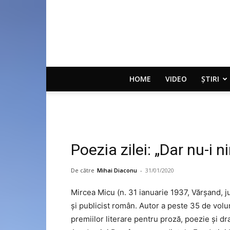
HOME
VIDEO
ȘTIRI
Poezia zilei: „Dar nu-i 
De către
Mihai Diaconu
-
31/01/2020
Mircea Micu (n. 31 ianuarie 1937, Vărșand, ju
și publicist român. Autor a peste 35 de volu
premiilor literare pentru proză, poezie și dra