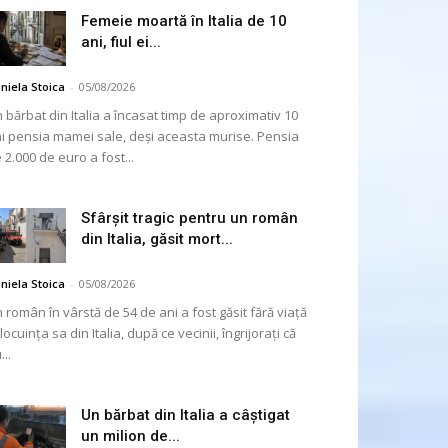
Femeie moartă în Italia de 10
ani, fiul ei...
niela Stoica
-
05/08/2026
 bărbat din Italia a încasat timp de aproximativ 10
i pensia mamei sale, deși aceasta murise. Pensia
 2.000 de euro a fost...
Sfârșit tragic pentru un român
din Italia, găsit mort...
niela Stoica
-
05/08/2026
 român în vârstă de 54 de ani a fost găsit fără viață
 locuința sa din Italia, după ce vecinii, îngrijorați că
...
Un bărbat din Italia a câștigat
un milion de...