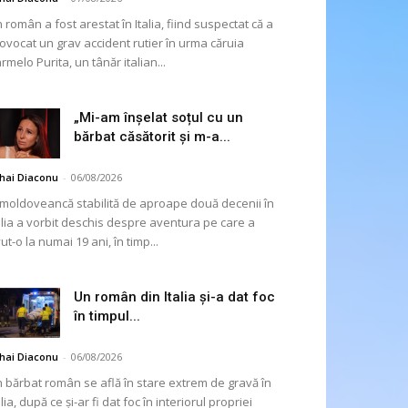
 român a fost arestat în Italia, fiind suspectat că a
ovocat un grav accident rutier în urma căruia
rmelo Purita, un tânăr italian...
„Mi-am înșelat soțul cu un
bărbat căsătorit și m-a...
hai Diaconu
-
06/08/2026
moldoveancă stabilită de aproape două decenii în
alia a vorbit deschis despre aventura pe care a
ut-o la numai 19 ani, în timp...
Un român din Italia și-a dat foc
în timpul...
hai Diaconu
-
06/08/2026
 bărbat român se află în stare extrem de gravă în
alia, după ce și-ar fi dat foc în interiorul propriei