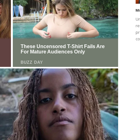
Mi
Un
re
pr
co