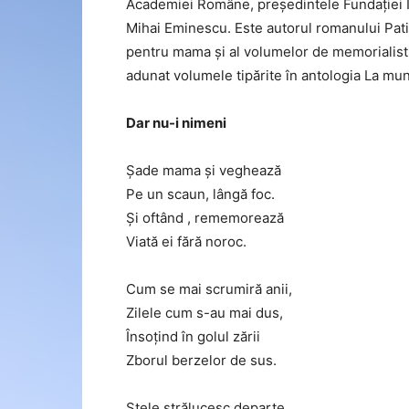
Academiei Române, președintele Fundației In
Mihai Eminescu. Este autorul romanului Pat
pentru mama și al volumelor de memorialistic
adunat volumele tipărite în antologia La mun
Dar nu-i nimeni
Şade mama şi veghează
Pe un scaun, lângă foc.
Şi oftând , rememorează
Viată ei fără noroc.
Cum se mai scrumiră anii,
Zilele cum s-au mai dus,
Însoţind în golul zării
Zborul berzelor de sus.
Stele strălucesc departe