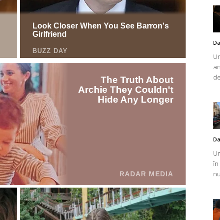
Da
Un
an
de
Da
Un
în
nu