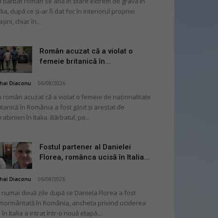
 bărbat român se află în stare extrem de gravă în
alia, după ce și-ar fi dat foc în interiorul propriei
șini, chiar în...
Român acuzat că a violat o
femeie britanică în...
hai Diaconu
-
06/08/2026
 român acuzat că a violat o femeie de naționalitate
itanică în România a fost găsit și arestat de
rabinieri în Italia. Bărbatul, pe...
Fostul partener al Danielei
Florea, românca ucisă în Italia...
hai Diaconu
-
06/08/2026
 numai două zile după ce Daniela Florea a fost
mormântată în România, ancheta privind uciderea
 în Italia a intrat într-o nouă etapă....