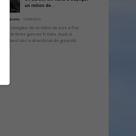
un milion de...
hai Diaconu
-
05/08/2026
 bilet câștigător de un milion de euro a fost
cuperat dintre gunoaie în Italia, după ce
oprietarul său l-a abandonat din greșeală,
nvins...