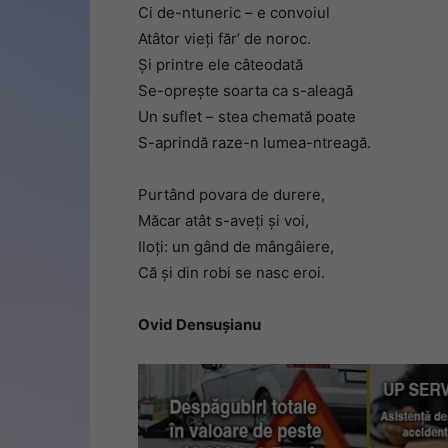
Ci de-ntuneric – e convoiul
Atâtor vieţi făr’ de noroc.
Şi printre ele câteodată
Se-opreşte soarta ca s-aleagă
Un suflet – stea chemată poate
S-aprindă raze-n lumea-ntreagă.
Purtând povara de durere,
Măcar atât s-aveţi şi voi,
Iloţi: un gând de mângâiere,
Că şi din robi se nasc eroi.
Ovid Densușianu