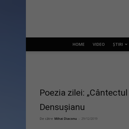
HOME
VIDEO
ȘTIRI
Poezia zilei: „Cântectul
Densușianu
De către
Mihai Diaconu
-
29/12/2019