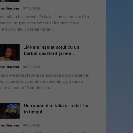
hai Diaconu
-
07/08/2026
 român a fost arestat în Italia, fiind suspectat că a
ovocat un grav accident rutier în urma căruia
rmelo Purita, un tânăr italian...
„Mi-am înșelat soțul cu un
bărbat căsătorit și m-a...
hai Diaconu
-
06/08/2026
moldoveancă stabilită de aproape două decenii în
alia a vorbit deschis despre aventura pe care a
ut-o la numai 19 ani, în timp...
Un român din Italia și-a dat foc
în timpul...
hai Diaconu
-
06/08/2026