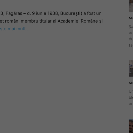
 Făgăraș – d. 9 iunie 1938, București) a fost un
Mi
 și poet român, membru titular al Academiei Române și
Șa
ește mai mult…
ac
românului
du
fă
din
Mi
Un
bl
ar
Italia