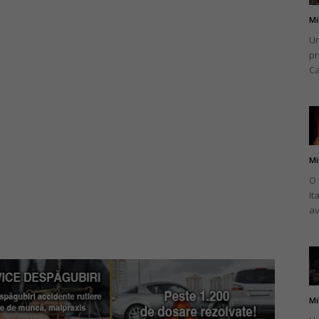
Mi
Un
pr
Ca
Mi
O 
It
av
Mi