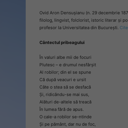
Ovid Aron Densușianu (n. 29 decembrie 1873,
filolog, lingvist, folclorist, istoric literar
profesor la Universitatea din București.
Cit
Cântectul pribeagului
În valuri albe mii de focuri
Plutesc – e drumul nesfârşit
Al robilor; din el se spune
Că după veacuri e ursit
Câte o stea să se desfacă
Şi, ridicându-se mai sus,
Alături de-altele să treacă
În lumea fără de apus.
O cale-a robilor se-ntinde
Şi pe pământ, dar nu de foc,