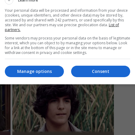
Learn more
Your personal data will be processed and information from your device
(cookies, unique identifiers, and other device data) may be stored by,
Mi
accessed by and shared with 242 partners, or used specifically by this
site. We and our partners may use precise geolocation data.
List of
Un
partners.
re
Some vendors may process your personal data on the basis of legitimate
pr
interest, which you can object to by managing your options below. Look
co
for a link at the bottom of this page or in the site menu to manage or
withdraw consent in privacy and cookie settings.
Manage options
Consent