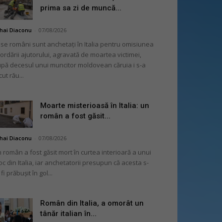
prima sa zi de muncă...
hai Diaconu
-
07/08/2026
se români sunt anchetați în Italia pentru omisiunea
ordării ajutorului, agravată de moartea victimei,
pă decesul unui muncitor moldovean căruia i s-a
cut rău...
Moarte misterioasă în Italia: un
român a fost găsit...
hai Diaconu
-
07/08/2026
 român a fost găsit mort în curtea interioară a unui
oc din Italia, iar anchetatorii presupun că acesta s-
 fi prăbușit în gol...
Român din Italia, a omorât un
tânăr italian în...