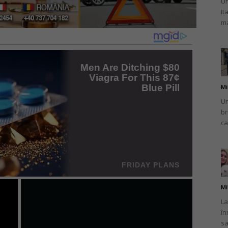
Un
It
ma
Mi
Un
br
ca
Mi
La
în
sa