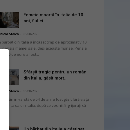
Femeie moartă în Italia de 10
ani, fiul ei...
niela Stoica
-
05/08/2026
 bărbat din Italia a încasat timp de aproximativ 10
i pensia mamei sale, deși aceasta murise. Pensia
 2.000 de euro a fost...
Sfârșit tragic pentru un român
din Italia, găsit mort...
niela Stoica
-
05/08/2026
 român în vârstă de 54 de ani a fost găsit fără viață
 locuința sa din Italia, după ce vecinii, îngrijorați că
...
Un bărbat din Italia a câștigat