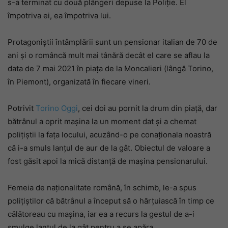
s-a terminat cu două plângeri depuse la Poliție. El
împotriva ei, ea împotriva lui.
Protagoniștii întâmplării sunt un pensionar italian de 70 de
ani și o româncă mult mai tânără decât el care se aflau la
data de 7 mai 2021 în piața de la Moncalieri (lângă Torino,
în Piemont), organizată în fiecare vineri.
Potrivit
Torino Oggi
, cei doi au pornit la drum din piață, dar
bătrânul a oprit mașina la un moment dat și a chemat
polițiștii la fața locului, acuzând-o pe conaționala noastră
că i-a smuls lanțul de aur de la gât. Obiectul de valoare a
fost găsit apoi la mică distanță de mașina pensionarului.
Femeia de naționalitate română, în schimb, le-a spus
polițiștilor că bătrânul a început să o hărțuiască în timp ce
călătoreau cu mașina, iar ea a recurs la gestul de a-i
smulge lanțul de la gât pentru a se apăra.