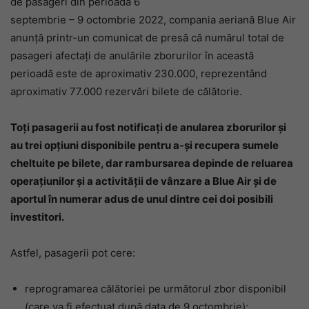
de pasageri din perioada 6
septembrie – 9 octombrie 2022, compania aeriană Blue Air
anunță printr-un comunicat de presă că numărul total de
pasageri afectați de anulările zborurilor în această
perioadă este de aproximativ 230.000, reprezentând
aproximativ 77.000 rezervări bilete de călătorie.
Toți pasagerii au fost notificați de anularea zborurilor și
au trei opțiuni disponibile pentru a-și recupera sumele
cheltuite pe bilete, dar rambursarea depinde de reluarea
operațiunilor și a activității de vânzare a Blue Air și de
aportul în numerar adus de unul dintre cei doi posibili
investitori.
Astfel, pasagerii pot cere:
reprogramarea călătoriei pe următorul zbor disponibil
(care va fi efectuat după data de 9 octombrie);